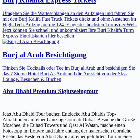
Umgehen Sie die Warteschlangen an den Aufzügen und fahren Sie
mit den Burj Kalifa Fast Track Tickets direkt und ohne Anstehen im
High-Tech-Aufzug auf die 124. Etage des höchsten Turms der Welt.
Jetzt können Sie schnell und unkompliziert Ihre Burj Khalifa Turm
Express Eintrittskarten hier bestellen
Burj al Arab Besichtigung
Trinken Sie Cocktails oder Tee im Burj al Arab und besichtigen Sie
das 7 Sterne Hotel Burj Al-Arab und die Aussicht von der Sky-
Lounge. Besuchen & Buchen
Abu Dhabi Premium Sightseeingtour
Jetzt Abu Dhabi Tour buchen Entdecke Abu Dhabis Top-
Attraktionen auf einer Ganztagestour ab Dubai. Besuche die Große
Moschee, die Etihad Towers und Qasr Al Watan, mache einen
Fotostopp im Louvre und fahre entlang der malerischen Corniche.
Erlebe das Beste von Abu Dhabi auf einer geführten Tour in einer