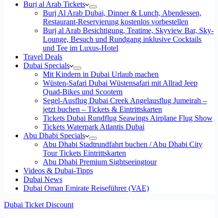
Burj al Arab Tickets
Burj Al Arab Dubai, Dinner & Lunch, Abendessen,
Restaurant-Reservierung kostenlos vorbestellen
Burj al Arab Besichtigung, Teatime, Skyview Bar, Sky-
Lounge, Besuch und Rundgang inklusive Cocktails
und Tee im Luxus-Hotel
Travel Deals
Dubai Specials
Mit Kindern in Dubai Urlaub machen
Wüsten-Safari Dubai Wüstensafari mit Allrad Jeep
Quad-Bikes und Scootern
Segel-Ausflug Dubai Creek Angelausflug Jumeirah –
jetzt buchen – Tickets & Eintrittskarten
Tickets Dubai Rundflug Seawings Airplane Flug Show
Tickets Waterpark Atlantis Dubai
Abu Dhabi Specials
Abu Dhabi Stadtrundfahrt buchen / Abu Dhabi City
Tour Tickets Eintrittskarten
Abu Dhabi Premium Sightseeingtour
Videos & Dubai-Tipps
Dubai News
Dubai Oman Emirate Reiseführer (VAE)
Dubai Ticket Discount