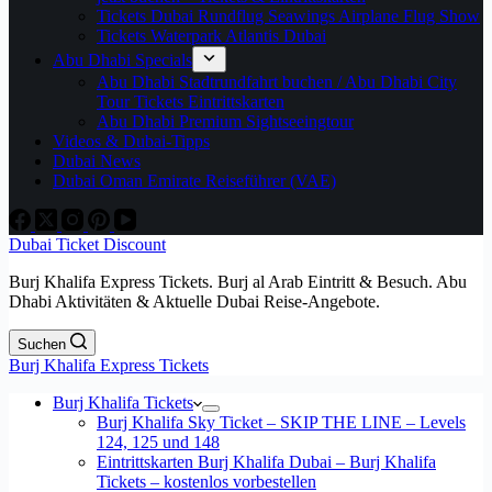
Tickets Dubai Rundflug Seawings Airplane Flug Show
Tickets Waterpark Atlantis Dubai
Abu Dhabi Specials
Abu Dhabi Stadtrundfahrt buchen / Abu Dhabi City
Tour Tickets Eintrittskarten
Abu Dhabi Premium Sightseeingtour
Videos & Dubai-Tipps
Dubai News
Dubai Oman Emirate Reiseführer (VAE)
Dubai Ticket Discount
Burj Khalifa Express Tickets. Burj al Arab Eintritt & Besuch. Abu
Dhabi Aktivitäten & Aktuelle Dubai Reise-Angebote.
Suchen
Burj Khalifa Express Tickets
Burj Khalifa Tickets
Burj Khalifa Sky Ticket – SKIP THE LINE – Levels
124, 125 und 148
Eintrittskarten Burj Khalifa Dubai – Burj Khalifa
Tickets – kostenlos vorbestellen