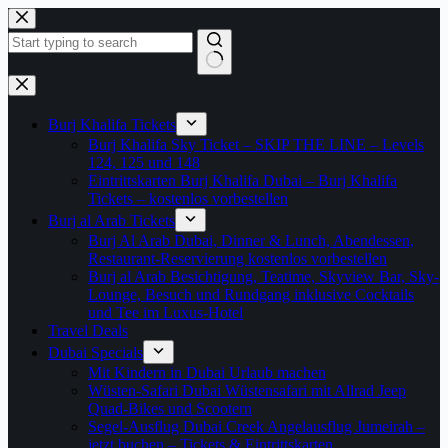
Zum
Inhalt
springen
Keine
Ergebnisse
Burj Khalifa Tickets
Burj Khalifa Sky Ticket – SKIP THE LINE – Levels
124, 125 und 148
Eintrittskarten Burj Khalifa Dubai – Burj Khalifa
Tickets – kostenlos vorbestellen
Burj al Arab Tickets
Burj Al Arab Dubai, Dinner & Lunch, Abendessen,
Restaurant-Reservierung kostenlos vorbestellen
Burj al Arab Besichtigung, Teatime, Skyview Bar, Sky-
Lounge, Besuch und Rundgang inklusive Cocktails
und Tee im Luxus-Hotel
Travel Deals
Dubai Specials
Mit Kindern in Dubai Urlaub machen
Wüsten-Safari Dubai Wüstensafari mit Allrad Jeep
Quad-Bikes und Scootern
Segel-Ausflug Dubai Creek Angelausflug Jumeirah –
jetzt buchen – Tickets & Eintrittskarten