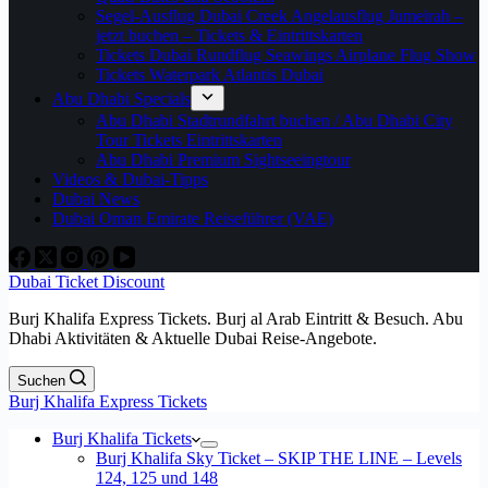
Segel-Ausflug Dubai Creek Angelausflug Jumeirah –
jetzt buchen – Tickets & Eintrittskarten
Tickets Dubai Rundflug Seawings Airplane Flug Show
Tickets Waterpark Atlantis Dubai
Abu Dhabi Specials
Abu Dhabi Stadtrundfahrt buchen / Abu Dhabi City
Tour Tickets Eintrittskarten
Abu Dhabi Premium Sightseeingtour
Videos & Dubai-Tipps
Dubai News
Dubai Oman Emirate Reiseführer (VAE)
Dubai Ticket Discount
Burj Khalifa Express Tickets. Burj al Arab Eintritt & Besuch. Abu
Dhabi Aktivitäten & Aktuelle Dubai Reise-Angebote.
Suchen
Burj Khalifa Express Tickets
Burj Khalifa Tickets
Burj Khalifa Sky Ticket – SKIP THE LINE – Levels
124, 125 und 148