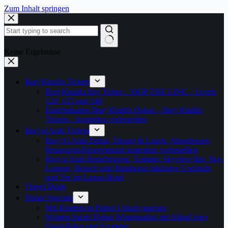
Zum Inhalt springen
Keine Ergebnisse
Burj Khalifa Tickets
Burj Khalifa Sky Ticket – SKIP THE LINE – Levels
124, 125 und 148
Eintrittskarten Burj Khalifa Dubai – Burj Khalifa
Tickets – kostenlos vorbestellen
Burj al Arab Tickets
Burj Al Arab Dubai, Dinner & Lunch, Abendessen,
Restaurant-Reservierung kostenlos vorbestellen
Burj al Arab Besichtigung, Teatime, Skyview Bar, Sky-
Lounge, Besuch und Rundgang inklusive Cocktails
und Tee im Luxus-Hotel
Travel Deals
Dubai Specials
Mit Kindern in Dubai Urlaub machen
Wüsten-Safari Dubai Wüstensafari mit Allrad Jeep
Quad-Bikes und Scootern