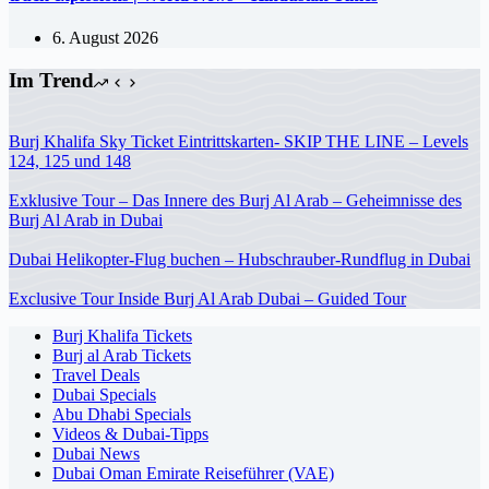
6. August 2026
Im Trend
Burj Khalifa Sky Ticket Eintrittskarten- SKIP THE LINE – Levels
124, 125 und 148
Exklusive Tour – Das Innere des Burj Al Arab – Geheimnisse des
Burj Al Arab in Dubai
Dubai Helikopter-Flug buchen – Hubschrauber-Rundflug in Dubai
Exclusive Tour Inside Burj Al Arab Dubai – Guided Tour
Burj Khalifa Tickets
Burj al Arab Tickets
Travel Deals
Dubai Specials
Abu Dhabi Specials
Videos & Dubai-Tipps
Dubai News
Dubai Oman Emirate Reiseführer (VAE)