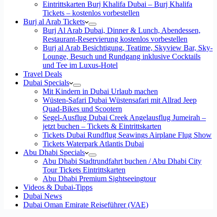
Eintrittskarten Burj Khalifa Dubai – Burj Khalifa
Tickets – kostenlos vorbestellen
Burj al Arab Tickets
Burj Al Arab Dubai, Dinner & Lunch, Abendessen,
Restaurant-Reservierung kostenlos vorbestellen
Burj al Arab Besichtigung, Teatime, Skyview Bar, Sky-
Lounge, Besuch und Rundgang inklusive Cocktails
und Tee im Luxus-Hotel
Travel Deals
Dubai Specials
Mit Kindern in Dubai Urlaub machen
Wüsten-Safari Dubai Wüstensafari mit Allrad Jeep
Quad-Bikes und Scootern
Segel-Ausflug Dubai Creek Angelausflug Jumeirah –
jetzt buchen – Tickets & Eintrittskarten
Tickets Dubai Rundflug Seawings Airplane Flug Show
Tickets Waterpark Atlantis Dubai
Abu Dhabi Specials
Abu Dhabi Stadtrundfahrt buchen / Abu Dhabi City
Tour Tickets Eintrittskarten
Abu Dhabi Premium Sightseeingtour
Videos & Dubai-Tipps
Dubai News
Dubai Oman Emirate Reiseführer (VAE)