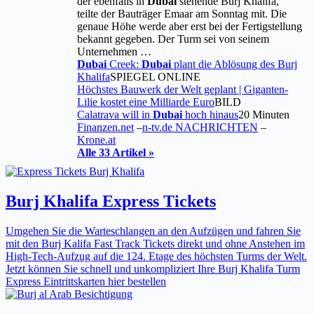
der ebenfalls in
Dubai
stehende Burj Khalifa,
teilte der Bauträger Emaar am Sonntag mit. Die
genaue Höhe werde aber erst bei der Fertigstellung
bekannt gegeben. Der Turm sei von seinem
Unternehmen …
Dubai
Creek:
Dubai
plant die Ablösung des Burj
Khalifa
SPIEGEL ONLINE
Höchstes Bauwerk der Welt geplant | Giganten-
Lilie kostet eine Milliarde Euro
BILD
Calatrava will in
Dubai
hoch hinaus
20 Minuten
Finanzen.net
–
n-tv.de NACHRICHTEN
–
Krone.at
Alle 33 Artikel »
Burj Khalifa Express Tickets
Umgehen Sie die Warteschlangen an den Aufzügen und fahren Sie
mit den Burj Kalifa Fast Track Tickets direkt und ohne Anstehen im
High-Tech-Aufzug auf die 124. Etage des höchsten Turms der Welt.
Jetzt können Sie schnell und unkompliziert Ihre Burj Khalifa Turm
Express Eintrittskarten hier bestellen