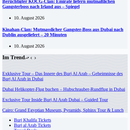
Berüchtigter KOCG-Clan: Emirate liefern mutmaßlichen
Gangsterboss nach Irland aus – Spiegel
10. August 2026
Kinahan-Clan: Mutmasslicher Gangster-Boss aus Dubai nach
Dublin ausgeliefert – 20 Minuten
10. August 2026
Im Trend
Exklusive Tour – Das Innere des Burj Al Arab – Geheimnisse des
Burj Al Arab in Dubai
Dubai Helikopter-Flug buchen – Hubschrauber-Rundflug in Dubai
Exclusive Tour Inside Burj Al Arab Dubai – Guided Tour
Cairo: Grand Egyptian Museum, Pyramids, Sphinx Tour & Lunch
Burj Khalifa Tickets
Burj al Arab Tickets