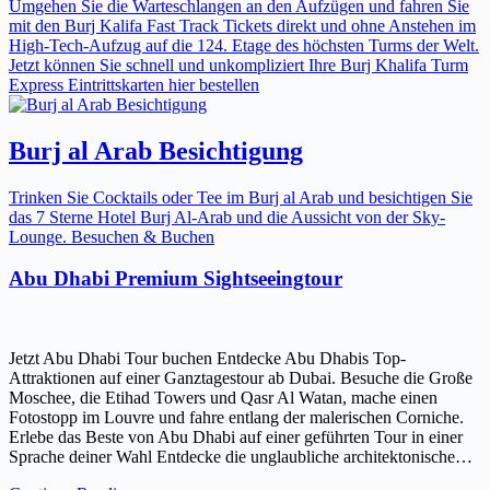
Umgehen Sie die Warteschlangen an den Aufzügen und fahren Sie
mit den Burj Kalifa Fast Track Tickets direkt und ohne Anstehen im
High-Tech-Aufzug auf die 124. Etage des höchsten Turms der Welt.
Jetzt können Sie schnell und unkompliziert Ihre Burj Khalifa Turm
Express Eintrittskarten hier bestellen
Burj al Arab Besichtigung
Trinken Sie Cocktails oder Tee im Burj al Arab und besichtigen Sie
das 7 Sterne Hotel Burj Al-Arab und die Aussicht von der Sky-
Lounge. Besuchen & Buchen
Abu Dhabi Premium Sightseeingtour
Jetzt Abu Dhabi Tour buchen Entdecke Abu Dhabis Top-
Attraktionen auf einer Ganztagestour ab Dubai. Besuche die Große
Moschee, die Etihad Towers und Qasr Al Watan, mache einen
Fotostopp im Louvre und fahre entlang der malerischen Corniche.
Erlebe das Beste von Abu Dhabi auf einer geführten Tour in einer
Sprache deiner Wahl Entdecke die unglaubliche architektonische…