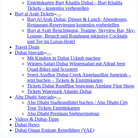
Eintrittskarten Burj Khalifa Dubai – Burj Khalifa
Tickets – kostenlos vorbestellen
Burj al Arab Tickets
Burj Al Arab Dubai, Dinner & Lunch, Abendessen,
Restaurant-Reservierung kostenlos vorbestellen
Burj al Arab Besichtigung, Teatime, Skyview Bar, Sky-
Lounge, Besuch und Rundgang inklusive Cocktails
und Tee im Luxus-Hotel
Travel Deals
Dubai Specials
Mit Kindern in Dubai Urlaub machen
Wüsten-Safari Dubai Wüstensafari mit Allrad Jeep
Quad-Bikes und Scootern
Segel-Ausflug Dubai Creek Angelausflug Jumeirah –
jetzt buchen – Tickets & Eintrittskarten
Tickets Dubai Rundflug Seawings Airplane Flug Show
Tickets Waterpark Atlantis Dubai
Abu Dhabi Specials
Abu Dhabi Stadtrundfahrt buchen / Abu Dhabi City
Tour Tickets Eintrittskarten
Abu Dhabi Premium Sightseeingtour
Videos & Dubai-Tipps
Dubai News
Dubai Oman Emirate Reiseführer (VAE)