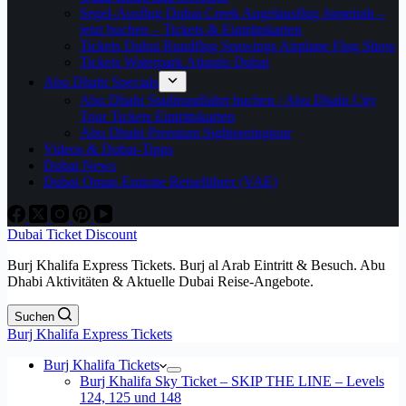
Segel-Ausflug Dubai Creek Angelausflug Jumeirah –
jetzt buchen – Tickets & Eintrittskarten
Tickets Dubai Rundflug Seawings Airplane Flug Show
Tickets Waterpark Atlantis Dubai
Abu Dhabi Specials
Abu Dhabi Stadtrundfahrt buchen / Abu Dhabi City
Tour Tickets Eintrittskarten
Abu Dhabi Premium Sightseeingtour
Videos & Dubai-Tipps
Dubai News
Dubai Oman Emirate Reiseführer (VAE)
Dubai Ticket Discount
Burj Khalifa Express Tickets. Burj al Arab Eintritt & Besuch. Abu
Dhabi Aktivitäten & Aktuelle Dubai Reise-Angebote.
Suchen
Burj Khalifa Express Tickets
Burj Khalifa Tickets
Burj Khalifa Sky Ticket – SKIP THE LINE – Levels
124, 125 und 148