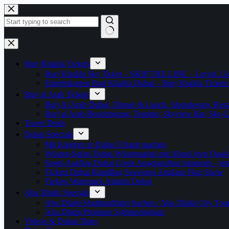
Zum
Inhalt
springen
Keine
Ergebnisse
Burj Khalifa Tickets
Burj Khalifa Sky Ticket – SKIP THE LINE – Levels 12
Eintrittskarten Burj Khalifa Dubai – Burj Khalifa Tickets
Burj al Arab Tickets
Burj Al Arab Dubai, Dinner & Lunch, Abendessen, Resta
Burj al Arab Besichtigung, Teatime, Skyview Bar, Sky
Travel Deals
Dubai Specials
Mit Kindern in Dubai Urlaub machen
Wüsten-Safari Dubai Wüstensafari mit Allrad Jeep Quad
Segel-Ausflug Dubai Creek Angelausflug Jumeirah – jetzt
Tickets Dubai Rundflug Seawings Airplane Flug Show
Tickets Waterpark Atlantis Dubai
Abu Dhabi Specials
Abu Dhabi Stadtrundfahrt buchen / Abu Dhabi City Tour T
Abu Dhabi Premium Sightseeingtour
Videos & Dubai-Tipps