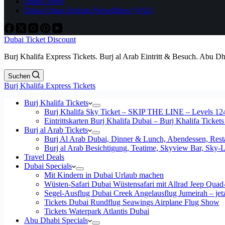
Dubai News
Dubai Oman Emirate Reiseführer (VAE)
Dubai Ticket Discount
Burj Khalifa Express Tickets. Burj al Arab Eintritt & Besuch. Abu D
Suchen
Burj Khalifa Express Tickets
Burj Khalifa Tickets
Burj Khalifa Sky Ticket – SKIP THE LINE – Levels 12
Eintrittskarten Burj Khalifa Dubai – Burj Khalifa Tickets
Burj al Arab Tickets
Burj Al Arab Dubai, Dinner & Lunch, Abendessen, Resta
Burj al Arab Besichtigung, Teatime, Skyview Bar, Sky
Travel Deals
Dubai Specials
Mit Kindern in Dubai Urlaub machen
Wüsten-Safari Dubai Wüstensafari mit Allrad Jeep Quad
Segel-Ausflug Dubai Creek Angelausflug Jumeirah – jetzt
Tickets Dubai Rundflug Seawings Airplane Flug Show
Tickets Waterpark Atlantis Dubai
Abu Dhabi Specials