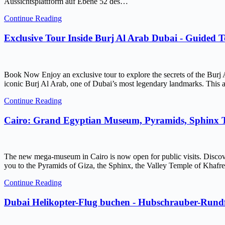
Aussichtsplattform auf Ebene 52 des…
Continue Reading
Exclusive Tour Inside Burj Al Arab Dubai - Guided 
Book Now Enjoy an exclusive tour to explore the secrets of the Burj 
iconic Burj Al Arab, one of Dubai’s most legendary landmarks. This ar
Continue Reading
Cairo: Grand Egyptian Museum, Pyramids, Sphinx
The new mega-museum in Cairo is now open for public visits. Discov
you to the Pyramids of Giza, the Sphinx, the Valley Temple of Kh
Continue Reading
Dubai Helikopter-Flug buchen - Hubschrauber-Rundf