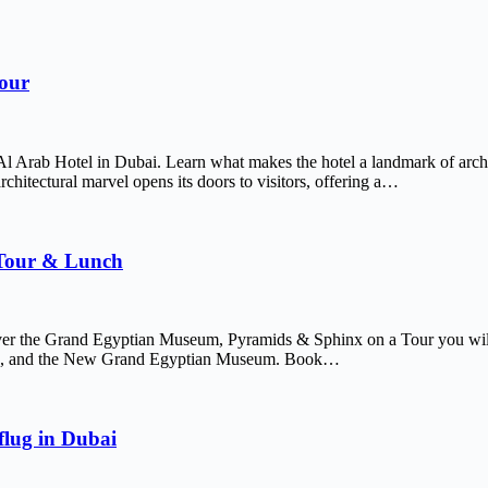
Tour
Al Arab Hotel in Dubai. Learn what makes the hotel a landmark of arch
chitectural marvel opens its doors to visitors, offering a…
 Tour & Lunch
er the Grand Egyptian Museum, Pyramids & Sphinx on a Tour you will 
afre, and the New Grand Egyptian Museum. Book…
lug in Dubai