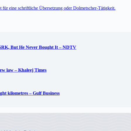
t für eine schriftliche Übersetzung oder Dolmetscher-Tätigkeit.
 SRK, But He Never Bought It – NDTV
new law – Khaleej Times
ight kilometres – Gulf Business