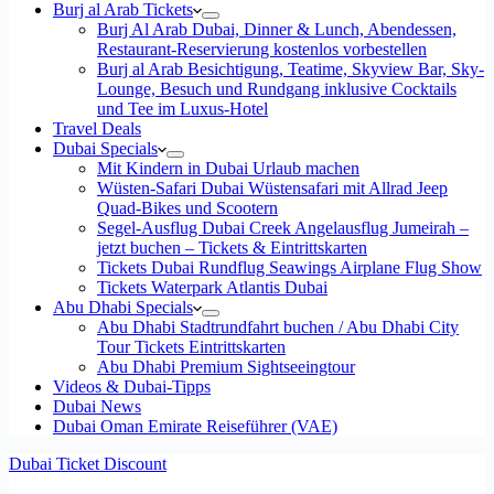
Burj al Arab Tickets
Burj Al Arab Dubai, Dinner & Lunch, Abendessen,
Restaurant-Reservierung kostenlos vorbestellen
Burj al Arab Besichtigung, Teatime, Skyview Bar, Sky-
Lounge, Besuch und Rundgang inklusive Cocktails
und Tee im Luxus-Hotel
Travel Deals
Dubai Specials
Mit Kindern in Dubai Urlaub machen
Wüsten-Safari Dubai Wüstensafari mit Allrad Jeep
Quad-Bikes und Scootern
Segel-Ausflug Dubai Creek Angelausflug Jumeirah –
jetzt buchen – Tickets & Eintrittskarten
Tickets Dubai Rundflug Seawings Airplane Flug Show
Tickets Waterpark Atlantis Dubai
Abu Dhabi Specials
Abu Dhabi Stadtrundfahrt buchen / Abu Dhabi City
Tour Tickets Eintrittskarten
Abu Dhabi Premium Sightseeingtour
Videos & Dubai-Tipps
Dubai News
Dubai Oman Emirate Reiseführer (VAE)
Dubai Ticket Discount