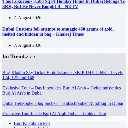
This Luxurious 8,500 Sq Ft Holiday Home In Dubai Belongs To
SRK, But He Never Bought It – NDTV
7. August 2026
Dubai Customs foil attempt to smuggle 460 grams of gold,
melted and hidden in bag – Khaleej Times
7. August 2026
Im Trend
Burj Khalifa Sky Ticket Eintrittskarten- SKIP THE LINE – Levels
124, 125 und 148
Exklusive Tour – Das Innere des Burj Al Arab – Geheimnisse des
Burj Al Arab in Dubai
Dubai Helikopter-Flug buchen – Hubschrauber-Rundflug in Dubai
Exclusive Tour Inside Burj Al Arab Dubai – Guided Tour
Burj Khalifa Tickets