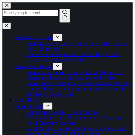
Zum
Inhalt
springen
Keine
Ergebnisse
Burj Khalifa Tickets
Burj Khalifa Sky Ticket – SKIP THE LINE – Levels
124, 125 und 148
Eintrittskarten Burj Khalifa Dubai – Burj Khalifa
Tickets – kostenlos vorbestellen
Burj al Arab Tickets
Burj Al Arab Dubai, Dinner & Lunch, Abendessen,
Restaurant-Reservierung kostenlos vorbestellen
Burj al Arab Besichtigung, Teatime, Skyview Bar, Sky-
Lounge, Besuch und Rundgang inklusive Cocktails
und Tee im Luxus-Hotel
Travel Deals
Dubai Specials
Mit Kindern in Dubai Urlaub machen
Wüsten-Safari Dubai Wüstensafari mit Allrad Jeep
Quad-Bikes und Scootern
Segel-Ausflug Dubai Creek Angelausflug Jumeirah –
jetzt buchen – Tickets & Eintrittskarten