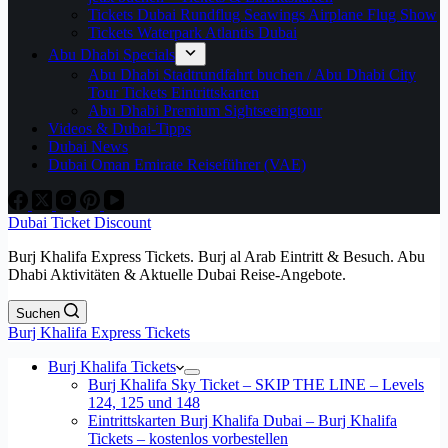
Tickets Dubai Rundflug Seawings Airplane Flug Show
Tickets Waterpark Atlantis Dubai
Abu Dhabi Specials
Abu Dhabi Stadtrundfahrt buchen / Abu Dhabi City
Tour Tickets Eintrittskarten
Abu Dhabi Premium Sightseeingtour
Videos & Dubai-Tipps
Dubai News
Dubai Oman Emirate Reiseführer (VAE)
Dubai Ticket Discount
Burj Khalifa Express Tickets. Burj al Arab Eintritt & Besuch. Abu
Dhabi Aktivitäten & Aktuelle Dubai Reise-Angebote.
Suchen
Burj Khalifa Express Tickets
Burj Khalifa Tickets
Burj Khalifa Sky Ticket – SKIP THE LINE – Levels
124, 125 und 148
Eintrittskarten Burj Khalifa Dubai – Burj Khalifa
Tickets – kostenlos vorbestellen