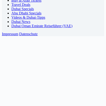
Burj al Arab Tickets
Travel Deals
Dubai Specials
Abu Dhabi Specials
Videos & Dubai-Tipps
Dubai News
Dubai Oman Emirate Reiseführer (VAE)
Impressum
Datenschutz