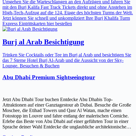
Umgehen Sie die Warteschlangen an den Aufzügen und fahren Sie
mit den Burj Kalifa Fast Track Tickets direkt und ohne Anstehen im
High-Tech-Aufzug auf die 124. Etage des höchsten Turms der Welt.
Jetzt können Sie schnell und unkompliziert Ihre Burj Khalifa Turm
Express Eintrittskarten hier bestellen
Burj al Arab Besichtigung
Trinken Sie Cocktails oder Tee im Burj al Arab und besichtigen Sie
das 7 Sterne Hotel Burj Al-Arab und die Aussicht von der Sky-
Lounge. Besuchen & Buchen
Abu Dhabi Premium Sightseeingtour
Jetzt Abu Dhabi Tour buchen Entdecke Abu Dhabis Top-
Attraktionen auf einer Ganztagestour ab Dubai. Besuche die Große
Moschee, die Etihad Towers und Qasr Al Watan, mache einen
Fotostopp im Louvre und fahre entlang der malerischen Corniche.
Erlebe das Beste von Abu Dhabi auf einer geführten Tour in einer
Sprache deiner Wahl Entdecke die unglaubliche architektonische…