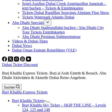
Segel-Ausflug Dubai Creek Angelausflug Jumeirah –
jetzt buchen – Tickets & Eintrittskarten
Tickets Dubai Rundflug Seawings Airplane Flug Show
Tickets Waterpark Atlantis Dubai
Abu Dhabi Specials
Abu Dhabi Stadtrundfahrt buchen / Abu Dhabi City
Tour Tickets Eintrittskarten
Abu Dhabi Premium Sightseeingtour
Videos & Dubai-Tipps
Dubai News
Dubai Oman Emirate Reiseführer (VAE)
Dubai Ticket Discount
Burj Khalifa Express Tickets. Burj al Arab Eintritt & Besuch. Abu
Dhabi Aktivitäten & Aktuelle Dubai Reise-Angebote.
Suchen
Burj Khalifa Express Tickets
Burj Khalifa Tickets
Burj Khalifa Sky Ticket – SKIP THE LINE – Levels
124, 125 und 148