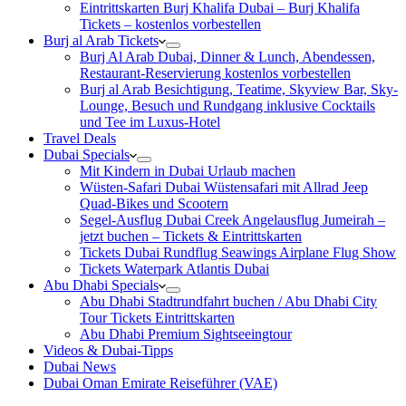
Eintrittskarten Burj Khalifa Dubai – Burj Khalifa
Tickets – kostenlos vorbestellen
Burj al Arab Tickets
Burj Al Arab Dubai, Dinner & Lunch, Abendessen,
Restaurant-Reservierung kostenlos vorbestellen
Burj al Arab Besichtigung, Teatime, Skyview Bar, Sky-
Lounge, Besuch und Rundgang inklusive Cocktails
und Tee im Luxus-Hotel
Travel Deals
Dubai Specials
Mit Kindern in Dubai Urlaub machen
Wüsten-Safari Dubai Wüstensafari mit Allrad Jeep
Quad-Bikes und Scootern
Segel-Ausflug Dubai Creek Angelausflug Jumeirah –
jetzt buchen – Tickets & Eintrittskarten
Tickets Dubai Rundflug Seawings Airplane Flug Show
Tickets Waterpark Atlantis Dubai
Abu Dhabi Specials
Abu Dhabi Stadtrundfahrt buchen / Abu Dhabi City
Tour Tickets Eintrittskarten
Abu Dhabi Premium Sightseeingtour
Videos & Dubai-Tipps
Dubai News
Dubai Oman Emirate Reiseführer (VAE)