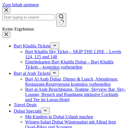
Zum Inhalt springen
Keine Ergebnisse
Burj Khalifa Tickets
Burj Khalifa Sky Ticket – SKIP THE LINE – Levels
124, 125 und 148
Eintrittskarten Burj Khalifa Dubai – Burj Khalifa
Tickets – kostenlos vorbestellen
Burj al Arab Tickets
Burj Al Arab Dubai, Dinner & Lunch, Abendessen,
Restaurant-Reservierung kostenlos vorbestellen
Burj al Arab Besichtigung, Teatime, Skyview Bar, Sky-
Lounge, Besuch und Rundgang inklusive Cocktails
und Tee im Luxus-Hotel
Travel Deals
Dubai Specials
Mit Kindern in Dubai Urlaub machen
Wüsten-Safari Dubai Wüstensafari mit Allrad Jeep
Quad-Bikes und Scootern