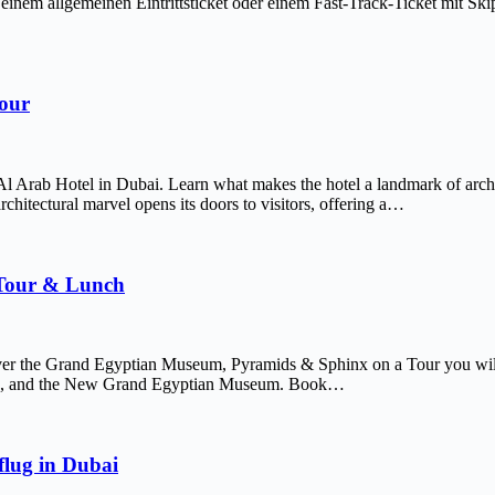
em allgemeinen Eintrittsticket oder einem Fast-Track-Ticket mit Skip-
Tour
Al Arab Hotel in Dubai. Learn what makes the hotel a landmark of arch
chitectural marvel opens its doors to visitors, offering a…
 Tour & Lunch
er the Grand Egyptian Museum, Pyramids & Sphinx on a Tour you will 
afre, and the New Grand Egyptian Museum. Book…
lug in Dubai