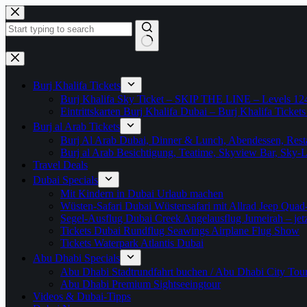
Zum
Inhalt
springen
Keine
Ergebnisse
Burj Khalifa Tickets
Burj Khalifa Sky Ticket – SKIP THE LINE – Levels 12
Eintrittskarten Burj Khalifa Dubai – Burj Khalifa Tickets
Burj al Arab Tickets
Burj Al Arab Dubai, Dinner & Lunch, Abendessen, Resta
Burj al Arab Besichtigung, Teatime, Skyview Bar, Sky
Travel Deals
Dubai Specials
Mit Kindern in Dubai Urlaub machen
Wüsten-Safari Dubai Wüstensafari mit Allrad Jeep Quad
Segel-Ausflug Dubai Creek Angelausflug Jumeirah – jetzt
Tickets Dubai Rundflug Seawings Airplane Flug Show
Tickets Waterpark Atlantis Dubai
Abu Dhabi Specials
Abu Dhabi Stadtrundfahrt buchen / Abu Dhabi City Tour T
Abu Dhabi Premium Sightseeingtour
Videos & Dubai-Tipps