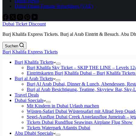
Dubai News
Dubai Oman Emirate Reiseführer (VAE)
Dubai Ticket Discount
Burj Khalifa Express Tickets. Burj al Arab Eintritt & Besuch. Abu D
Suchen
Burj Khalifa Express Tickets
Burj Khalifa Tickets
Burj Khalifa Sky Ticket – SKIP THE LINE – Levels 12
Eintrittskarten Burj Khalifa Dubai – Burj Khalifa Tickets
Burj al Arab Tickets
Burj Al Arab Dubai, Dinner & Lunch, Abendessen, Resta
Burj al Arab Besichtigung, Teatime, Skyview Bar, Sky
Travel Deals
Dubai Specials
Mit Kindern in Dubai Urlaub machen
Wüsten-Safari Dubai Wüstensafari mit Allrad Jeep Quad
Segel-Ausflug Dubai Creek Angelausflug Jumeirah – jetzt
Tickets Dubai Rundflug Seawings Airplane Flug Show
Tickets Waterpark Atlantis Dubai
Abu Dhabi Specials