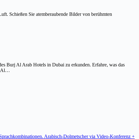
Luft. Schießen Sie atemberaubende Bilder von berühmten
es Burj Al Arab Hotels in Dubai zu erkunden. Erfahre, was das
j Al…
re Sprachkombinationen. Arabisch-Dolmetscher via Video-Konferenz +