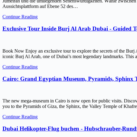
Jumeirah und die umliegenden Sehenswürdigkeiten. Wähle zwischen ein
Aussichtsplattform auf Ebene 52 des…
Continue Reading
Exclusive Tour Inside Burj Al Arab Dubai - Guided 
Book Now Enjoy an exclusive tour to explore the secrets of the Burj 
iconic Burj Al Arab, one of Dubai’s most legendary landmarks. This ar
Continue Reading
Cairo: Grand Egyptian Museum, Pyramids, Sphinx
The new mega-museum in Cairo is now open for public visits. Discov
you to the Pyramids of Giza, the Sphinx, the Valley Temple of Kh
Continue Reading
Dubai Helikopter-Flug buchen - Hubschrauber-Rundf