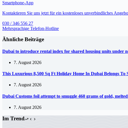
Smartphone-App
Kontaktieren Sie uns jetzt für ein kostenloses unverbindliches Angebo
030 / 346 556 27
Mehrsprachige Telefon-Hotline
Ähnliche Beiträge
Dubai to introduce rental index for shared housing units under 
7. August 2026
This Luxurious 8,500 Sq Ft Holiday Home In Dubai Belongs To
7. August 2026
Dubai Customs foil attempt to smuggle 460 grams of gold, melte
7. August 2026
Im Trend