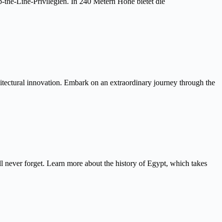
the-Line-Privilegien. In 240 Metern Höhe bietet die
itectural innovation. Embark on an extraordinary journey through the
never forget. Learn more about the history of Egypt, which takes