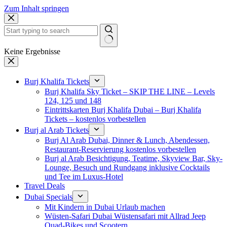
Zum Inhalt springen
Keine Ergebnisse
Burj Khalifa Tickets
Burj Khalifa Sky Ticket – SKIP THE LINE – Levels
124, 125 und 148
Eintrittskarten Burj Khalifa Dubai – Burj Khalifa
Tickets – kostenlos vorbestellen
Burj al Arab Tickets
Burj Al Arab Dubai, Dinner & Lunch, Abendessen,
Restaurant-Reservierung kostenlos vorbestellen
Burj al Arab Besichtigung, Teatime, Skyview Bar, Sky-
Lounge, Besuch und Rundgang inklusive Cocktails
und Tee im Luxus-Hotel
Travel Deals
Dubai Specials
Mit Kindern in Dubai Urlaub machen
Wüsten-Safari Dubai Wüstensafari mit Allrad Jeep
Quad-Bikes und Scootern