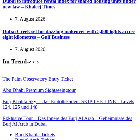
Dubai to introduce rental index for shared housing units under
new law – Khaleej Times
7. August 2026
Dubai Creek set for dazzling makeover with 5,000 lights across
eight kilometres – Gulf Business
7. August 2026
Im Trend
The Palm Observatory Entry Ticket
Abu Dhabi Premium Sightseeingtour
Burj Khalifa Sky Ticket Eintrittskarten- SKIP THE LINE – Levels
124, 125 und 148
Exklusive Tour – Das Innere des Burj Al Arab – Geheimnisse des
Burj Al Arab in Dubai
Burj Khalifa Tickets