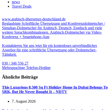
news
Travel Deals
www.arabisch-übersetzer-deutschland.de
Beglaubigte Schriftliche Übersetzung und Konferenzdolmetscher /
Simultan-Dolmetscher für Arabisch, Deutsch, Englisch und viele
weitere Sprachkombinationen. Arabisch-Dolmetscher via Video-
Konferenz + Smartphone-App
Kontaktieren Sie uns jetzt für ein kostenloses unverbindliches
Angebot für eine schriftliche Übersetzung oder Dolmetscher-
Tätigkeit.
030 / 346 556 27
Mehrsprachige Telefon-Hotline
Ähnliche Beiträge
This Luxurious 8,500 Sq Ft Holiday Home In Dubai Belongs To
SRK, But He Never Bought It – NDTV
7. August 2026