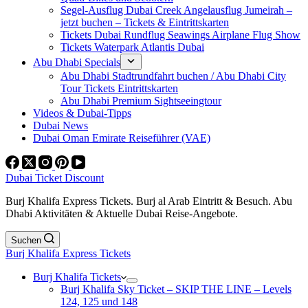
Segel-Ausflug Dubai Creek Angelausflug Jumeirah –
jetzt buchen – Tickets & Eintrittskarten
Tickets Dubai Rundflug Seawings Airplane Flug Show
Tickets Waterpark Atlantis Dubai
Abu Dhabi Specials
Abu Dhabi Stadtrundfahrt buchen / Abu Dhabi City
Tour Tickets Eintrittskarten
Abu Dhabi Premium Sightseeingtour
Videos & Dubai-Tipps
Dubai News
Dubai Oman Emirate Reiseführer (VAE)
Dubai Ticket Discount
Burj Khalifa Express Tickets. Burj al Arab Eintritt & Besuch. Abu
Dhabi Aktivitäten & Aktuelle Dubai Reise-Angebote.
Suchen
Burj Khalifa Express Tickets
Burj Khalifa Tickets
Burj Khalifa Sky Ticket – SKIP THE LINE – Levels
124, 125 und 148