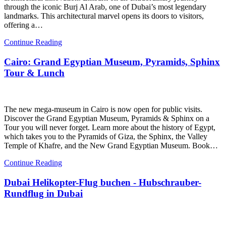
through the iconic Burj Al Arab, one of Dubai’s most legendary
landmarks. This architectural marvel opens its doors to visitors,
offering a…
Continue Reading
Cairo: Grand Egyptian Museum, Pyramids, Sphinx
Tour & Lunch
The new mega-museum in Cairo is now open for public visits.
Discover the Grand Egyptian Museum, Pyramids & Sphinx on a
Tour you will never forget. Learn more about the history of Egypt,
which takes you to the Pyramids of Giza, the Sphinx, the Valley
Temple of Khafre, and the New Grand Egyptian Museum. Book…
Continue Reading
Dubai Helikopter-Flug buchen - Hubschrauber-
Rundflug in Dubai