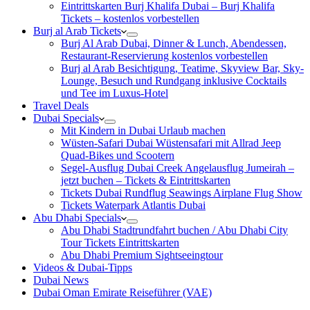
Eintrittskarten Burj Khalifa Dubai – Burj Khalifa
Tickets – kostenlos vorbestellen
Burj al Arab Tickets
Burj Al Arab Dubai, Dinner & Lunch, Abendessen,
Restaurant-Reservierung kostenlos vorbestellen
Burj al Arab Besichtigung, Teatime, Skyview Bar, Sky-
Lounge, Besuch und Rundgang inklusive Cocktails
und Tee im Luxus-Hotel
Travel Deals
Dubai Specials
Mit Kindern in Dubai Urlaub machen
Wüsten-Safari Dubai Wüstensafari mit Allrad Jeep
Quad-Bikes und Scootern
Segel-Ausflug Dubai Creek Angelausflug Jumeirah –
jetzt buchen – Tickets & Eintrittskarten
Tickets Dubai Rundflug Seawings Airplane Flug Show
Tickets Waterpark Atlantis Dubai
Abu Dhabi Specials
Abu Dhabi Stadtrundfahrt buchen / Abu Dhabi City
Tour Tickets Eintrittskarten
Abu Dhabi Premium Sightseeingtour
Videos & Dubai-Tipps
Dubai News
Dubai Oman Emirate Reiseführer (VAE)