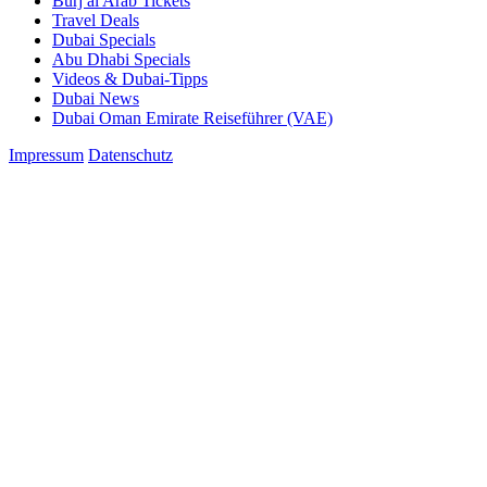
Burj al Arab Tickets
Travel Deals
Dubai Specials
Abu Dhabi Specials
Videos & Dubai-Tipps
Dubai News
Dubai Oman Emirate Reiseführer (VAE)
Impressum
Datenschutz