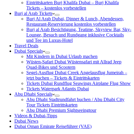
Eintrittskarten Burj Khalifa Dubai – Burj Khalifa
Tickets – kostenlos vorbestellen
Burj al Arab Tickets
Burj Al Arab Dubai, Dinner & Lunch, Abendessen,
Restaurant-Reservierung kostenlos vorbestellen
Burj al Arab Besichtigung, Teatime, Skyview Bar, Sky-
Lounge, Besuch und Rundgang inklusive Cocktails
und Tee im Luxus-Hotel
Travel Deals
Dubai Specials
Mit Kindern in Dubai Urlaub machen
Wüsten-Safari Dubai Wüstensafari mit Allrad Jeep
Quad-Bikes und Scootern
Segel-Ausflug Dubai Creek Angelausflug Jumeirah –
jetzt buchen – Tickets & Eintrittskarten
Tickets Dubai Rundflug Seawings Airplane Flug Show
Tickets Waterpark Atlantis Dubai
Abu Dhabi Specials
Abu Dhabi Stadtrundfahrt buchen / Abu Dhabi City
Tour Tickets Eintrittskarten
Abu Dhabi Premium Sightseeingtour
Videos & Dubai-Tipps
Dubai News
Dubai Oman Emirate Reiseführer (VAE)