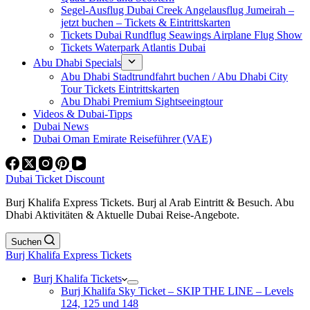
Segel-Ausflug Dubai Creek Angelausflug Jumeirah –
jetzt buchen – Tickets & Eintrittskarten
Tickets Dubai Rundflug Seawings Airplane Flug Show
Tickets Waterpark Atlantis Dubai
Abu Dhabi Specials
Abu Dhabi Stadtrundfahrt buchen / Abu Dhabi City
Tour Tickets Eintrittskarten
Abu Dhabi Premium Sightseeingtour
Videos & Dubai-Tipps
Dubai News
Dubai Oman Emirate Reiseführer (VAE)
Dubai Ticket Discount
Burj Khalifa Express Tickets. Burj al Arab Eintritt & Besuch. Abu
Dhabi Aktivitäten & Aktuelle Dubai Reise-Angebote.
Suchen
Burj Khalifa Express Tickets
Burj Khalifa Tickets
Burj Khalifa Sky Ticket – SKIP THE LINE – Levels
124, 125 und 148