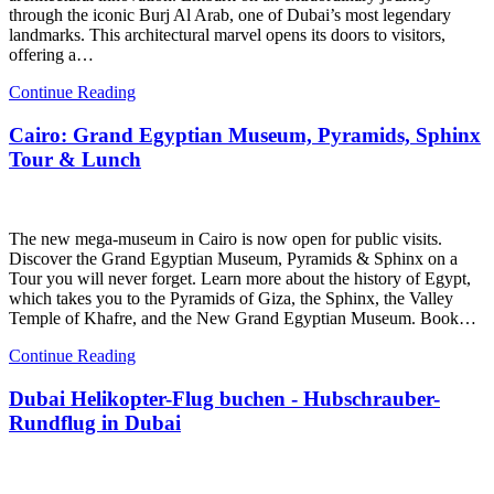
through the iconic Burj Al Arab, one of Dubai’s most legendary
landmarks. This architectural marvel opens its doors to visitors,
offering a…
Continue Reading
Cairo: Grand Egyptian Museum, Pyramids, Sphinx
Tour & Lunch
The new mega-museum in Cairo is now open for public visits.
Discover the Grand Egyptian Museum, Pyramids & Sphinx on a
Tour you will never forget. Learn more about the history of Egypt,
which takes you to the Pyramids of Giza, the Sphinx, the Valley
Temple of Khafre, and the New Grand Egyptian Museum. Book…
Continue Reading
Dubai Helikopter-Flug buchen - Hubschrauber-
Rundflug in Dubai