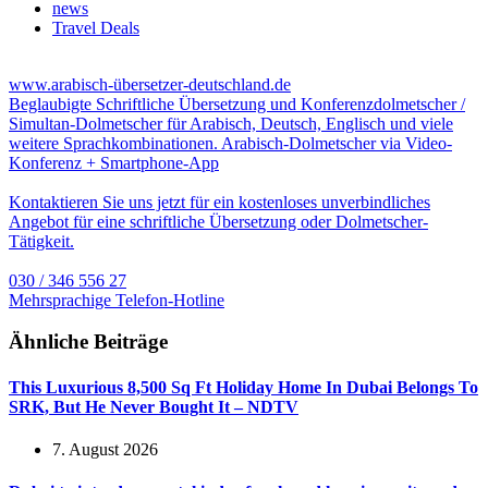
news
Travel Deals
www.arabisch-übersetzer-deutschland.de
Beglaubigte Schriftliche Übersetzung und Konferenzdolmetscher /
Simultan-Dolmetscher für Arabisch, Deutsch, Englisch und viele
weitere Sprachkombinationen. Arabisch-Dolmetscher via Video-
Konferenz + Smartphone-App
Kontaktieren Sie uns jetzt für ein kostenloses unverbindliches
Angebot für eine schriftliche Übersetzung oder Dolmetscher-
Tätigkeit.
030 / 346 556 27
Mehrsprachige Telefon-Hotline
Ähnliche Beiträge
This Luxurious 8,500 Sq Ft Holiday Home In Dubai Belongs To
SRK, But He Never Bought It – NDTV
7. August 2026