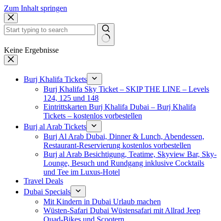
Zum Inhalt springen
Keine Ergebnisse
Burj Khalifa Tickets
Burj Khalifa Sky Ticket – SKIP THE LINE – Levels
124, 125 und 148
Eintrittskarten Burj Khalifa Dubai – Burj Khalifa
Tickets – kostenlos vorbestellen
Burj al Arab Tickets
Burj Al Arab Dubai, Dinner & Lunch, Abendessen,
Restaurant-Reservierung kostenlos vorbestellen
Burj al Arab Besichtigung, Teatime, Skyview Bar, Sky-
Lounge, Besuch und Rundgang inklusive Cocktails
und Tee im Luxus-Hotel
Travel Deals
Dubai Specials
Mit Kindern in Dubai Urlaub machen
Wüsten-Safari Dubai Wüstensafari mit Allrad Jeep
Quad-Bikes und Scootern