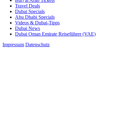
Burj al Arab Tickets
Travel Deals
Dubai Specials
Abu Dhabi Specials
Videos & Dubai-Tipps
Dubai News
Dubai Oman Emirate Reiseführer (VAE)
Impressum
Datenschutz