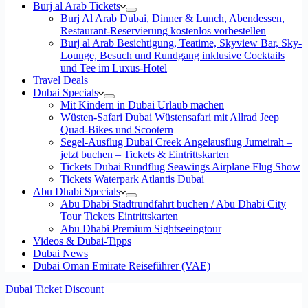
Burj al Arab Tickets
Burj Al Arab Dubai, Dinner & Lunch, Abendessen,
Restaurant-Reservierung kostenlos vorbestellen
Burj al Arab Besichtigung, Teatime, Skyview Bar, Sky-
Lounge, Besuch und Rundgang inklusive Cocktails
und Tee im Luxus-Hotel
Travel Deals
Dubai Specials
Mit Kindern in Dubai Urlaub machen
Wüsten-Safari Dubai Wüstensafari mit Allrad Jeep
Quad-Bikes und Scootern
Segel-Ausflug Dubai Creek Angelausflug Jumeirah –
jetzt buchen – Tickets & Eintrittskarten
Tickets Dubai Rundflug Seawings Airplane Flug Show
Tickets Waterpark Atlantis Dubai
Abu Dhabi Specials
Abu Dhabi Stadtrundfahrt buchen / Abu Dhabi City
Tour Tickets Eintrittskarten
Abu Dhabi Premium Sightseeingtour
Videos & Dubai-Tipps
Dubai News
Dubai Oman Emirate Reiseführer (VAE)
Dubai Ticket Discount