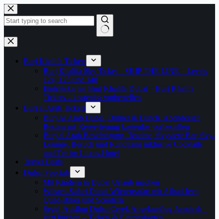
Zum
Inhalt
springen
Keine
Ergebnisse
Burj Khalifa Tickets
Burj Khalifa Sky Ticket – SKIP THE LINE – Levels
124, 125 und 148
Eintrittskarten Burj Khalifa Dubai – Burj Khalifa
Tickets – kostenlos vorbestellen
Burj al Arab Tickets
Burj Al Arab Dubai, Dinner & Lunch, Abendessen,
Restaurant-Reservierung kostenlos vorbestellen
Burj al Arab Besichtigung, Teatime, Skyview Bar, Sky-
Lounge, Besuch und Rundgang inklusive Cocktails
und Tee im Luxus-Hotel
Travel Deals
Dubai Specials
Mit Kindern in Dubai Urlaub machen
Wüsten-Safari Dubai Wüstensafari mit Allrad Jeep
Quad-Bikes und Scootern
Segel-Ausflug Dubai Creek Angelausflug Jumeirah –
jetzt buchen – Tickets & Eintrittskarten