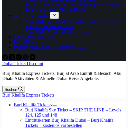
Tickets Dubai Rundflug Seawings Airplane Flug Show
Tickets Waterpark Atlantis Dubai
Abu Dhabi Specials
Abu Dhabi Stadtrundfahrt buchen / Abu Dhabi City
Tour Tickets Eintrittskarten
Abu Dhabi Premium Sightseeingtour
Videos & Dubai-Tipps
Dubai News
Dubai Oman Emirate Reiseführer (VAE)
Dubai Ticket Discount
Burj Khalifa Express Tickets. Burj al Arab Eintritt & Besuch. Abu
Dhabi Aktivitäten & Aktuelle Dubai Reise-Angebote.
Suchen
Burj Khalifa Express Tickets
Burj Khalifa Tickets
Burj Khalifa Sky Ticket – SKIP THE LINE – Levels
124, 125 und 148
Eintrittskarten Burj Khalifa Dubai – Burj Khalifa
Tickets – kostenlos vorbestellen