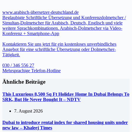
www.arabisch-übersetzer-deutschland.de
Beglaubigte Schriftliche Übersetzung und Konferenzdolmetscher /
Simultan-Dolmetscher für Arabisch, Deutsch, Englisch und viele
weitere Sprachkombinationen. Arabisch-Dolmetscher via Video-
Konferenz + Smartphone-App
Kontaktieren Sie uns jetzt für ein kostenloses unverbindliches
Angebot für eine schriftliche Übersetzung oder Dolmetscher-
Tätigkeit.
030 / 346 556 27
Mehrsprachige Telefon-Hotline
Ähnliche Beiträge
This Luxurious 8,500 Sq Ft Holiday Home In Dubai Belongs To
SRK, But He Never Bought It – NDTV
7. August 2026
Dubai to introduce rental index for shared housing units under
new law – Khaleej Times