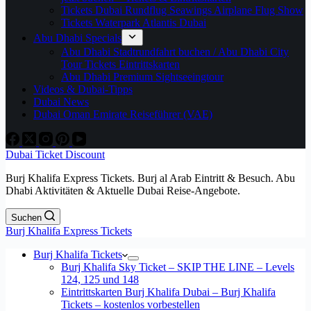
Tickets Dubai Rundflug Seawings Airplane Flug Show
Tickets Waterpark Atlantis Dubai
Abu Dhabi Specials
Abu Dhabi Stadtrundfahrt buchen / Abu Dhabi City
Tour Tickets Eintrittskarten
Abu Dhabi Premium Sightseeingtour
Videos & Dubai-Tipps
Dubai News
Dubai Oman Emirate Reiseführer (VAE)
Dubai Ticket Discount
Burj Khalifa Express Tickets. Burj al Arab Eintritt & Besuch. Abu
Dhabi Aktivitäten & Aktuelle Dubai Reise-Angebote.
Suchen
Burj Khalifa Express Tickets
Burj Khalifa Tickets
Burj Khalifa Sky Ticket – SKIP THE LINE – Levels
124, 125 und 148
Eintrittskarten Burj Khalifa Dubai – Burj Khalifa
Tickets – kostenlos vorbestellen