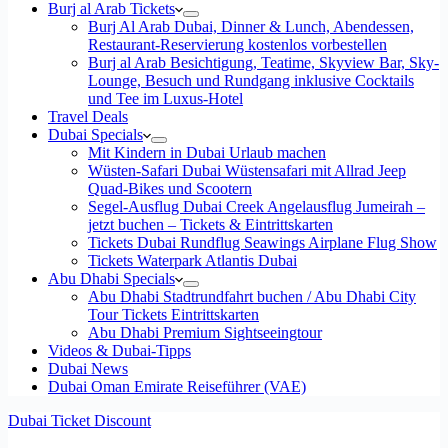
Burj al Arab Tickets
Burj Al Arab Dubai, Dinner & Lunch, Abendessen,
Restaurant-Reservierung kostenlos vorbestellen
Burj al Arab Besichtigung, Teatime, Skyview Bar, Sky-
Lounge, Besuch und Rundgang inklusive Cocktails
und Tee im Luxus-Hotel
Travel Deals
Dubai Specials
Mit Kindern in Dubai Urlaub machen
Wüsten-Safari Dubai Wüstensafari mit Allrad Jeep
Quad-Bikes und Scootern
Segel-Ausflug Dubai Creek Angelausflug Jumeirah –
jetzt buchen – Tickets & Eintrittskarten
Tickets Dubai Rundflug Seawings Airplane Flug Show
Tickets Waterpark Atlantis Dubai
Abu Dhabi Specials
Abu Dhabi Stadtrundfahrt buchen / Abu Dhabi City
Tour Tickets Eintrittskarten
Abu Dhabi Premium Sightseeingtour
Videos & Dubai-Tipps
Dubai News
Dubai Oman Emirate Reiseführer (VAE)
Dubai Ticket Discount