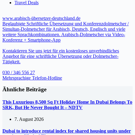
Travel Deals
www.arabisch-übersetzer-deutschland.de
Beglaubigte Schriftliche Übersetzung und Konferenzdolmetscher /
Simultan-Dolmetscher für Arabisch, Deutsch, Englisch und viele
weitere Sprachkombinationen. Arabisch-Dolmetscher via Video-
Konferenz + Smartphone-App
Kontaktieren Sie uns jetzt für ein kostenloses unverbindliches
Angebot für eine schriftliche Übersetzung oder Dolmetscher-
Tätigkeit.
030 / 346 556 27
Mehrsprachige Telefon-Hotline
Ähnliche Beiträge
This Luxurious 8,500 Sq Ft Holiday Home In Dubai Belongs To
SRK, But He Never Bought It – NDTV
7. August 2026
Dubai to introduce rental index for shared housing units under