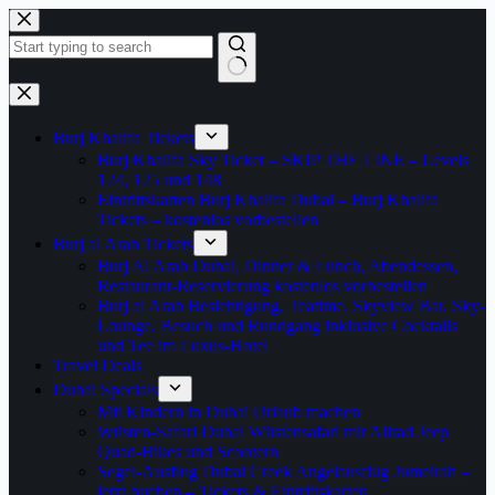
Zum
Inhalt
springen
Keine
Ergebnisse
Burj Khalifa Tickets
Burj Khalifa Sky Ticket – SKIP THE LINE – Levels
124, 125 und 148
Eintrittskarten Burj Khalifa Dubai – Burj Khalifa
Tickets – kostenlos vorbestellen
Burj al Arab Tickets
Burj Al Arab Dubai, Dinner & Lunch, Abendessen,
Restaurant-Reservierung kostenlos vorbestellen
Burj al Arab Besichtigung, Teatime, Skyview Bar, Sky-
Lounge, Besuch und Rundgang inklusive Cocktails
und Tee im Luxus-Hotel
Travel Deals
Dubai Specials
Mit Kindern in Dubai Urlaub machen
Wüsten-Safari Dubai Wüstensafari mit Allrad Jeep
Quad-Bikes und Scootern
Segel-Ausflug Dubai Creek Angelausflug Jumeirah –
jetzt buchen – Tickets & Eintrittskarten