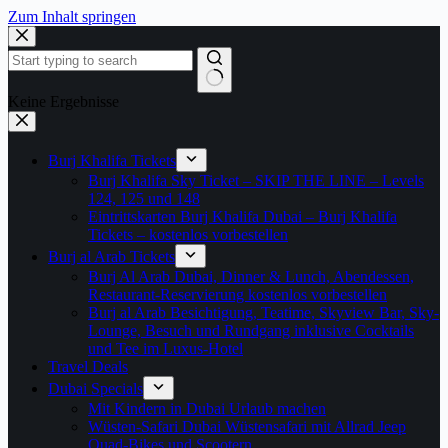
Zum Inhalt springen
Keine Ergebnisse
Burj Khalifa Tickets
Burj Khalifa Sky Ticket – SKIP THE LINE – Levels
124, 125 und 148
Eintrittskarten Burj Khalifa Dubai – Burj Khalifa
Tickets – kostenlos vorbestellen
Burj al Arab Tickets
Burj Al Arab Dubai, Dinner & Lunch, Abendessen,
Restaurant-Reservierung kostenlos vorbestellen
Burj al Arab Besichtigung, Teatime, Skyview Bar, Sky-
Lounge, Besuch und Rundgang inklusive Cocktails
und Tee im Luxus-Hotel
Travel Deals
Dubai Specials
Mit Kindern in Dubai Urlaub machen
Wüsten-Safari Dubai Wüstensafari mit Allrad Jeep
Quad-Bikes und Scootern