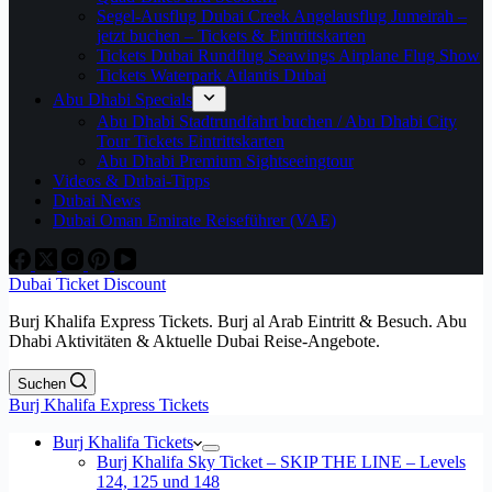
Segel-Ausflug Dubai Creek Angelausflug Jumeirah –
jetzt buchen – Tickets & Eintrittskarten
Tickets Dubai Rundflug Seawings Airplane Flug Show
Tickets Waterpark Atlantis Dubai
Abu Dhabi Specials
Abu Dhabi Stadtrundfahrt buchen / Abu Dhabi City
Tour Tickets Eintrittskarten
Abu Dhabi Premium Sightseeingtour
Videos & Dubai-Tipps
Dubai News
Dubai Oman Emirate Reiseführer (VAE)
Dubai Ticket Discount
Burj Khalifa Express Tickets. Burj al Arab Eintritt & Besuch. Abu
Dhabi Aktivitäten & Aktuelle Dubai Reise-Angebote.
Suchen
Burj Khalifa Express Tickets
Burj Khalifa Tickets
Burj Khalifa Sky Ticket – SKIP THE LINE – Levels
124, 125 und 148