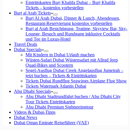
Eintrittskarten Burj Khalifa Dubai – Burj Khalifa
Tickets – kostenlos vorbestellen
Burj al Arab Tickets
Burj Al Arab Dubai, Dinner & Lunch, Abendessen,
Restaurant-Reservierung kostenlos vorbestellen
Burj al Arab Besichtigung, Teatime, Skyview Bar, Sky-
Lounge, Besuch und Rundgang inklusive Cocktails
und Tee im Luxus-Hotel
Travel Deals
Dubai Specials
Mit Kindern in Dubai Urlaub machen
Wüsten-Safari Dubai Wüstensafari mit Allrad Jeep
Quad-Bikes und Scootern
Segel-Ausflug Dubai Creek Angelausflug Jumeirah –
jetzt buchen – Tickets & Eintrittskarten
Tickets Dubai Rundflug Seawings Airplane Flug Show
Tickets Waterpark Atlantis Dubai
Abu Dhabi Specials
Abu Dhabi Stadtrundfahrt buchen / Abu Dhabi City
Tour Tickets Eintrittskarten
Abu Dhabi Premium Sightseeingtour
Videos & Dubai-Tipps
Dubai News
Dubai Oman Emirate Reiseführer (VAE)