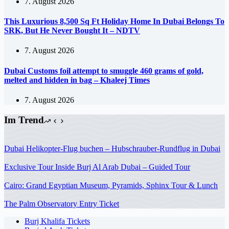
7. August 2026
This Luxurious 8,500 Sq Ft Holiday Home In Dubai Belongs To
SRK, But He Never Bought It – NDTV
7. August 2026
Dubai Customs foil attempt to smuggle 460 grams of gold,
melted and hidden in bag – Khaleej Times
7. August 2026
Im Trend
Dubai Helikopter-Flug buchen – Hubschrauber-Rundflug in Dubai
Exclusive Tour Inside Burj Al Arab Dubai – Guided Tour
Cairo: Grand Egyptian Museum, Pyramids, Sphinx Tour & Lunch
The Palm Observatory Entry Ticket
Burj Khalifa Tickets