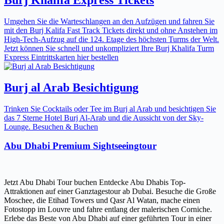
Umgehen Sie die Warteschlangen an den Aufzügen und fahren Sie
mit den Burj Kalifa Fast Track Tickets direkt und ohne Anstehen im
High-Tech-Aufzug auf die 124. Etage des höchsten Turms der Welt.
Jetzt können Sie schnell und unkompliziert Ihre Burj Khalifa Turm
Express Eintrittskarten hier bestellen
Burj al Arab Besichtigung
Trinken Sie Cocktails oder Tee im Burj al Arab und besichtigen Sie
das 7 Sterne Hotel Burj Al-Arab und die Aussicht von der Sky-
Lounge. Besuchen & Buchen
Abu Dhabi Premium Sightseeingtour
Jetzt Abu Dhabi Tour buchen Entdecke Abu Dhabis Top-
Attraktionen auf einer Ganztagestour ab Dubai. Besuche die Große
Moschee, die Etihad Towers und Qasr Al Watan, mache einen
Fotostopp im Louvre und fahre entlang der malerischen Corniche.
Erlebe das Beste von Abu Dhabi auf einer geführten Tour in einer