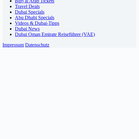
Burj al Arab Tickets
Travel Deals
Dubai Specials
Abu Dhabi Specials
Videos & Dubai-Tipps
Dubai News
Dubai Oman Emirate Reiseführer (VAE)
Impressum
Datenschutz