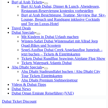
Burj al Arab Tickets
Burj Al Arab Dubai, Dinner & Lunch, Abendessen,
Restaurant-Reservierung kostenlos vorbestellen
Burj al Arab Besichtigung, Teatime, Skyview Bar, Sky-
Lounge, Besuch und Rundgang inklusive Cocktails
und Tee im Luxus-Hotel
Travel Deals
Dubai Specials
Mit Kindern in Dubai Urlaub machen
Wüsten-Safari Dubai Wüstensafari mit Allrad Jeep
Quad-Bikes und Scootern
Segel-Ausflug Dubai Creek Angelausflug Jumeirah –
jetzt buchen – Tickets & Eintrittskarten
Tickets Dubai Rundflug Seawings Airplane Flug Show
Tickets Waterpark Atlantis Dubai
Abu Dhabi Specials
Abu Dhabi Stadtrundfahrt buchen / Abu Dhabi City
Tour Tickets Eintrittskarten
Abu Dhabi Premium Sightseeingtour
Videos & Dubai-Tipps
Dubai News
Dubai Oman Emirate Reiseführer (VAE)
Dubai Ticket Discount