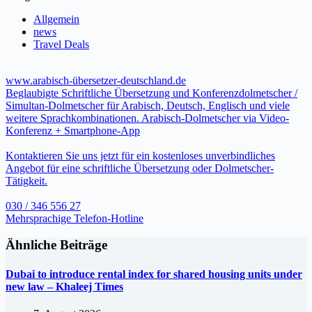
Allgemein
news
Travel Deals
www.arabisch-übersetzer-deutschland.de
Beglaubigte Schriftliche Übersetzung und Konferenzdolmetscher /
Simultan-Dolmetscher für Arabisch, Deutsch, Englisch und viele
weitere Sprachkombinationen. Arabisch-Dolmetscher via Video-
Konferenz + Smartphone-App
Kontaktieren Sie uns jetzt für ein kostenloses unverbindliches
Angebot für eine schriftliche Übersetzung oder Dolmetscher-
Tätigkeit.
030 / 346 556 27
Mehrsprachige Telefon-Hotline
Ähnliche Beiträge
Dubai to introduce rental index for shared housing units under
new law – Khaleej Times