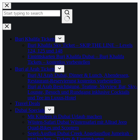
Zum
Inhalt
springen
Keine
Ergebnisse
Burj Khalifa Tickets
Burj Khalifa Sky Ticket – SKIP THE LINE – Levels
124, 125 und 148
Eintrittskarten Burj Khalifa Dubai – Burj Khalifa
Tickets – kostenlos vorbestellen
Burj al Arab Tickets
Burj Al Arab Dubai, Dinner & Lunch, Abendessen,
Restaurant-Reservierung kostenlos vorbestellen
Burj al Arab Besichtigung, Teatime, Skyview Bar, Sky-
Lounge, Besuch und Rundgang inklusive Cocktails
und Tee im Luxus-Hotel
Travel Deals
Dubai Specials
Mit Kindern in Dubai Urlaub machen
Wüsten-Safari Dubai Wüstensafari mit Allrad Jeep
Quad-Bikes und Scootern
Segel-Ausflug Dubai Creek Angelausflug Jumeirah –
jetzt buchen – Tickets & Eintrittskarten