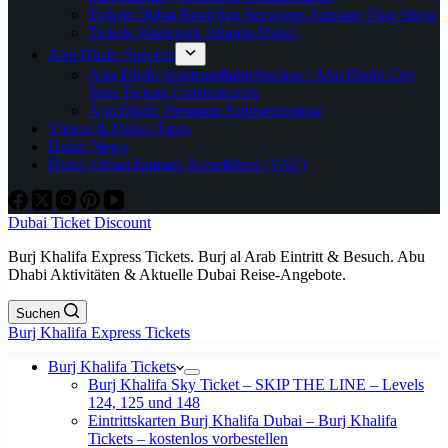
Tickets Dubai Rundflug Seawings Airplane Flug Show
Tickets Waterpark Atlantis Dubai
Abu Dhabi Specials
Abu Dhabi Stadtrundfahrt buchen / Abu Dhabi City
Tour Tickets Eintrittskarten
Abu Dhabi Premium Sightseeingtour
Videos & Dubai-Tipps
Dubai News
Dubai Oman Emirate Reiseführer (VAE)
Dubai Ticket Discount
Burj Khalifa Express Tickets. Burj al Arab Eintritt & Besuch. Abu
Dhabi Aktivitäten & Aktuelle Dubai Reise-Angebote.
Suchen
Burj Khalifa Express Tickets
Burj Khalifa Tickets
Burj Khalifa Sky Ticket – SKIP THE LINE – Levels
124, 125 und 148
Eintrittskarten Burj Khalifa Dubai – Burj Khalifa
Tickets – kostenlos vorbestellen