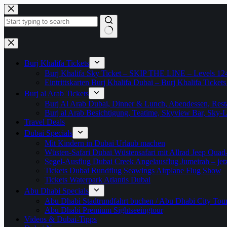
Zum
Inhalt
springen
Keine
Ergebnisse
Burj Khalifa Tickets
Burj Khalifa Sky Ticket – SKIP THE LINE – Levels 12
Eintrittskarten Burj Khalifa Dubai – Burj Khalifa Tickets
Burj al Arab Tickets
Burj Al Arab Dubai, Dinner & Lunch, Abendessen, Resta
Burj al Arab Besichtigung, Teatime, Skyview Bar, Sky
Travel Deals
Dubai Specials
Mit Kindern in Dubai Urlaub machen
Wüsten-Safari Dubai Wüstensafari mit Allrad Jeep Quad
Segel-Ausflug Dubai Creek Angelausflug Jumeirah – jetzt
Tickets Dubai Rundflug Seawings Airplane Flug Show
Tickets Waterpark Atlantis Dubai
Abu Dhabi Specials
Abu Dhabi Stadtrundfahrt buchen / Abu Dhabi City Tour T
Abu Dhabi Premium Sightseeingtour
Videos & Dubai-Tipps