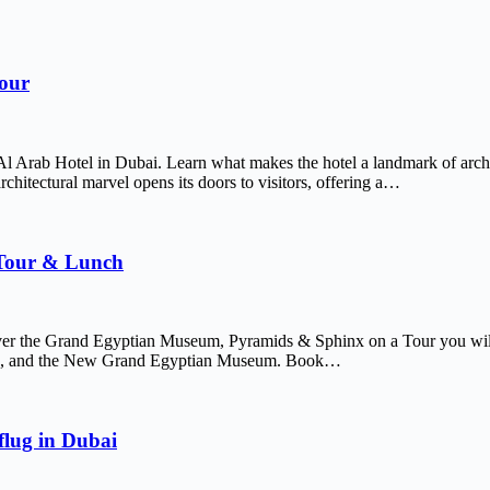
Tour
Al Arab Hotel in Dubai. Learn what makes the hotel a landmark of arch
chitectural marvel opens its doors to visitors, offering a…
 Tour & Lunch
er the Grand Egyptian Museum, Pyramids & Sphinx on a Tour you will 
afre, and the New Grand Egyptian Museum. Book…
lug in Dubai