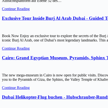
Aussichtsplattform auf Ebene 52 des…
Continue Reading
Exclusive Tour Inside Burj Al Arab Dubai - Guided 
Book Now Enjoy an exclusive tour to explore the secrets of the Burj 
iconic Burj Al Arab, one of Dubai’s most legendary landmarks. This ar
Continue Reading
Cairo: Grand Egyptian Museum, Pyramids, Sphinx
The new mega-museum in Cairo is now open for public visits. Discov
you to the Pyramids of Giza, the Sphinx, the Valley Temple of Kh
Continue Reading
Dubai Helikopter-Flug buchen - Hubschrauber-Rundf