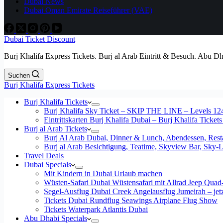
Dubai News
Dubai Oman Emirate Reiseführer (VAE)
Dubai Ticket Discount
Burj Khalifa Express Tickets. Burj al Arab Eintritt & Besuch. Abu D
Suchen
Burj Khalifa Express Tickets
Burj Khalifa Tickets
Burj Khalifa Sky Ticket – SKIP THE LINE – Levels 12
Eintrittskarten Burj Khalifa Dubai – Burj Khalifa Tickets
Burj al Arab Tickets
Burj Al Arab Dubai, Dinner & Lunch, Abendessen, Resta
Burj al Arab Besichtigung, Teatime, Skyview Bar, Sky
Travel Deals
Dubai Specials
Mit Kindern in Dubai Urlaub machen
Wüsten-Safari Dubai Wüstensafari mit Allrad Jeep Quad
Segel-Ausflug Dubai Creek Angelausflug Jumeirah – jetzt
Tickets Dubai Rundflug Seawings Airplane Flug Show
Tickets Waterpark Atlantis Dubai
Abu Dhabi Specials