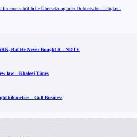
t für eine schriftliche Übersetzung oder Dolmetscher-Tätigkeit.
 SRK, But He Never Bought It – NDTV
new law – Khaleej Times
ight kilometres – Gulf Business