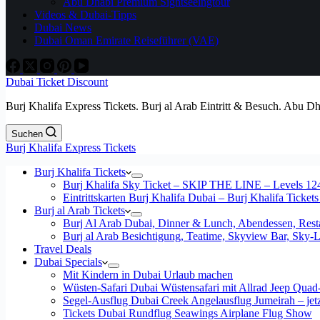
Abu Dhabi Premium Sightseeingtour
Videos & Dubai-Tipps
Dubai News
Dubai Oman Emirate Reiseführer (VAE)
Dubai Ticket Discount
Burj Khalifa Express Tickets. Burj al Arab Eintritt & Besuch. Abu D
Suchen
Burj Khalifa Express Tickets
Burj Khalifa Tickets
Burj Khalifa Sky Ticket – SKIP THE LINE – Levels 12
Eintrittskarten Burj Khalifa Dubai – Burj Khalifa Tickets
Burj al Arab Tickets
Burj Al Arab Dubai, Dinner & Lunch, Abendessen, Resta
Burj al Arab Besichtigung, Teatime, Skyview Bar, Sky
Travel Deals
Dubai Specials
Mit Kindern in Dubai Urlaub machen
Wüsten-Safari Dubai Wüstensafari mit Allrad Jeep Quad
Segel-Ausflug Dubai Creek Angelausflug Jumeirah – jetzt
Tickets Dubai Rundflug Seawings Airplane Flug Show