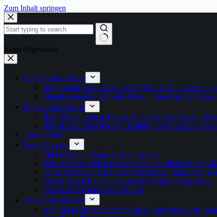
Zum Inhalt springen
Keine Ergebnisse
Burj Khalifa Tickets
Burj Khalifa Sky Ticket – SKIP THE LINE – Levels 12
Eintrittskarten Burj Khalifa Dubai – Burj Khalifa Tickets
Burj al Arab Tickets
Burj Al Arab Dubai, Dinner & Lunch, Abendessen, Resta
Burj al Arab Besichtigung, Teatime, Skyview Bar, Sky
Travel Deals
Dubai Specials
Mit Kindern in Dubai Urlaub machen
Wüsten-Safari Dubai Wüstensafari mit Allrad Jeep Quad
Segel-Ausflug Dubai Creek Angelausflug Jumeirah – jetzt
Tickets Dubai Rundflug Seawings Airplane Flug Show
Tickets Waterpark Atlantis Dubai
Abu Dhabi Specials
Abu Dhabi Stadtrundfahrt buchen / Abu Dhabi City Tour T