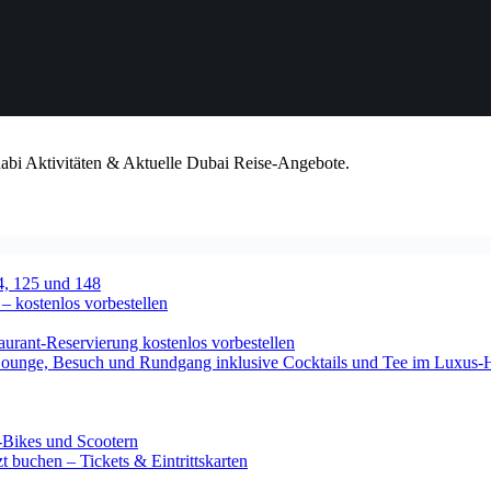
habi Aktivitäten & Aktuelle Dubai Reise-Angebote.
4, 125 und 148
 – kostenlos vorbestellen
urant-Reservierung kostenlos vorbestellen
-Lounge, Besuch und Rundgang inklusive Cocktails und Tee im Luxus-
-Bikes und Scootern
 buchen – Tickets & Eintrittskarten