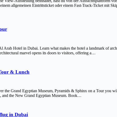
The View-Ausstellung beinhaltet, hast du von der Aussichtsplattform v
em allgemeinen Eintrittsticket oder einem Fast-Track-Ticket mit Skip-
Tour
Al Arab Hotel in Dubai. Learn what makes the hotel a landmark of arch
chitectural marvel opens its doors to visitors, offering a…
 Tour & Lunch
er the Grand Egyptian Museum, Pyramids & Sphinx on a Tour you will 
afre, and the New Grand Egyptian Museum. Book…
lug in Dubai