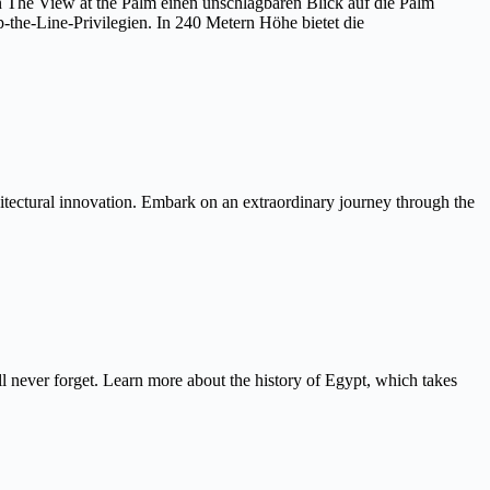
on The View at the Palm einen unschlagbaren Blick auf die Palm
the-Line-Privilegien. In 240 Metern Höhe bietet die
itectural innovation. Embark on an extraordinary journey through the
never forget. Learn more about the history of Egypt, which takes