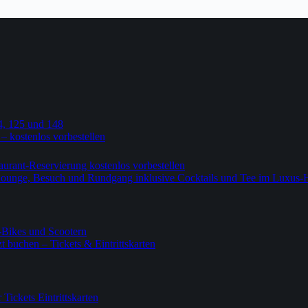
4, 125 und 148
 – kostenlos vorbestellen
urant-Reservierung kostenlos vorbestellen
-Lounge, Besuch und Rundgang inklusive Cocktails und Tee im Luxus-
-Bikes und Scootern
 buchen – Tickets & Eintrittskarten
ickets Eintrittskarten