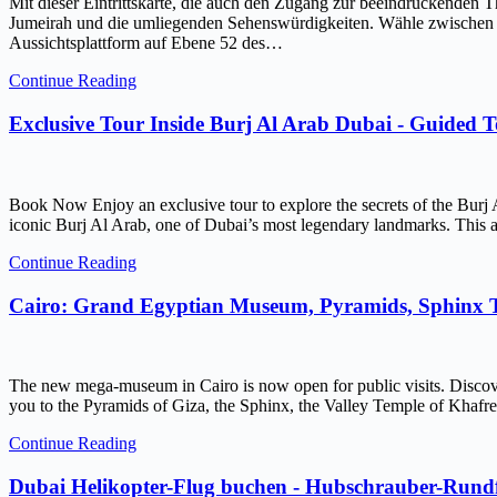
Mit dieser Eintrittskarte, die auch den Zugang zur beeindruckenden 
Jumeirah und die umliegenden Sehenswürdigkeiten. Wähle zwischen ein
Aussichtsplattform auf Ebene 52 des…
Continue Reading
Exclusive Tour Inside Burj Al Arab Dubai - Guided 
Book Now Enjoy an exclusive tour to explore the secrets of the Burj 
iconic Burj Al Arab, one of Dubai’s most legendary landmarks. This ar
Continue Reading
Cairo: Grand Egyptian Museum, Pyramids, Sphinx
The new mega-museum in Cairo is now open for public visits. Discov
you to the Pyramids of Giza, the Sphinx, the Valley Temple of Kh
Continue Reading
Dubai Helikopter-Flug buchen - Hubschrauber-Rundf