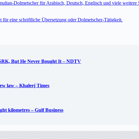
imultan-Dolmetscher für Arabisch, Deutsch, Englisch und viele weite
t für eine schriftliche Übersetzung oder Dolmetscher-Tätigkeit.
 SRK, But He Never Bought It – NDTV
new law – Khaleej Times
ight kilometres – Gulf Business