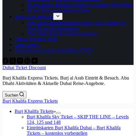
Tickets Dubai Rundflug Seawings Airplane Flug Show
Tickets Waterpark Atlantis Dubai
Abu Dhabi Specials
Abu Dhabi Stadtrundfahrt buchen / Abu Dhabi City
Tour Tickets Eintrittskarten
Abu Dhabi Premium Sightseeingtour
Videos & Dubai-Tipps
Dubai News
Dubai Oman Emirate Reiseführer (VAE)
Dubai Ticket Discount
Burj Khalifa Express Tickets. Burj al Arab Eintritt & Besuch. Abu
Dhabi Aktivitäten & Aktuelle Dubai Reise-Angebote.
Suchen
Burj Khalifa Express Tickets
Burj Khalifa Tickets
Burj Khalifa Sky Ticket – SKIP THE LINE – Levels
124, 125 und 148
Eintrittskarten Burj Khalifa Dubai – Burj Khalifa
Tickets – kostenlos vorbestellen