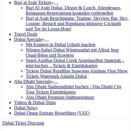
Burj al Arab Tickets
Burj Al Arab Dubai, Dinner & Lunch, Abendessen,
Restaurant-Reservierung kostenlos vorbestellen
Burj al Arab Besichtigung, Teatime, Skyview Bar, Sky-
Lounge, Besuch und Rundgang inklusive Cocktails
und Tee im Luxus-Hotel
Travel Deals
Dubai Specials
Mit Kindern in Dubai Urlaub machen
Wüsten-Safari Dubai Wüstensafari mit Allrad Jeep
Quad-Bikes und Scootern
Segel-Ausflug Dubai Creek Angelausflug Jumeirah –
jetzt buchen – Tickets & Eintrittskarten
Tickets Dubai Rundflug Seawings Airplane Flug Show
Tickets Waterpark Atlantis Dubai
Abu Dhabi Specials
Abu Dhabi Stadtrundfahrt buchen / Abu Dhabi City
Tour Tickets Eintrittskarten
Abu Dhabi Premium Sightseeingtour
Videos & Dubai-Tipps
Dubai News
Dubai Oman Emirate Reiseführer (VAE)
Dubai Ticket Discount