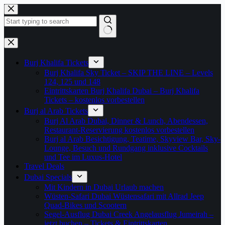
Zum
Inhalt
springen
Keine
Ergebnisse
Burj Khalifa Tickets
Burj Khalifa Sky Ticket – SKIP THE LINE – Levels
124, 125 und 148
Eintrittskarten Burj Khalifa Dubai – Burj Khalifa
Tickets – kostenlos vorbestellen
Burj al Arab Tickets
Burj Al Arab Dubai, Dinner & Lunch, Abendessen,
Restaurant-Reservierung kostenlos vorbestellen
Burj al Arab Besichtigung, Teatime, Skyview Bar, Sky-
Lounge, Besuch und Rundgang inklusive Cocktails
und Tee im Luxus-Hotel
Travel Deals
Dubai Specials
Mit Kindern in Dubai Urlaub machen
Wüsten-Safari Dubai Wüstensafari mit Allrad Jeep
Quad-Bikes und Scootern
Segel-Ausflug Dubai Creek Angelausflug Jumeirah –
jetzt buchen – Tickets & Eintrittskarten