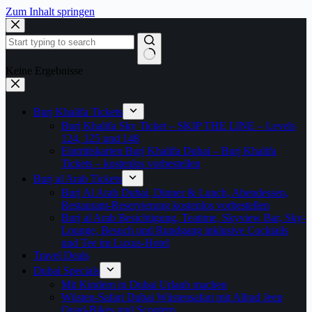
Zum Inhalt springen
Keine Ergebnisse
Burj Khalifa Tickets
Burj Khalifa Sky Ticket – SKIP THE LINE – Levels
124, 125 und 148
Eintrittskarten Burj Khalifa Dubai – Burj Khalifa
Tickets – kostenlos vorbestellen
Burj al Arab Tickets
Burj Al Arab Dubai, Dinner & Lunch, Abendessen,
Restaurant-Reservierung kostenlos vorbestellen
Burj al Arab Besichtigung, Teatime, Skyview Bar, Sky-
Lounge, Besuch und Rundgang inklusive Cocktails
und Tee im Luxus-Hotel
Travel Deals
Dubai Specials
Mit Kindern in Dubai Urlaub machen
Wüsten-Safari Dubai Wüstensafari mit Allrad Jeep
Quad-Bikes und Scootern