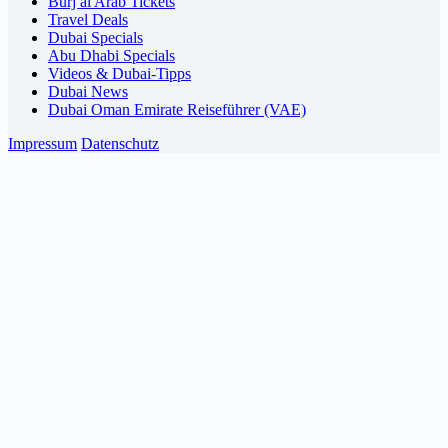
Burj al Arab Tickets
Travel Deals
Dubai Specials
Abu Dhabi Specials
Videos & Dubai-Tipps
Dubai News
Dubai Oman Emirate Reiseführer (VAE)
Impressum
Datenschutz