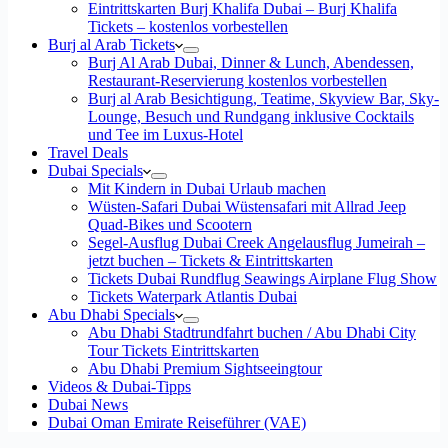
Eintrittskarten Burj Khalifa Dubai – Burj Khalifa
Tickets – kostenlos vorbestellen
Burj al Arab Tickets
Burj Al Arab Dubai, Dinner & Lunch, Abendessen,
Restaurant-Reservierung kostenlos vorbestellen
Burj al Arab Besichtigung, Teatime, Skyview Bar, Sky-
Lounge, Besuch und Rundgang inklusive Cocktails
und Tee im Luxus-Hotel
Travel Deals
Dubai Specials
Mit Kindern in Dubai Urlaub machen
Wüsten-Safari Dubai Wüstensafari mit Allrad Jeep
Quad-Bikes und Scootern
Segel-Ausflug Dubai Creek Angelausflug Jumeirah –
jetzt buchen – Tickets & Eintrittskarten
Tickets Dubai Rundflug Seawings Airplane Flug Show
Tickets Waterpark Atlantis Dubai
Abu Dhabi Specials
Abu Dhabi Stadtrundfahrt buchen / Abu Dhabi City
Tour Tickets Eintrittskarten
Abu Dhabi Premium Sightseeingtour
Videos & Dubai-Tipps
Dubai News
Dubai Oman Emirate Reiseführer (VAE)