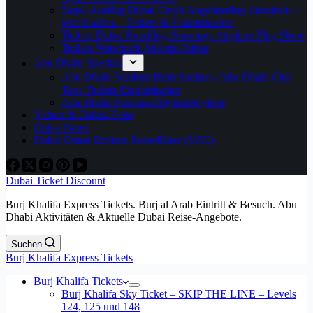
Segel-Ausflug Dubai Creek Angelausflug Jumeirah –
jetzt buchen – Tickets & Eintrittskarten
Tickets Dubai Rundflug Seawings Airplane Flug Show
Tickets Waterpark Atlantis Dubai
Abu Dhabi Specials
Abu Dhabi Stadtrundfahrt buchen / Abu Dhabi City
Tour Tickets Eintrittskarten
Abu Dhabi Premium Sightseeingtour
Videos & Dubai-Tipps
Dubai News
Dubai Oman Emirate Reiseführer (VAE)
Dubai Ticket Discount
Burj Khalifa Express Tickets. Burj al Arab Eintritt & Besuch. Abu
Dhabi Aktivitäten & Aktuelle Dubai Reise-Angebote.
Suchen
Burj Khalifa Express Tickets
Burj Khalifa Tickets
Burj Khalifa Sky Ticket – SKIP THE LINE – Levels
124, 125 und 148