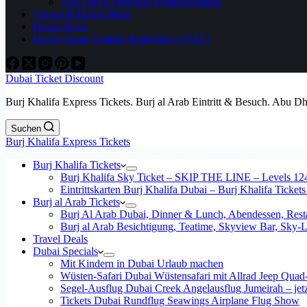
Abu Dhabi Premium Sightseeingtour
Videos & Dubai-Tipps
Dubai News
Dubai Oman Emirate Reiseführer (VAE)
Dubai Ticket Discount
Burj Khalifa Express Tickets. Burj al Arab Eintritt & Besuch. Abu D
Suchen
Burj Khalifa Express Tickets
Burj Khalifa Tickets
Burj Khalifa Sky Ticket – SKIP THE LINE – Levels 12
Eintrittskarten Burj Khalifa Dubai – Burj Khalifa Tickets
Burj al Arab Tickets
Burj Al Arab Dubai, Dinner & Lunch, Abendessen, Resta
Burj al Arab Besichtigung, Teatime, Skyview Bar, Sky
Travel Deals
Dubai Specials
Mit Kindern in Dubai Urlaub machen
Wüsten-Safari Dubai Wüstensafari mit Allrad Jeep Quad
Segel-Ausflug Dubai Creek Angelausflug Jumeirah – jetzt
Tickets Dubai Rundflug Seawings Airplane Flug Show