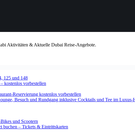
habi Aktivitäten & Aktuelle Dubai Reise-Angebote.
4, 125 und 148
 – kostenlos vorbestellen
urant-Reservierung kostenlos vorbestellen
-Lounge, Besuch und Rundgang inklusive Cocktails und Tee im Luxus-
-Bikes und Scootern
 buchen – Tickets & Eintrittskarten