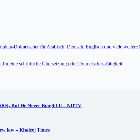
imultan-Dolmetscher für Arabisch, Deutsch, Englisch und viele weite
t für eine schriftliche Übersetzung oder Dolmetscher-Tätigkeit.
 SRK, But He Never Bought It – NDTV
new law – Khaleej Times