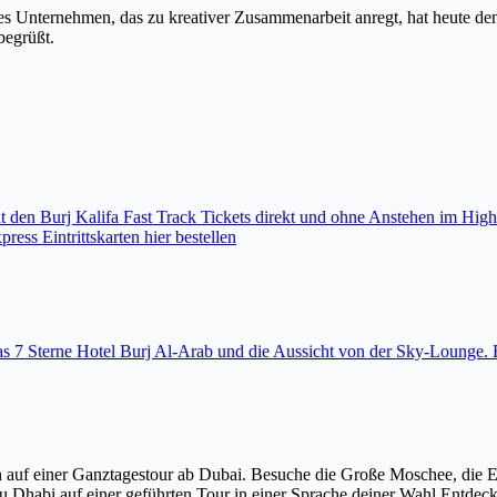
tes Unternehmen, das zu kreativer Zusammenarbeit anregt, hat heute den
egrüßt.
den Burj Kalifa Fast Track Tickets direkt und ohne Anstehen im High
ess Eintrittskarten hier bestellen
 das 7 Sterne Hotel Burj Al-Arab und die Aussicht von der Sky-Loung
 auf einer Ganztagestour ab Dubai. Besuche die Große Moschee, die 
u Dhabi auf einer geführten Tour in einer Sprache deiner Wahl Entdec