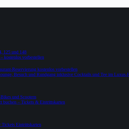
4, 125 und 148
 – kostenlos vorbestellen
urant-Reservierung kostenlos vorbestellen
-Lounge, Besuch und Rundgang inklusive Cocktails und Tee im Luxus-
-Bikes und Scootern
 buchen – Tickets & Eintrittskarten
ickets Eintrittskarten