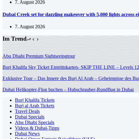
7. August 2026
Dubai Creek set for dazzling makeover with 5,000 lights across e
7. August 2026
Im Trend
Abu Dhabi Premium Sightseeingtour
Burj Khalifa Sky Ticket Eintrittskarten- SKIP THE LINE – Levels 1
Exklusive Tour – Das Innere des Burj Al Arab – Geheimnisse des Bur
Dubai Helikopter-Flug buchen – Hubschrauber-Rundflug in Dubai
Burj Khalifa Tickets
Burj al Arab Tickets
Travel Deals
Dubai Specials
Abu Dhabi Specials
Videos & Dubai-Tipps
Dubai News