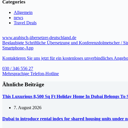
Categories
Allgemein
news
Travel Deals
www.arabisch-übersetzer-deutschland.de
Beglaubigte Schriftliche Übersetzung und Konferenzdolmetscher / S
Smartphone-App
Kontaktieren Sie uns jetzt für ein kostenloses unverbindliches Angebo
030 / 346 556 27
Mehrsprachige Telefon-Hotline
Ähnliche Beiträge
This Luxurious 8,500 Sq Ft Holiday Home In Dubai Belongs To
7. August 2026
Dubai to introduce rental index for shared housing units under 