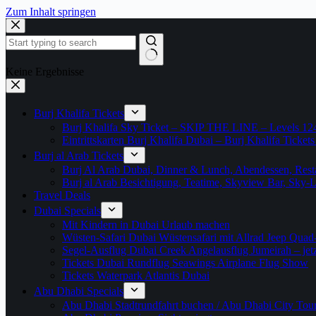
Zum Inhalt springen
Keine Ergebnisse
Burj Khalifa Tickets
Burj Khalifa Sky Ticket – SKIP THE LINE – Levels 12
Eintrittskarten Burj Khalifa Dubai – Burj Khalifa Tickets
Burj al Arab Tickets
Burj Al Arab Dubai, Dinner & Lunch, Abendessen, Resta
Burj al Arab Besichtigung, Teatime, Skyview Bar, Sky
Travel Deals
Dubai Specials
Mit Kindern in Dubai Urlaub machen
Wüsten-Safari Dubai Wüstensafari mit Allrad Jeep Quad
Segel-Ausflug Dubai Creek Angelausflug Jumeirah – jetzt
Tickets Dubai Rundflug Seawings Airplane Flug Show
Tickets Waterpark Atlantis Dubai
Abu Dhabi Specials
Abu Dhabi Stadtrundfahrt buchen / Abu Dhabi City Tour T