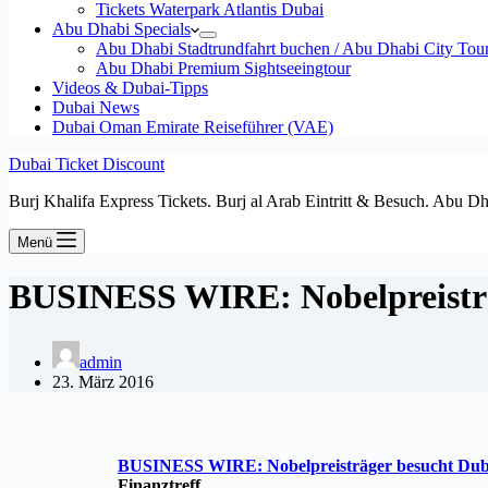
Tickets Waterpark Atlantis Dubai
Abu Dhabi Specials
Abu Dhabi Stadtrundfahrt buchen / Abu Dhabi City Tour T
Abu Dhabi Premium Sightseeingtour
Videos & Dubai-Tipps
Dubai News
Dubai Oman Emirate Reiseführer (VAE)
Dubai Ticket Discount
Burj Khalifa Express Tickets. Burj al Arab Eintritt & Besuch. Abu D
Menü
BUSINESS WIRE: Nobelpreisträg
admin
23. März 2016
BUSINESS WIRE: Nobelpreisträger besucht
Dub
Finanztreff