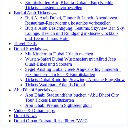
Eintrittskarten Burj Khalifa Dubai – Burj Khalifa
Tickets – kostenlos vorbestellen
Burj al Arab Tickets
Burj Al Arab Dubai, Dinner & Lunch, Abendessen,
Restaurant-Reservierung kostenlos vorbestellen
Burj al Arab Besichtigung, Teatime, Skyview Bar, Sky-
Lounge, Besuch und Rundgang inklusive Cocktails
und Tee im Luxus-Hotel
Travel Deals
Dubai Specials
Mit Kindern in Dubai Urlaub machen
Wüsten-Safari Dubai Wüstensafari mit Allrad Jeep
Quad-Bikes und Scootern
Segel-Ausflug Dubai Creek Angelausflug Jumeirah –
jetzt buchen – Tickets & Eintrittskarten
Tickets Dubai Rundflug Seawings Airplane Flug Show
Tickets Waterpark Atlantis Dubai
Abu Dhabi Specials
Abu Dhabi Stadtrundfahrt buchen / Abu Dhabi City
Tour Tickets Eintrittskarten
Abu Dhabi Premium Sightseeingtour
Videos & Dubai-Tipps
Dubai News
Dubai Oman Emirate Reiseführer (VAE)