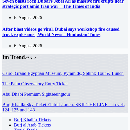
Seven blasts rock Dubai’s Jebel Ali as massive fire erupts near
strategic port amid Iran war – The Times of India
6. August 2026
After blast videos go viral, Dubai says workshop fire caused
truck explosions | World News – Hindustan Times
6. August 2026
Im Trend
Cairo: Grand Egyptian Museum, Pyramids, Sphinx Tour & Lunch
The Palm Observatory Entry Ticket
Abu Dhabi Premium Sightseeingtour
Burj Khalifa Sky Ticket Eintrittskarten- SKIP THE LINE – Levels
124, 125 und 148
Burj Khalifa Tickets
Burj al Arab Tickets