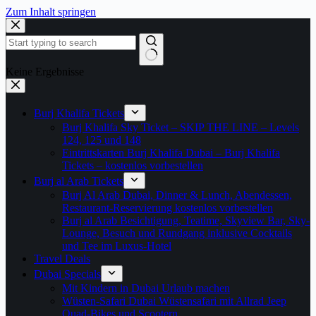
Zum Inhalt springen
Keine Ergebnisse
Burj Khalifa Tickets
Burj Khalifa Sky Ticket – SKIP THE LINE – Levels
124, 125 und 148
Eintrittskarten Burj Khalifa Dubai – Burj Khalifa
Tickets – kostenlos vorbestellen
Burj al Arab Tickets
Burj Al Arab Dubai, Dinner & Lunch, Abendessen,
Restaurant-Reservierung kostenlos vorbestellen
Burj al Arab Besichtigung, Teatime, Skyview Bar, Sky-
Lounge, Besuch und Rundgang inklusive Cocktails
und Tee im Luxus-Hotel
Travel Deals
Dubai Specials
Mit Kindern in Dubai Urlaub machen
Wüsten-Safari Dubai Wüstensafari mit Allrad Jeep
Quad-Bikes und Scootern