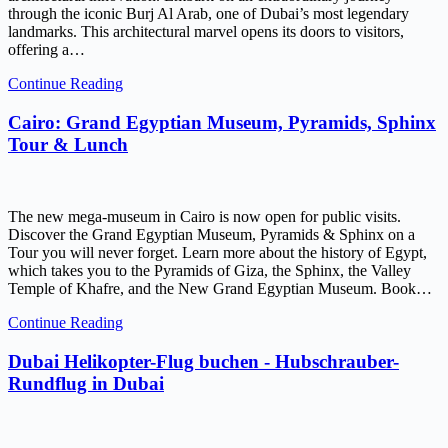
through the iconic Burj Al Arab, one of Dubai’s most legendary
landmarks. This architectural marvel opens its doors to visitors,
offering a…
Continue Reading
Cairo: Grand Egyptian Museum, Pyramids, Sphinx
Tour & Lunch
The new mega-museum in Cairo is now open for public visits.
Discover the Grand Egyptian Museum, Pyramids & Sphinx on a
Tour you will never forget. Learn more about the history of Egypt,
which takes you to the Pyramids of Giza, the Sphinx, the Valley
Temple of Khafre, and the New Grand Egyptian Museum. Book…
Continue Reading
Dubai Helikopter-Flug buchen - Hubschrauber-
Rundflug in Dubai