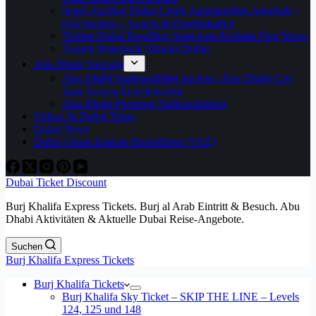
Segel-Ausflug Dubai Creek Angelausflug Jumeirah –
jetzt buchen – Tickets & Eintrittskarten
Tickets Dubai Rundflug Seawings Airplane Flug Show
Tickets Waterpark Atlantis Dubai
Abu Dhabi Specials
Abu Dhabi Stadtrundfahrt buchen / Abu Dhabi City
Tour Tickets Eintrittskarten
Abu Dhabi Premium Sightseeingtour
Videos & Dubai-Tipps
Dubai News
Dubai Oman Emirate Reiseführer (VAE)
Dubai Ticket Discount
Burj Khalifa Express Tickets. Burj al Arab Eintritt & Besuch. Abu
Dhabi Aktivitäten & Aktuelle Dubai Reise-Angebote.
Suchen
Burj Khalifa Express Tickets
Burj Khalifa Tickets
Burj Khalifa Sky Ticket – SKIP THE LINE – Levels
124, 125 und 148