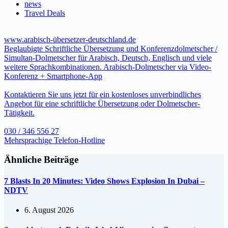
news
Travel Deals
www.arabisch-übersetzer-deutschland.de
Beglaubigte Schriftliche Übersetzung und Konferenzdolmetscher /
Simultan-Dolmetscher für Arabisch, Deutsch, Englisch und viele
weitere Sprachkombinationen. Arabisch-Dolmetscher via Video-
Konferenz + Smartphone-App
Kontaktieren Sie uns jetzt für ein kostenloses unverbindliches
Angebot für eine schriftliche Übersetzung oder Dolmetscher-
Tätigkeit.
030 / 346 556 27
Mehrsprachige Telefon-Hotline
Ähnliche Beiträge
7 Blasts In 20 Minutes: Video Shows Explosion In Dubai –
NDTV
6. August 2026