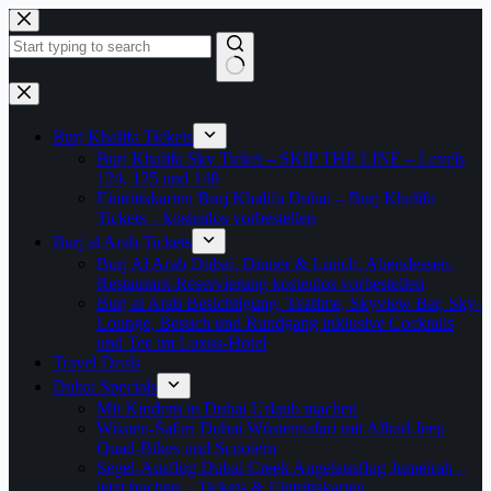
Zum
Inhalt
springen
Keine
Ergebnisse
Burj Khalifa Tickets
Burj Khalifa Sky Ticket – SKIP THE LINE – Levels
124, 125 und 148
Eintrittskarten Burj Khalifa Dubai – Burj Khalifa
Tickets – kostenlos vorbestellen
Burj al Arab Tickets
Burj Al Arab Dubai, Dinner & Lunch, Abendessen,
Restaurant-Reservierung kostenlos vorbestellen
Burj al Arab Besichtigung, Teatime, Skyview Bar, Sky-
Lounge, Besuch und Rundgang inklusive Cocktails
und Tee im Luxus-Hotel
Travel Deals
Dubai Specials
Mit Kindern in Dubai Urlaub machen
Wüsten-Safari Dubai Wüstensafari mit Allrad Jeep
Quad-Bikes und Scootern
Segel-Ausflug Dubai Creek Angelausflug Jumeirah –
jetzt buchen – Tickets & Eintrittskarten