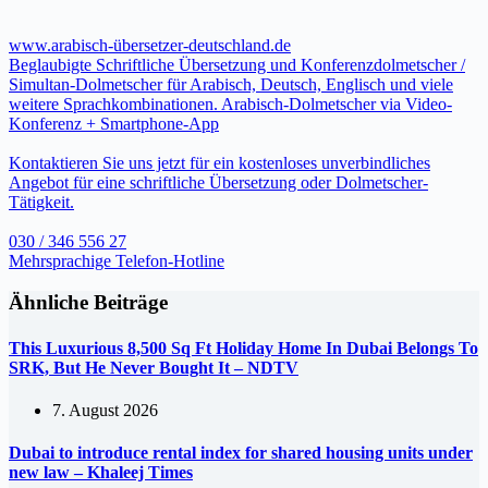
www.arabisch-übersetzer-deutschland.de
Beglaubigte Schriftliche Übersetzung und Konferenzdolmetscher /
Simultan-Dolmetscher für Arabisch, Deutsch, Englisch und viele
weitere Sprachkombinationen. Arabisch-Dolmetscher via Video-
Konferenz + Smartphone-App
Kontaktieren Sie uns jetzt für ein kostenloses unverbindliches
Angebot für eine schriftliche Übersetzung oder Dolmetscher-
Tätigkeit.
030 / 346 556 27
Mehrsprachige Telefon-Hotline
Ähnliche Beiträge
This Luxurious 8,500 Sq Ft Holiday Home In Dubai Belongs To
SRK, But He Never Bought It – NDTV
7. August 2026
Dubai to introduce rental index for shared housing units under
new law – Khaleej Times