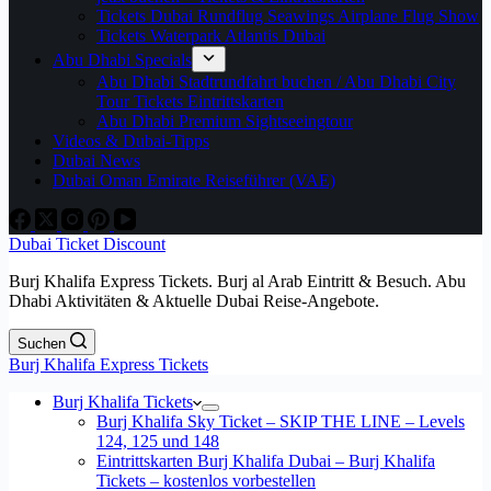
Tickets Dubai Rundflug Seawings Airplane Flug Show
Tickets Waterpark Atlantis Dubai
Abu Dhabi Specials
Abu Dhabi Stadtrundfahrt buchen / Abu Dhabi City
Tour Tickets Eintrittskarten
Abu Dhabi Premium Sightseeingtour
Videos & Dubai-Tipps
Dubai News
Dubai Oman Emirate Reiseführer (VAE)
Dubai Ticket Discount
Burj Khalifa Express Tickets. Burj al Arab Eintritt & Besuch. Abu
Dhabi Aktivitäten & Aktuelle Dubai Reise-Angebote.
Suchen
Burj Khalifa Express Tickets
Burj Khalifa Tickets
Burj Khalifa Sky Ticket – SKIP THE LINE – Levels
124, 125 und 148
Eintrittskarten Burj Khalifa Dubai – Burj Khalifa
Tickets – kostenlos vorbestellen