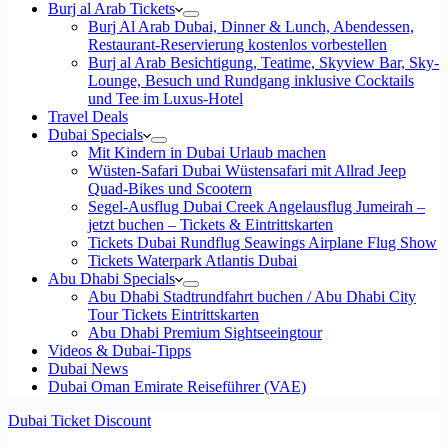
Burj al Arab Tickets
Burj Al Arab Dubai, Dinner & Lunch, Abendessen,
Restaurant-Reservierung kostenlos vorbestellen
Burj al Arab Besichtigung, Teatime, Skyview Bar, Sky-
Lounge, Besuch und Rundgang inklusive Cocktails
und Tee im Luxus-Hotel
Travel Deals
Dubai Specials
Mit Kindern in Dubai Urlaub machen
Wüsten-Safari Dubai Wüstensafari mit Allrad Jeep
Quad-Bikes und Scootern
Segel-Ausflug Dubai Creek Angelausflug Jumeirah –
jetzt buchen – Tickets & Eintrittskarten
Tickets Dubai Rundflug Seawings Airplane Flug Show
Tickets Waterpark Atlantis Dubai
Abu Dhabi Specials
Abu Dhabi Stadtrundfahrt buchen / Abu Dhabi City
Tour Tickets Eintrittskarten
Abu Dhabi Premium Sightseeingtour
Videos & Dubai-Tipps
Dubai News
Dubai Oman Emirate Reiseführer (VAE)
Dubai Ticket Discount