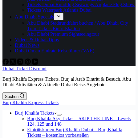
Tickets Dubai Rundflug Seawings Airplane Flug Show
Tickets Waterpark Atlantis Dubai
Abu Dhabi Specials
Abu Dhabi Stadtrundfahrt buchen / Abu Dhabi City
Tour Tickets Eintrittskarten
Abu Dhabi Premium Sightseeingtour
Videos & Dubai-Tipps
Dubai News
Dubai Oman Emirate Reiseführer (VAE)
Dubai Ticket Discount
Burj Khalifa Express Tickets. Burj al Arab Eintritt & Besuch. Abu
Dhabi Aktivitäten & Aktuelle Dubai Reise-Angebote.
Suchen
Burj Khalifa Express Tickets
Burj Khalifa Tickets
Burj Khalifa Sky Ticket – SKIP THE LINE – Levels
124, 125 und 148
Eintrittskarten Burj Khalifa Dubai – Burj Khalifa
Tickets – kostenlos vorbestellen