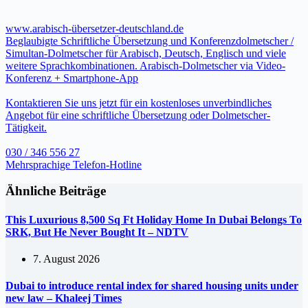
www.arabisch-übersetzer-deutschland.de
Beglaubigte Schriftliche Übersetzung und Konferenzdolmetscher /
Simultan-Dolmetscher für Arabisch, Deutsch, Englisch und viele
weitere Sprachkombinationen. Arabisch-Dolmetscher via Video-
Konferenz + Smartphone-App
Kontaktieren Sie uns jetzt für ein kostenloses unverbindliches
Angebot für eine schriftliche Übersetzung oder Dolmetscher-
Tätigkeit.
030 / 346 556 27
Mehrsprachige Telefon-Hotline
Ähnliche Beiträge
This Luxurious 8,500 Sq Ft Holiday Home In Dubai Belongs To
SRK, But He Never Bought It – NDTV
7. August 2026
Dubai to introduce rental index for shared housing units under
new law – Khaleej Times