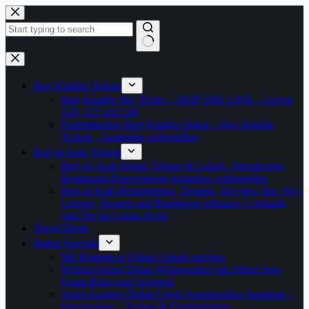
Zum
Inhalt
springen
Keine
Ergebnisse
Burj Khalifa Tickets
Burj Khalifa Sky Ticket – SKIP THE LINE – Levels
124, 125 und 148
Eintrittskarten Burj Khalifa Dubai – Burj Khalifa
Tickets – kostenlos vorbestellen
Burj al Arab Tickets
Burj Al Arab Dubai, Dinner & Lunch, Abendessen,
Restaurant-Reservierung kostenlos vorbestellen
Burj al Arab Besichtigung, Teatime, Skyview Bar, Sky-
Lounge, Besuch und Rundgang inklusive Cocktails
und Tee im Luxus-Hotel
Travel Deals
Dubai Specials
Mit Kindern in Dubai Urlaub machen
Wüsten-Safari Dubai Wüstensafari mit Allrad Jeep
Quad-Bikes und Scootern
Segel-Ausflug Dubai Creek Angelausflug Jumeirah –
jetzt buchen – Tickets & Eintrittskarten