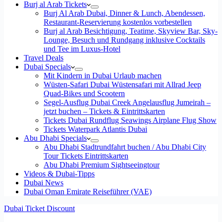
Burj al Arab Tickets
Burj Al Arab Dubai, Dinner & Lunch, Abendessen,
Restaurant-Reservierung kostenlos vorbestellen
Burj al Arab Besichtigung, Teatime, Skyview Bar, Sky-
Lounge, Besuch und Rundgang inklusive Cocktails
und Tee im Luxus-Hotel
Travel Deals
Dubai Specials
Mit Kindern in Dubai Urlaub machen
Wüsten-Safari Dubai Wüstensafari mit Allrad Jeep
Quad-Bikes und Scootern
Segel-Ausflug Dubai Creek Angelausflug Jumeirah –
jetzt buchen – Tickets & Eintrittskarten
Tickets Dubai Rundflug Seawings Airplane Flug Show
Tickets Waterpark Atlantis Dubai
Abu Dhabi Specials
Abu Dhabi Stadtrundfahrt buchen / Abu Dhabi City
Tour Tickets Eintrittskarten
Abu Dhabi Premium Sightseeingtour
Videos & Dubai-Tipps
Dubai News
Dubai Oman Emirate Reiseführer (VAE)
Dubai Ticket Discount