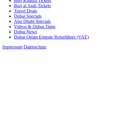
Burj Khalifa Tickets
Burj al Arab Tickets
Travel Deals
Dubai Specials
Abu Dhabi Specials
Videos & Dubai-Tipps
Dubai News
Dubai Oman Emirate Reiseführer (VAE)
Impressum
Datenschutz