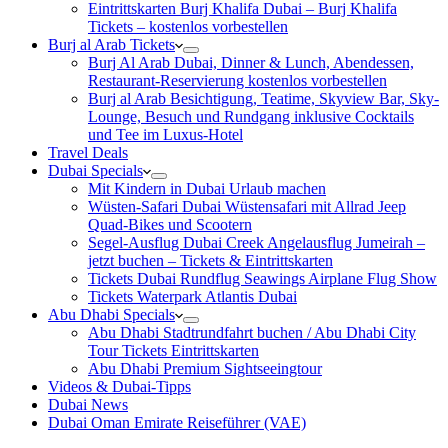
Eintrittskarten Burj Khalifa Dubai – Burj Khalifa
Tickets – kostenlos vorbestellen
Burj al Arab Tickets
Burj Al Arab Dubai, Dinner & Lunch, Abendessen,
Restaurant-Reservierung kostenlos vorbestellen
Burj al Arab Besichtigung, Teatime, Skyview Bar, Sky-
Lounge, Besuch und Rundgang inklusive Cocktails
und Tee im Luxus-Hotel
Travel Deals
Dubai Specials
Mit Kindern in Dubai Urlaub machen
Wüsten-Safari Dubai Wüstensafari mit Allrad Jeep
Quad-Bikes und Scootern
Segel-Ausflug Dubai Creek Angelausflug Jumeirah –
jetzt buchen – Tickets & Eintrittskarten
Tickets Dubai Rundflug Seawings Airplane Flug Show
Tickets Waterpark Atlantis Dubai
Abu Dhabi Specials
Abu Dhabi Stadtrundfahrt buchen / Abu Dhabi City
Tour Tickets Eintrittskarten
Abu Dhabi Premium Sightseeingtour
Videos & Dubai-Tipps
Dubai News
Dubai Oman Emirate Reiseführer (VAE)