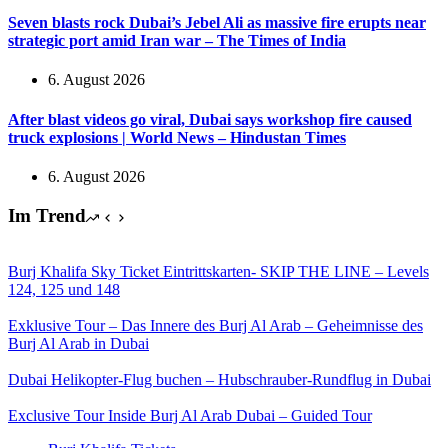
Seven blasts rock Dubai’s Jebel Ali as massive fire erupts near
strategic port amid Iran war – The Times of India
6. August 2026
After blast videos go viral, Dubai says workshop fire caused
truck explosions | World News – Hindustan Times
6. August 2026
Im Trend
Burj Khalifa Sky Ticket Eintrittskarten- SKIP THE LINE – Levels
124, 125 und 148
Exklusive Tour – Das Innere des Burj Al Arab – Geheimnisse des
Burj Al Arab in Dubai
Dubai Helikopter-Flug buchen – Hubschrauber-Rundflug in Dubai
Exclusive Tour Inside Burj Al Arab Dubai – Guided Tour