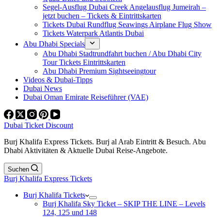
Segel-Ausflug Dubai Creek Angelausflug Jumeirah –
jetzt buchen – Tickets & Eintrittskarten
Tickets Dubai Rundflug Seawings Airplane Flug Show
Tickets Waterpark Atlantis Dubai
Abu Dhabi Specials
Abu Dhabi Stadtrundfahrt buchen / Abu Dhabi City
Tour Tickets Eintrittskarten
Abu Dhabi Premium Sightseeingtour
Videos & Dubai-Tipps
Dubai News
Dubai Oman Emirate Reiseführer (VAE)
Dubai Ticket Discount
Burj Khalifa Express Tickets. Burj al Arab Eintritt & Besuch. Abu
Dhabi Aktivitäten & Aktuelle Dubai Reise-Angebote.
Suchen
Burj Khalifa Express Tickets
Burj Khalifa Tickets
Burj Khalifa Sky Ticket – SKIP THE LINE – Levels
124, 125 und 148