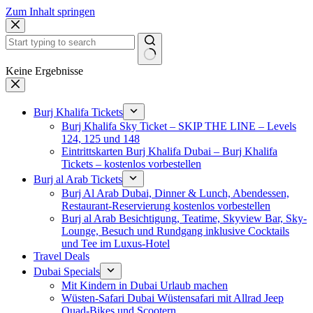
Zum Inhalt springen
Keine Ergebnisse
Burj Khalifa Tickets
Burj Khalifa Sky Ticket – SKIP THE LINE – Levels
124, 125 und 148
Eintrittskarten Burj Khalifa Dubai – Burj Khalifa
Tickets – kostenlos vorbestellen
Burj al Arab Tickets
Burj Al Arab Dubai, Dinner & Lunch, Abendessen,
Restaurant-Reservierung kostenlos vorbestellen
Burj al Arab Besichtigung, Teatime, Skyview Bar, Sky-
Lounge, Besuch und Rundgang inklusive Cocktails
und Tee im Luxus-Hotel
Travel Deals
Dubai Specials
Mit Kindern in Dubai Urlaub machen
Wüsten-Safari Dubai Wüstensafari mit Allrad Jeep
Quad-Bikes und Scootern