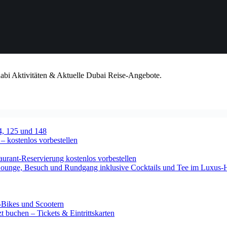
habi Aktivitäten & Aktuelle Dubai Reise-Angebote.
4, 125 und 148
 – kostenlos vorbestellen
urant-Reservierung kostenlos vorbestellen
-Lounge, Besuch und Rundgang inklusive Cocktails und Tee im Luxus-
-Bikes und Scootern
 buchen – Tickets & Eintrittskarten