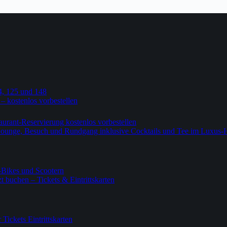
4, 125 und 148
 – kostenlos vorbestellen
urant-Reservierung kostenlos vorbestellen
-Lounge, Besuch und Rundgang inklusive Cocktails und Tee im Luxus-
-Bikes und Scootern
 buchen – Tickets & Eintrittskarten
ickets Eintrittskarten