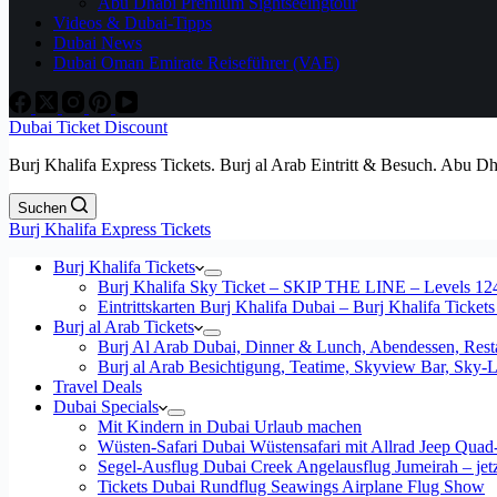
Abu Dhabi Premium Sightseeingtour
Videos & Dubai-Tipps
Dubai News
Dubai Oman Emirate Reiseführer (VAE)
Dubai Ticket Discount
Burj Khalifa Express Tickets. Burj al Arab Eintritt & Besuch. Abu D
Suchen
Burj Khalifa Express Tickets
Burj Khalifa Tickets
Burj Khalifa Sky Ticket – SKIP THE LINE – Levels 12
Eintrittskarten Burj Khalifa Dubai – Burj Khalifa Tickets
Burj al Arab Tickets
Burj Al Arab Dubai, Dinner & Lunch, Abendessen, Resta
Burj al Arab Besichtigung, Teatime, Skyview Bar, Sky
Travel Deals
Dubai Specials
Mit Kindern in Dubai Urlaub machen
Wüsten-Safari Dubai Wüstensafari mit Allrad Jeep Quad
Segel-Ausflug Dubai Creek Angelausflug Jumeirah – jetzt
Tickets Dubai Rundflug Seawings Airplane Flug Show