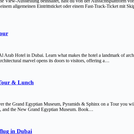
The View-Ausstellung beinhaltet, hast du von der Aussichtsplattform v
em allgemeinen Eintrittsticket oder einem Fast-Track-Ticket mit Skip-
Tour
Al Arab Hotel in Dubai. Learn what makes the hotel a landmark of arch
chitectural marvel opens its doors to visitors, offering a…
 Tour & Lunch
er the Grand Egyptian Museum, Pyramids & Sphinx on a Tour you will 
afre, and the New Grand Egyptian Museum. Book…
lug in Dubai