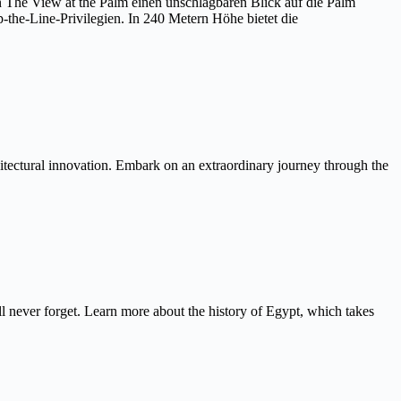
on The View at the Palm einen unschlagbaren Blick auf die Palm
the-Line-Privilegien. In 240 Metern Höhe bietet die
itectural innovation. Embark on an extraordinary journey through the
never forget. Learn more about the history of Egypt, which takes