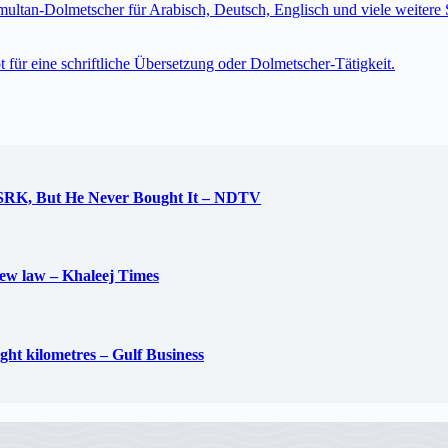
imultan-Dolmetscher für Arabisch, Deutsch, Englisch und viele weite
t für eine schriftliche Übersetzung oder Dolmetscher-Tätigkeit.
 SRK, But He Never Bought It – NDTV
new law – Khaleej Times
ight kilometres – Gulf Business