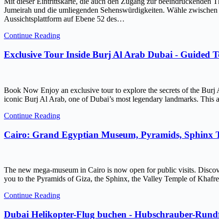
Mit dieser Eintrittskarte, die auch den Zugang zur beeindruckenden 
Jumeirah und die umliegenden Sehenswürdigkeiten. Wähle zwischen ein
Aussichtsplattform auf Ebene 52 des…
Continue Reading
Exclusive Tour Inside Burj Al Arab Dubai - Guided 
Book Now Enjoy an exclusive tour to explore the secrets of the Burj 
iconic Burj Al Arab, one of Dubai’s most legendary landmarks. This ar
Continue Reading
Cairo: Grand Egyptian Museum, Pyramids, Sphinx
The new mega-museum in Cairo is now open for public visits. Discov
you to the Pyramids of Giza, the Sphinx, the Valley Temple of Kh
Continue Reading
Dubai Helikopter-Flug buchen - Hubschrauber-Rundf