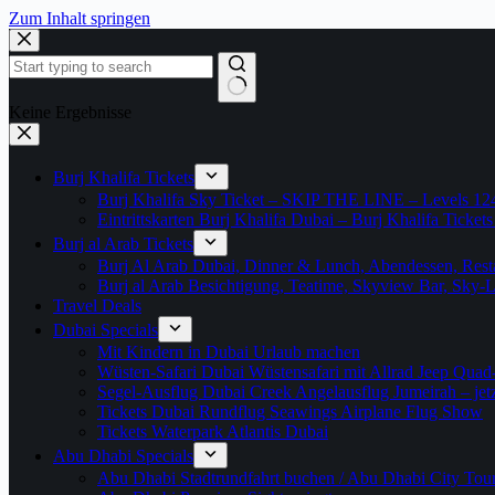
Zum Inhalt springen
Keine Ergebnisse
Burj Khalifa Tickets
Burj Khalifa Sky Ticket – SKIP THE LINE – Levels 12
Eintrittskarten Burj Khalifa Dubai – Burj Khalifa Tickets
Burj al Arab Tickets
Burj Al Arab Dubai, Dinner & Lunch, Abendessen, Resta
Burj al Arab Besichtigung, Teatime, Skyview Bar, Sky
Travel Deals
Dubai Specials
Mit Kindern in Dubai Urlaub machen
Wüsten-Safari Dubai Wüstensafari mit Allrad Jeep Quad
Segel-Ausflug Dubai Creek Angelausflug Jumeirah – jetzt
Tickets Dubai Rundflug Seawings Airplane Flug Show
Tickets Waterpark Atlantis Dubai
Abu Dhabi Specials
Abu Dhabi Stadtrundfahrt buchen / Abu Dhabi City Tour T