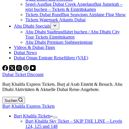
Segel-Ausflug Dubai Creek Angelausflug Jumeirah –
jetzt buchen – Tickets & Eintrittskarten
Tickets Dubai Rundflug Seawings Airplane Flug Show
Tickets Waterpark Atlantis Dubai
Abu Dhabi Specials
Abu Dhabi Stadtrundfahrt buchen / Abu Dhabi City
Tour Tickets Eintrittskarten
Abu Dhabi Premium Sightseeingtour
Videos & Dubai-Tipps
Dubai News
Dubai Oman Emirate Reiseführer (VAE)
Dubai Ticket Discount
Burj Khalifa Express Tickets. Burj al Arab Eintritt & Besuch. Abu
Dhabi Aktivitäten & Aktuelle Dubai Reise-Angebote.
Suchen
Burj Khalifa Express Tickets
Burj Khalifa Tickets
Burj Khalifa Sky Ticket – SKIP THE LINE – Levels
124, 125 und 148