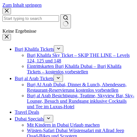
Zum Inhalt springen
Keine Ergebnisse
Burj Khalifa Tickets
Burj Khalifa Sky Ticket – SKIP THE LINE – Levels
124, 125 und 148
Eintrittskarten Burj Khalifa Dubai – Burj Khalifa
Tickets – kostenlos vorbestellen
Burj al Arab Tickets
Burj Al Arab Dubai, Dinner & Lunch, Abendessen,
Restaurant-Reservierung kostenlos vorbestellen
Burj al Arab Besichtigung, Teatime, Skyview Bar, Sky-
Lounge, Besuch und Rundgang inklusive Cocktails
und Tee im Luxus-Hotel
Travel Deals
Dubai Specials
Mit Kindern in Dubai Urlaub machen
Wüsten-Safari Dubai Wüstensafari mit Allrad Jeep
Quad-Bikes und Scootern