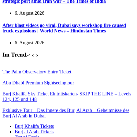
strategic port amid Iran war – The Times of India
6. August 2026
After blast videos go viral, Dubai says workshop fire caused
truck explosions | World News – Hindustan Times
6. August 2026
Im Trend
The Palm Observatory Entry Ticket
Abu Dhabi Premium Sightseeingtour
Burj Khalifa Sky Ticket Eintrittskarten- SKIP THE LINE – Levels
124, 125 und 148
Exklusive Tour – Das Innere des Burj Al Arab – Geheimnisse des
Burj Al Arab in Dubai
Burj Khalifa Tickets
Burj al Arab Tickets