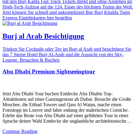
mit den Burj Kalifa Fast Track Tickets direkt und ohne Anstehen im
High-Tech-Aufzug auf die 124. Etage des höchsten Turms der Welt.
Jetzt können Sie schnell und unkompliziert Ihre Burj Khalifa Turm
Express Eintrittskarten hier bestellen
Burj al Arab Besichtigung
Trinken Sie Cocktails oder Tee im Burj al Arab und besichtigen Sie
das 7 Sterne Hotel Burj Al-Arab und die Aussicht von der Sky-
Lounge. Besuchen & Buchen
Abu Dhabi Premium Sightseeingtour
Jetzt Abu Dhabi Tour buchen Entdecke Abu Dhabis Top-
Attraktionen auf einer Ganztagestour ab Dubai. Besuche die Große
Moschee, die Etihad Towers und Qasr Al Watan, mache einen
Fotostopp im Louvre und fahre entlang der malerischen Corniche.
Erlebe das Beste von Abu Dhabi auf einer geführten Tour in einer
Sprache deiner Wahl Entdecke die unglaubliche architektonische…
Continue Reading