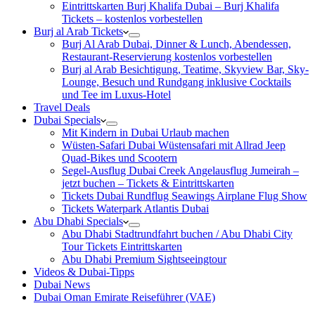
Eintrittskarten Burj Khalifa Dubai – Burj Khalifa
Tickets – kostenlos vorbestellen
Burj al Arab Tickets
Burj Al Arab Dubai, Dinner & Lunch, Abendessen,
Restaurant-Reservierung kostenlos vorbestellen
Burj al Arab Besichtigung, Teatime, Skyview Bar, Sky-
Lounge, Besuch und Rundgang inklusive Cocktails
und Tee im Luxus-Hotel
Travel Deals
Dubai Specials
Mit Kindern in Dubai Urlaub machen
Wüsten-Safari Dubai Wüstensafari mit Allrad Jeep
Quad-Bikes und Scootern
Segel-Ausflug Dubai Creek Angelausflug Jumeirah –
jetzt buchen – Tickets & Eintrittskarten
Tickets Dubai Rundflug Seawings Airplane Flug Show
Tickets Waterpark Atlantis Dubai
Abu Dhabi Specials
Abu Dhabi Stadtrundfahrt buchen / Abu Dhabi City
Tour Tickets Eintrittskarten
Abu Dhabi Premium Sightseeingtour
Videos & Dubai-Tipps
Dubai News
Dubai Oman Emirate Reiseführer (VAE)