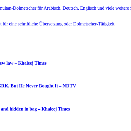
imultan-Dolmetscher für Arabisch, Deutsch, Englisch und viele weite
t für eine schriftliche Übersetzung oder Dolmetscher-Tätigkeit.
new law – Khaleej Times
 SRK, But He Never Bought It – NDTV
d and hidden in bag – Khaleej Times