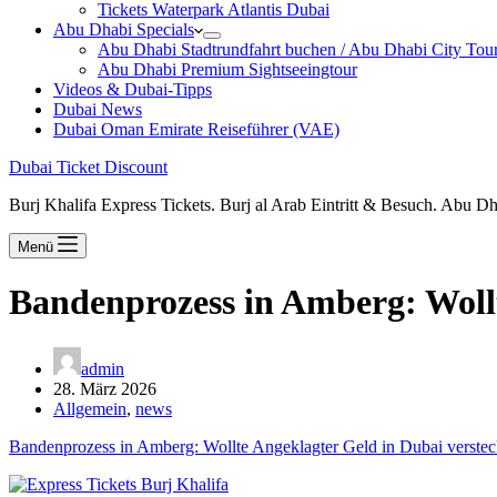
Tickets Waterpark Atlantis Dubai
Abu Dhabi Specials
Abu Dhabi Stadtrundfahrt buchen / Abu Dhabi City Tour T
Abu Dhabi Premium Sightseeingtour
Videos & Dubai-Tipps
Dubai News
Dubai Oman Emirate Reiseführer (VAE)
Dubai Ticket Discount
Burj Khalifa Express Tickets. Burj al Arab Eintritt & Besuch. Abu D
Menü
Bandenprozess in Amberg: Wollt
admin
28. März 2026
Allgemein
,
news
Bandenprozess in Amberg: Wollte Angeklagter Geld in Dubai verste