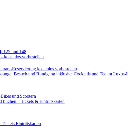
4, 125 und 148
 – kostenlos vorbestellen
urant-Reservierung kostenlos vorbestellen
-Lounge, Besuch und Rundgang inklusive Cocktails und Tee im Luxus-
-Bikes und Scootern
 buchen – Tickets & Eintrittskarten
ickets Eintrittskarten