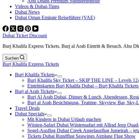
Abu Dhabi Premium Sightseeingtour
Videos & Dubai-Tipps
Dubai News
Dubai Oman Emirate Reiseführer (VAE)
Dubai Ticket Discount
Burj Khalifa Express Tickets. Burj al Arab Eintritt & Besuch. Abu D
Suchen
Burj Khalifa Express Tickets
Burj Khalifa Tickets
Burj Khalifa Sky Ticket – SKIP THE LINE – Levels 12
Eintrittskarten Burj Khalifa Dubai – Burj Khalifa Tickets
Burj al Arab Tickets
Burj Al Arab Dubai, Dinner & Lunch, Abendessen, Resta
Burj al Arab Besichtigung, Teatime, Skyview Bar, Sky
Travel Deals
Dubai Specials
Mit Kindern in Dubai Urlaub machen
Wüsten-Safari Dubai Wüstensafari mit Allrad Jeep Quad
Segel-Ausflug Dubai Creek Angelausflug Jumeirah – jetzt
Tickets Dubai Rundflug Seawings Airplane Flug Show