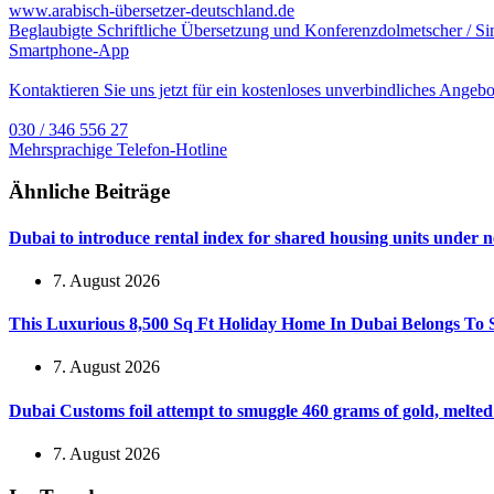
www.arabisch-übersetzer-deutschland.de
Beglaubigte Schriftliche Übersetzung und Konferenzdolmetscher / S
Smartphone-App
Kontaktieren Sie uns jetzt für ein kostenloses unverbindliches Angebo
030 / 346 556 27
Mehrsprachige Telefon-Hotline
Ähnliche Beiträge
Dubai to introduce rental index for shared housing units under 
7. August 2026
This Luxurious 8,500 Sq Ft Holiday Home In Dubai Belongs To
7. August 2026
Dubai Customs foil attempt to smuggle 460 grams of gold, melte
7. August 2026