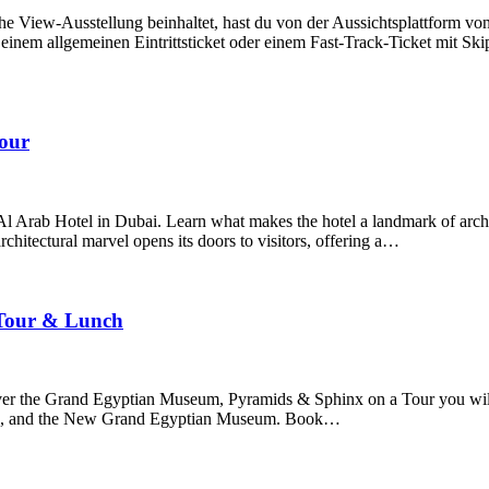
The View-Ausstellung beinhaltet, hast du von der Aussichtsplattform v
em allgemeinen Eintrittsticket oder einem Fast-Track-Ticket mit Skip-
Tour
Al Arab Hotel in Dubai. Learn what makes the hotel a landmark of arch
chitectural marvel opens its doors to visitors, offering a…
 Tour & Lunch
er the Grand Egyptian Museum, Pyramids & Sphinx on a Tour you will 
afre, and the New Grand Egyptian Museum. Book…