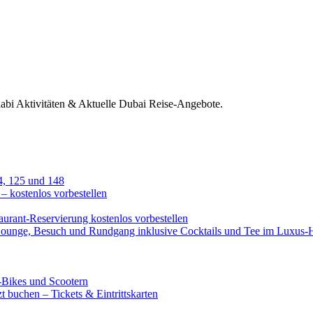
habi Aktivitäten & Aktuelle Dubai Reise-Angebote.
4, 125 und 148
 – kostenlos vorbestellen
urant-Reservierung kostenlos vorbestellen
-Lounge, Besuch und Rundgang inklusive Cocktails und Tee im Luxus-
-Bikes und Scootern
 buchen – Tickets & Eintrittskarten