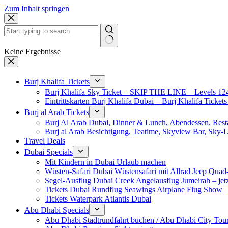
Zum Inhalt springen
Keine Ergebnisse
Burj Khalifa Tickets
Burj Khalifa Sky Ticket – SKIP THE LINE – Levels 12
Eintrittskarten Burj Khalifa Dubai – Burj Khalifa Tickets
Burj al Arab Tickets
Burj Al Arab Dubai, Dinner & Lunch, Abendessen, Resta
Burj al Arab Besichtigung, Teatime, Skyview Bar, Sky
Travel Deals
Dubai Specials
Mit Kindern in Dubai Urlaub machen
Wüsten-Safari Dubai Wüstensafari mit Allrad Jeep Quad
Segel-Ausflug Dubai Creek Angelausflug Jumeirah – jetzt
Tickets Dubai Rundflug Seawings Airplane Flug Show
Tickets Waterpark Atlantis Dubai
Abu Dhabi Specials
Abu Dhabi Stadtrundfahrt buchen / Abu Dhabi City Tour T