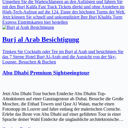
Umgehen Sie die Warteschlangen an den Aufzügen und fahren Sie
mit den Burj Kalifa Fast Track Tickets direkt und ohne Anstehen im
High-Tech-Aufzug auf die 124. Etage des höchsten Turms der Welt.
Jetzt können Sie schnell und unkompliziert Ihre Burj Khalifa Turm
Express Eintrittskarten hier bestellen
Burj al Arab Besichtigung
Trinken Sie Cocktails oder Tee im Burj al Arab und besichtigen Sie
das 7 Sterne Hotel Burj Al-Arab und die Aussicht von der Sky-
Lounge. Besuchen & Buchen
Abu Dhabi Premium Sightseeingtour
Jetzt Abu Dhabi Tour buchen Entdecke Abu Dhabis Top-
Attraktionen auf einer Ganztagestour ab Dubai. Besuche die Große
Moschee, die Etihad Towers und Qasr Al Watan, mache einen
Fotostopp im Louvre und fahre entlang der malerischen Corniche.
Erlebe das Beste von Abu Dhabi auf einer geführten Tour in einer
Sprache deiner Wahl Entdecke die unglaubliche architektonische…