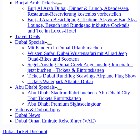
Burj al Arab Tickets
Burj Al Arab Dubai, Dinner & Lunch, Abendessen,
Restaurant-Reservierung kostenlos vorbestellen
Burj al Arab Besichtigung, Teatime, Skyview Bar, Sky-
Lounge, Besuch und Rundgang inklusive Cocktails
und Tee im Luxus-Hotel
Travel Deals
Dubai Specials
Mit Kindern in Dubai Urlaub machen
Wüsten-Safari Dubai Wüstensafari mit Allrad Jeep
Quad-Bikes und Scootern
Segel-Ausflug Dubai Creek Angelausflug Jumeirah –
jetzt buchen – Tickets & Eintrittskarten
Tickets Dubai Rundflug Seawings Airplane Flug Show
Tickets Waterpark Atlantis Dubai
Abu Dhabi Specials
Abu Dhabi Stadtrundfahrt buchen / Abu Dhabi City
Tour Tickets Eintrittskarten
Abu Dhabi Premium Sightseeingtour
Videos & Dubai-Tipps
Dubai News
Dubai Oman Emirate Reiseführer (VAE)
Dubai Ticket Discount