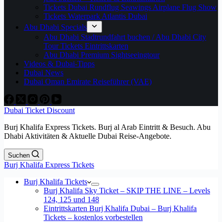
Tickets Dubai Rundflug Seawings Airplane Flug Show
Tickets Waterpark Atlantis Dubai
Abu Dhabi Specials
Abu Dhabi Stadtrundfahrt buchen / Abu Dhabi City
Tour Tickets Eintrittskarten
Abu Dhabi Premium Sightseeingtour
Videos & Dubai-Tipps
Dubai News
Dubai Oman Emirate Reiseführer (VAE)
Dubai Ticket Discount
Burj Khalifa Express Tickets. Burj al Arab Eintritt & Besuch. Abu
Dhabi Aktivitäten & Aktuelle Dubai Reise-Angebote.
Suchen
Burj Khalifa Express Tickets
Burj Khalifa Tickets
Burj Khalifa Sky Ticket – SKIP THE LINE – Levels
124, 125 und 148
Eintrittskarten Burj Khalifa Dubai – Burj Khalifa
Tickets – kostenlos vorbestellen