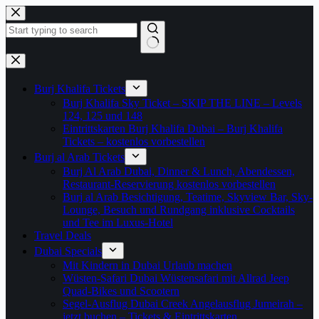
Zum
Inhalt
springen
Keine
Ergebnisse
Burj Khalifa Tickets
Burj Khalifa Sky Ticket – SKIP THE LINE – Levels
124, 125 und 148
Eintrittskarten Burj Khalifa Dubai – Burj Khalifa
Tickets – kostenlos vorbestellen
Burj al Arab Tickets
Burj Al Arab Dubai, Dinner & Lunch, Abendessen,
Restaurant-Reservierung kostenlos vorbestellen
Burj al Arab Besichtigung, Teatime, Skyview Bar, Sky-
Lounge, Besuch und Rundgang inklusive Cocktails
und Tee im Luxus-Hotel
Travel Deals
Dubai Specials
Mit Kindern in Dubai Urlaub machen
Wüsten-Safari Dubai Wüstensafari mit Allrad Jeep
Quad-Bikes und Scootern
Segel-Ausflug Dubai Creek Angelausflug Jumeirah –
jetzt buchen – Tickets & Eintrittskarten