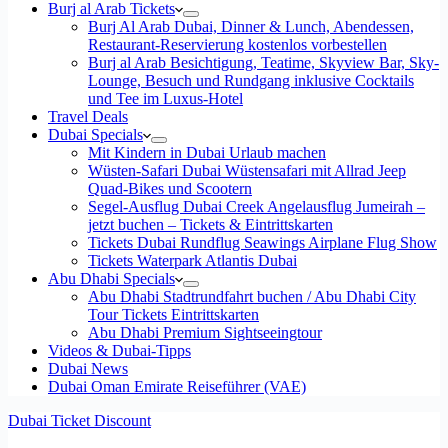
Burj al Arab Tickets
Burj Al Arab Dubai, Dinner & Lunch, Abendessen,
Restaurant-Reservierung kostenlos vorbestellen
Burj al Arab Besichtigung, Teatime, Skyview Bar, Sky-
Lounge, Besuch und Rundgang inklusive Cocktails
und Tee im Luxus-Hotel
Travel Deals
Dubai Specials
Mit Kindern in Dubai Urlaub machen
Wüsten-Safari Dubai Wüstensafari mit Allrad Jeep
Quad-Bikes und Scootern
Segel-Ausflug Dubai Creek Angelausflug Jumeirah –
jetzt buchen – Tickets & Eintrittskarten
Tickets Dubai Rundflug Seawings Airplane Flug Show
Tickets Waterpark Atlantis Dubai
Abu Dhabi Specials
Abu Dhabi Stadtrundfahrt buchen / Abu Dhabi City
Tour Tickets Eintrittskarten
Abu Dhabi Premium Sightseeingtour
Videos & Dubai-Tipps
Dubai News
Dubai Oman Emirate Reiseführer (VAE)
Dubai Ticket Discount