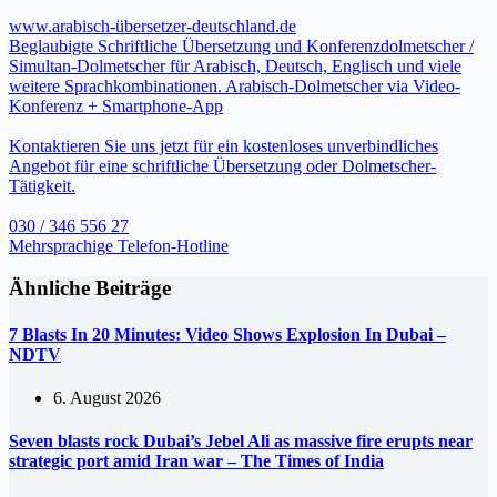
www.arabisch-übersetzer-deutschland.de
Beglaubigte Schriftliche Übersetzung und Konferenzdolmetscher /
Simultan-Dolmetscher für Arabisch, Deutsch, Englisch und viele
weitere Sprachkombinationen. Arabisch-Dolmetscher via Video-
Konferenz + Smartphone-App
Kontaktieren Sie uns jetzt für ein kostenloses unverbindliches
Angebot für eine schriftliche Übersetzung oder Dolmetscher-
Tätigkeit.
030 / 346 556 27
Mehrsprachige Telefon-Hotline
Ähnliche Beiträge
7 Blasts In 20 Minutes: Video Shows Explosion In Dubai –
NDTV
6. August 2026
Seven blasts rock Dubai’s Jebel Ali as massive fire erupts near
strategic port amid Iran war – The Times of India