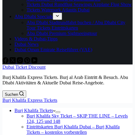
Tickets Dubai Rundflug Seawings Airplane Flug Show
Tickets Waterpark Atlantis Dubai
Abu Dhabi Specials
Abu Dhabi Stadtrundfahrt buchen / Abu Dhabi City
Tour Tickets Eintrittskarten
Abu Dhabi Premium Sightseeingtour
Videos & Dubai-Tipps
Dubai News
Dubai Oman Emirate Reiseführer (VAE)
Dubai Ticket Discount
Burj Khalifa Express Tickets. Burj al Arab Eintritt & Besuch. Abu
Dhabi Aktivitäten & Aktuelle Dubai Reise-Angebote.
Suchen
Burj Khalifa Express Tickets
Burj Khalifa Tickets
Burj Khalifa Sky Ticket – SKIP THE LINE – Levels
124, 125 und 148
Eintrittskarten Burj Khalifa Dubai – Burj Khalifa
Tickets – kostenlos vorbestellen