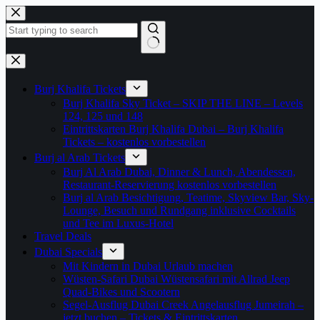
Zum
Inhalt
springen
Keine
Ergebnisse
Burj Khalifa Tickets
Burj Khalifa Sky Ticket – SKIP THE LINE – Levels
124, 125 und 148
Eintrittskarten Burj Khalifa Dubai – Burj Khalifa
Tickets – kostenlos vorbestellen
Burj al Arab Tickets
Burj Al Arab Dubai, Dinner & Lunch, Abendessen,
Restaurant-Reservierung kostenlos vorbestellen
Burj al Arab Besichtigung, Teatime, Skyview Bar, Sky-
Lounge, Besuch und Rundgang inklusive Cocktails
und Tee im Luxus-Hotel
Travel Deals
Dubai Specials
Mit Kindern in Dubai Urlaub machen
Wüsten-Safari Dubai Wüstensafari mit Allrad Jeep
Quad-Bikes und Scootern
Segel-Ausflug Dubai Creek Angelausflug Jumeirah –
jetzt buchen – Tickets & Eintrittskarten