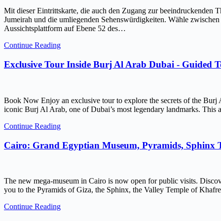
Mit dieser Eintrittskarte, die auch den Zugang zur beeindruckenden 
Jumeirah und die umliegenden Sehenswürdigkeiten. Wähle zwischen ein
Aussichtsplattform auf Ebene 52 des…
Continue Reading
Exclusive Tour Inside Burj Al Arab Dubai - Guided 
Book Now Enjoy an exclusive tour to explore the secrets of the Burj 
iconic Burj Al Arab, one of Dubai’s most legendary landmarks. This ar
Continue Reading
Cairo: Grand Egyptian Museum, Pyramids, Sphinx
The new mega-museum in Cairo is now open for public visits. Discov
you to the Pyramids of Giza, the Sphinx, the Valley Temple of Kh
Continue Reading