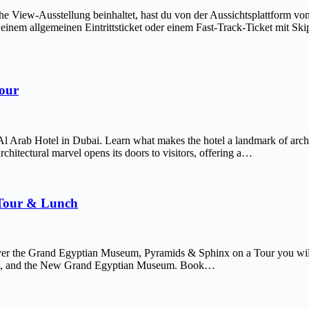
The View-Ausstellung beinhaltet, hast du von der Aussichtsplattform v
em allgemeinen Eintrittsticket oder einem Fast-Track-Ticket mit Skip-
Tour
Al Arab Hotel in Dubai. Learn what makes the hotel a landmark of arch
chitectural marvel opens its doors to visitors, offering a…
 Tour & Lunch
er the Grand Egyptian Museum, Pyramids & Sphinx on a Tour you will 
afre, and the New Grand Egyptian Museum. Book…