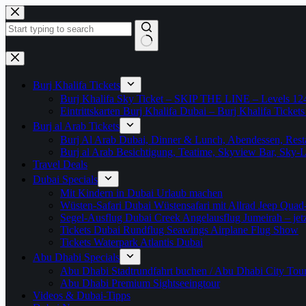
Zum
Inhalt
springen
Keine
Ergebnisse
Burj Khalifa Tickets
Burj Khalifa Sky Ticket – SKIP THE LINE – Levels 12
Eintrittskarten Burj Khalifa Dubai – Burj Khalifa Tickets
Burj al Arab Tickets
Burj Al Arab Dubai, Dinner & Lunch, Abendessen, Resta
Burj al Arab Besichtigung, Teatime, Skyview Bar, Sky
Travel Deals
Dubai Specials
Mit Kindern in Dubai Urlaub machen
Wüsten-Safari Dubai Wüstensafari mit Allrad Jeep Quad
Segel-Ausflug Dubai Creek Angelausflug Jumeirah – jetzt
Tickets Dubai Rundflug Seawings Airplane Flug Show
Tickets Waterpark Atlantis Dubai
Abu Dhabi Specials
Abu Dhabi Stadtrundfahrt buchen / Abu Dhabi City Tour T
Abu Dhabi Premium Sightseeingtour
Videos & Dubai-Tipps