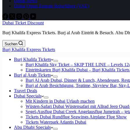
Dubai News
Dubai Oman Emirate Reiseführer (VAE)
Dubai Ticket Discount
Burj Khalifa Express Tickets. Burj al Arab Eintritt & Besuch. Abu D
Suchen
Burj Khalifa Express Tickets
Burj Khalifa Tickets
Burj Khalifa Sky Ticket – SKIP THE LINE – Levels 12
Eintrittskarten Burj Khalifa Dubai – Burj Khalifa Tickets
Burj al Arab Tickets
Burj Al Arab Dubai, Dinner & Lunch, Abendessen, Resta
Burj al Arab Besichtigung, Teatime, Skyview Bar, Sky
Travel Deals
Dubai Specials
Mit Kindern in Dubai Urlaub machen
Wüsten-Safari Dubai Wüstensafari mit Allrad Jeep Quad
Segel-Ausflug Dubai Creek Angelausflug Jumeirah – jetzt
Tickets Dubai Rundflug Seawings Airplane Flug Show
Tickets Waterpark Atlantis Dubai
Abu Dhabi Specials