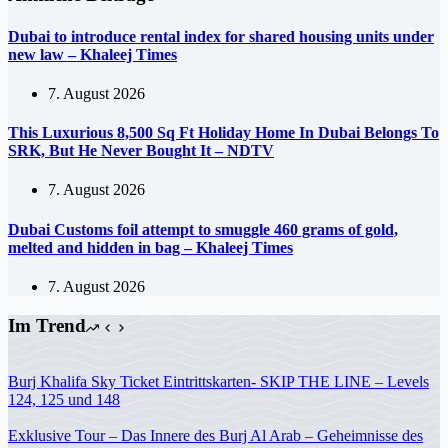
Dubai to introduce rental index for shared housing units under
new law – Khaleej Times
7. August 2026
This Luxurious 8,500 Sq Ft Holiday Home In Dubai Belongs To
SRK, But He Never Bought It – NDTV
7. August 2026
Dubai Customs foil attempt to smuggle 460 grams of gold,
melted and hidden in bag – Khaleej Times
7. August 2026
Im Trend
Burj Khalifa Sky Ticket Eintrittskarten- SKIP THE LINE – Levels
124, 125 und 148
Exklusive Tour – Das Innere des Burj Al Arab – Geheimnisse des