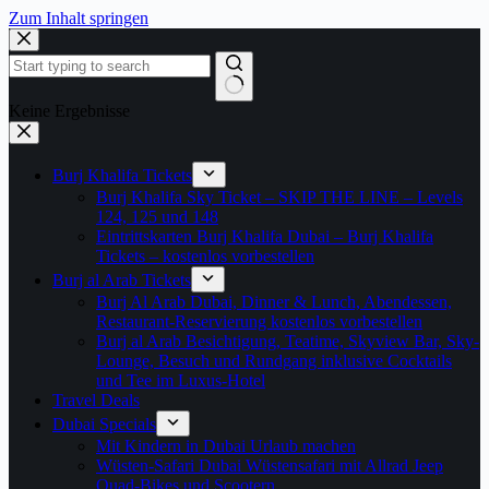
Zum Inhalt springen
Keine Ergebnisse
Burj Khalifa Tickets
Burj Khalifa Sky Ticket – SKIP THE LINE – Levels
124, 125 und 148
Eintrittskarten Burj Khalifa Dubai – Burj Khalifa
Tickets – kostenlos vorbestellen
Burj al Arab Tickets
Burj Al Arab Dubai, Dinner & Lunch, Abendessen,
Restaurant-Reservierung kostenlos vorbestellen
Burj al Arab Besichtigung, Teatime, Skyview Bar, Sky-
Lounge, Besuch und Rundgang inklusive Cocktails
und Tee im Luxus-Hotel
Travel Deals
Dubai Specials
Mit Kindern in Dubai Urlaub machen
Wüsten-Safari Dubai Wüstensafari mit Allrad Jeep
Quad-Bikes und Scootern