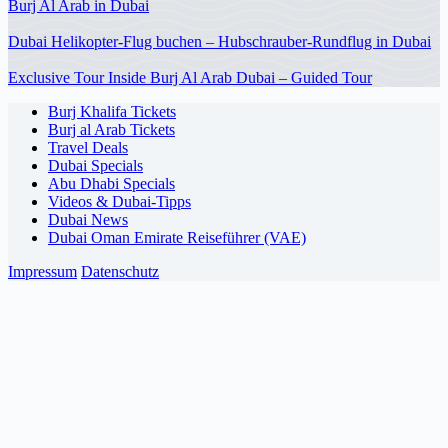
Burj Al Arab in Dubai
Dubai Helikopter-Flug buchen – Hubschrauber-Rundflug in Dubai
Exclusive Tour Inside Burj Al Arab Dubai – Guided Tour
Burj Khalifa Tickets
Burj al Arab Tickets
Travel Deals
Dubai Specials
Abu Dhabi Specials
Videos & Dubai-Tipps
Dubai News
Dubai Oman Emirate Reiseführer (VAE)
Impressum
Datenschutz