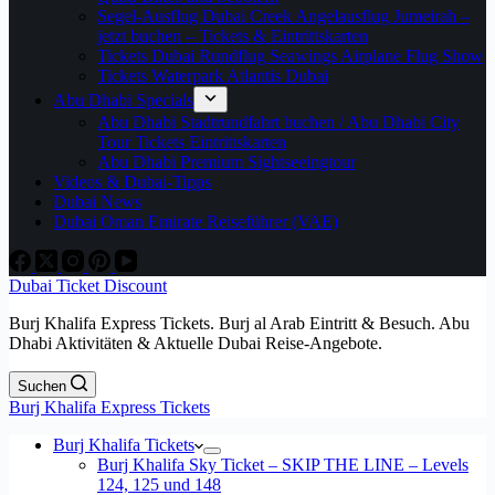
Segel-Ausflug Dubai Creek Angelausflug Jumeirah –
jetzt buchen – Tickets & Eintrittskarten
Tickets Dubai Rundflug Seawings Airplane Flug Show
Tickets Waterpark Atlantis Dubai
Abu Dhabi Specials
Abu Dhabi Stadtrundfahrt buchen / Abu Dhabi City
Tour Tickets Eintrittskarten
Abu Dhabi Premium Sightseeingtour
Videos & Dubai-Tipps
Dubai News
Dubai Oman Emirate Reiseführer (VAE)
Dubai Ticket Discount
Burj Khalifa Express Tickets. Burj al Arab Eintritt & Besuch. Abu
Dhabi Aktivitäten & Aktuelle Dubai Reise-Angebote.
Suchen
Burj Khalifa Express Tickets
Burj Khalifa Tickets
Burj Khalifa Sky Ticket – SKIP THE LINE – Levels
124, 125 und 148