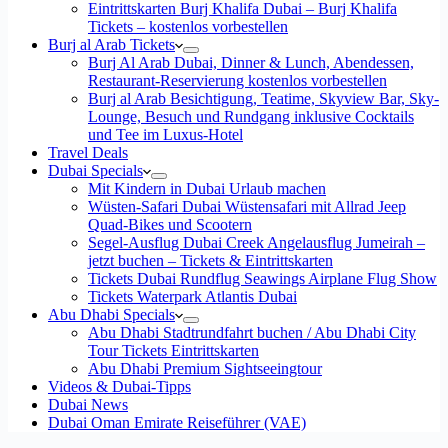
Eintrittskarten Burj Khalifa Dubai – Burj Khalifa
Tickets – kostenlos vorbestellen
Burj al Arab Tickets
Burj Al Arab Dubai, Dinner & Lunch, Abendessen,
Restaurant-Reservierung kostenlos vorbestellen
Burj al Arab Besichtigung, Teatime, Skyview Bar, Sky-
Lounge, Besuch und Rundgang inklusive Cocktails
und Tee im Luxus-Hotel
Travel Deals
Dubai Specials
Mit Kindern in Dubai Urlaub machen
Wüsten-Safari Dubai Wüstensafari mit Allrad Jeep
Quad-Bikes und Scootern
Segel-Ausflug Dubai Creek Angelausflug Jumeirah –
jetzt buchen – Tickets & Eintrittskarten
Tickets Dubai Rundflug Seawings Airplane Flug Show
Tickets Waterpark Atlantis Dubai
Abu Dhabi Specials
Abu Dhabi Stadtrundfahrt buchen / Abu Dhabi City
Tour Tickets Eintrittskarten
Abu Dhabi Premium Sightseeingtour
Videos & Dubai-Tipps
Dubai News
Dubai Oman Emirate Reiseführer (VAE)