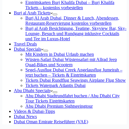
Eintrittskarten Burj Khalifa Dubai – Burj Khalifa
Tickets – kostenlos vorbestellen
Burj al Arab Tickets
Burj Al Arab Dubai, Dinner & Lunch, Abendessen,
Restaurant-Reservierung kostenlos vorbestellen
Burj al Arab Besichtigung, Teatime, Skyview Bar, Sky-
Lounge, Besuch und Rundgang inklusive Cocktails
und Tee im Luxus-Hotel
Travel Deals
Dubai Specials
Mit Kindern in Dubai Urlaub machen
Wüsten-Safari Dubai Wüstensafari mit Allrad Jeep
Quad-Bikes und Scootern
Segel-Ausflug Dubai Creek Angelausflug Jumeirah –
jetzt buchen – Tickets & Eintrittskarten
Tickets Dubai Rundflug Seawings Airplane Flug Show
Tickets Waterpark Atlantis Dubai
Abu Dhabi Specials
Abu Dhabi Stadtrundfahrt buchen / Abu Dhabi City
Tour Tickets Eintrittskarten
Abu Dhabi Premium Sightseeingtour
Videos & Dubai-Tipps
Dubai News
Dubai Oman Emirate Reiseführer (VAE)