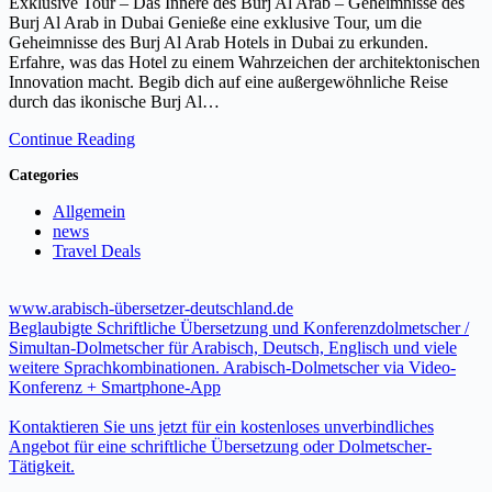
Exklusive Tour – Das Innere des Burj Al Arab – Geheimnisse des
Burj Al Arab in Dubai Genieße eine exklusive Tour, um die
Geheimnisse des Burj Al Arab Hotels in Dubai zu erkunden.
Erfahre, was das Hotel zu einem Wahrzeichen der architektonischen
Innovation macht. Begib dich auf eine außergewöhnliche Reise
durch das ikonische Burj Al…
Continue Reading
Categories
Allgemein
news
Travel Deals
www.arabisch-übersetzer-deutschland.de
Beglaubigte Schriftliche Übersetzung und Konferenzdolmetscher /
Simultan-Dolmetscher für Arabisch, Deutsch, Englisch und viele
weitere Sprachkombinationen. Arabisch-Dolmetscher via Video-
Konferenz + Smartphone-App
Kontaktieren Sie uns jetzt für ein kostenloses unverbindliches
Angebot für eine schriftliche Übersetzung oder Dolmetscher-
Tätigkeit.