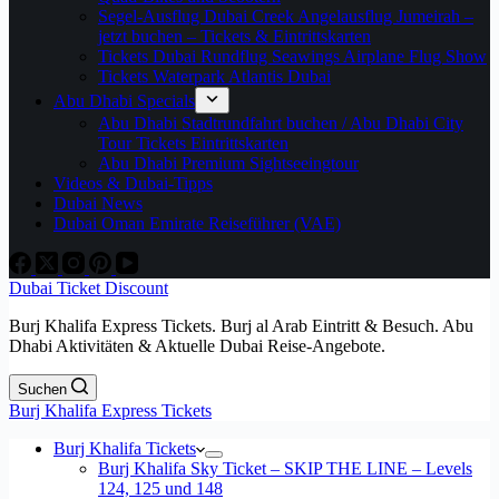
Segel-Ausflug Dubai Creek Angelausflug Jumeirah –
jetzt buchen – Tickets & Eintrittskarten
Tickets Dubai Rundflug Seawings Airplane Flug Show
Tickets Waterpark Atlantis Dubai
Abu Dhabi Specials
Abu Dhabi Stadtrundfahrt buchen / Abu Dhabi City
Tour Tickets Eintrittskarten
Abu Dhabi Premium Sightseeingtour
Videos & Dubai-Tipps
Dubai News
Dubai Oman Emirate Reiseführer (VAE)
Dubai Ticket Discount
Burj Khalifa Express Tickets. Burj al Arab Eintritt & Besuch. Abu
Dhabi Aktivitäten & Aktuelle Dubai Reise-Angebote.
Suchen
Burj Khalifa Express Tickets
Burj Khalifa Tickets
Burj Khalifa Sky Ticket – SKIP THE LINE – Levels
124, 125 und 148