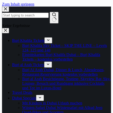
Zum Inhalt springen
Keine Ergebnisse
Burj Khalifa Tickets
Burj Khalifa Sky Ticket – SKIP THE LINE – Levels
124, 125 und 148
Eintrittskarten Burj Khalifa Dubai – Burj Khalifa
Tickets – kostenlos vorbestellen
Burj al Arab Tickets
Burj Al Arab Dubai, Dinner & Lunch, Abendessen,
Restaurant-Reservierung kostenlos vorbestellen
Burj al Arab Besichtigung, Teatime, Skyview Bar, Sky-
Lounge, Besuch und Rundgang inklusive Cocktails
und Tee im Luxus-Hotel
Travel Deals
Dubai Specials
Mit Kindern in Dubai Urlaub machen
Wüsten-Safari Dubai Wüstensafari mit Allrad Jeep
Quad-Bikes und Scootern