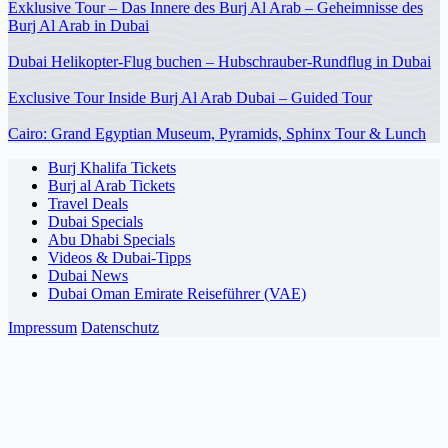
Exklusive Tour – Das Innere des Burj Al Arab – Geheimnisse des
Burj Al Arab in Dubai
Dubai Helikopter-Flug buchen – Hubschrauber-Rundflug in Dubai
Exclusive Tour Inside Burj Al Arab Dubai – Guided Tour
Cairo: Grand Egyptian Museum, Pyramids, Sphinx Tour & Lunch
Burj Khalifa Tickets
Burj al Arab Tickets
Travel Deals
Dubai Specials
Abu Dhabi Specials
Videos & Dubai-Tipps
Dubai News
Dubai Oman Emirate Reiseführer (VAE)
Impressum
Datenschutz