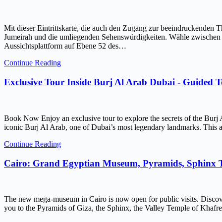
Mit dieser Eintrittskarte, die auch den Zugang zur beeindruckenden 
Jumeirah und die umliegenden Sehenswürdigkeiten. Wähle zwischen ein
Aussichtsplattform auf Ebene 52 des…
Continue Reading
Exclusive Tour Inside Burj Al Arab Dubai - Guided 
Book Now Enjoy an exclusive tour to explore the secrets of the Burj 
iconic Burj Al Arab, one of Dubai’s most legendary landmarks. This ar
Continue Reading
Cairo: Grand Egyptian Museum, Pyramids, Sphinx
The new mega-museum in Cairo is now open for public visits. Discov
you to the Pyramids of Giza, the Sphinx, the Valley Temple of Kh