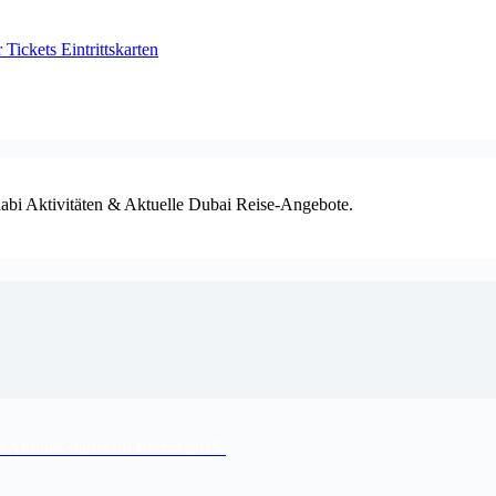
ickets Eintrittskarten
habi Aktivitäten & Aktuelle Dubai Reise-Angebote.
 Airlines startet im Herbst 2015.