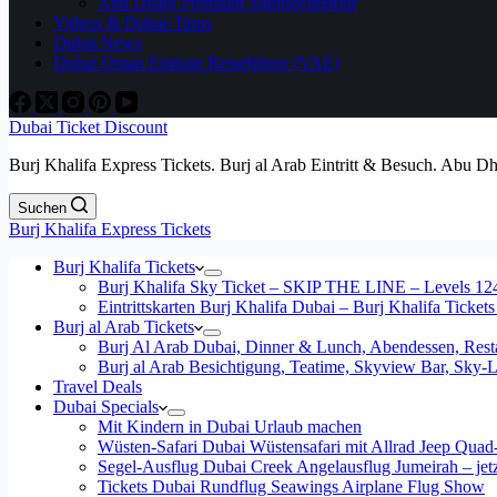
Abu Dhabi Premium Sightseeingtour
Videos & Dubai-Tipps
Dubai News
Dubai Oman Emirate Reiseführer (VAE)
Dubai Ticket Discount
Burj Khalifa Express Tickets. Burj al Arab Eintritt & Besuch. Abu D
Suchen
Burj Khalifa Express Tickets
Burj Khalifa Tickets
Burj Khalifa Sky Ticket – SKIP THE LINE – Levels 12
Eintrittskarten Burj Khalifa Dubai – Burj Khalifa Tickets
Burj al Arab Tickets
Burj Al Arab Dubai, Dinner & Lunch, Abendessen, Resta
Burj al Arab Besichtigung, Teatime, Skyview Bar, Sky
Travel Deals
Dubai Specials
Mit Kindern in Dubai Urlaub machen
Wüsten-Safari Dubai Wüstensafari mit Allrad Jeep Quad
Segel-Ausflug Dubai Creek Angelausflug Jumeirah – jetzt
Tickets Dubai Rundflug Seawings Airplane Flug Show