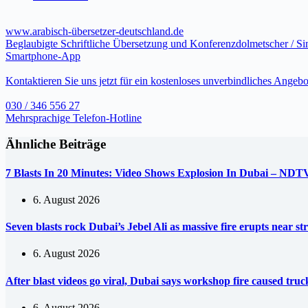
www.arabisch-übersetzer-deutschland.de
Beglaubigte Schriftliche Übersetzung und Konferenzdolmetscher / S
Smartphone-App
Kontaktieren Sie uns jetzt für ein kostenloses unverbindliches Angebo
030 / 346 556 27
Mehrsprachige Telefon-Hotline
Ähnliche Beiträge
7 Blasts In 20 Minutes: Video Shows Explosion In Dubai – NDT
6. August 2026
Seven blasts rock Dubai’s Jebel Ali as massive fire erupts near s
6. August 2026
After blast videos go viral, Dubai says workshop fire caused tr
6. August 2026