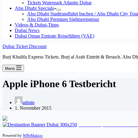
Tickets Waterpark Atlantis Dubai
Abu Dhabi Specials
Abu Dhabi Stadtrundfahrt buchen / Abu Dhabi City Tour T
Abu Dhabi Premium Sightseeingtour
Videos & Dubai-Tipps
Dubai News
Dubai Oman Emirate Reiseführer (VAE)
Dubai Ticket Discount
Burj Khalifa Express Tickets. Burj al Arab Eintritt & Besuch. Abu D
Menü
Apple iPhone 6 Testbericht
admin
1. November 2015
Ein neues Special von Austrian
Powered by
WPeMatico