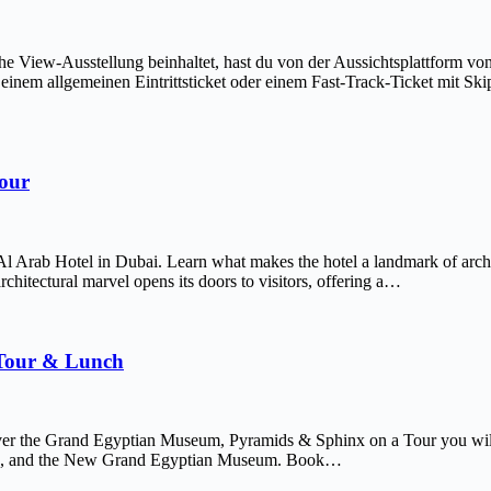
The View-Ausstellung beinhaltet, hast du von der Aussichtsplattform v
em allgemeinen Eintrittsticket oder einem Fast-Track-Ticket mit Skip-
Tour
Al Arab Hotel in Dubai. Learn what makes the hotel a landmark of arch
chitectural marvel opens its doors to visitors, offering a…
 Tour & Lunch
er the Grand Egyptian Museum, Pyramids & Sphinx on a Tour you will 
afre, and the New Grand Egyptian Museum. Book…