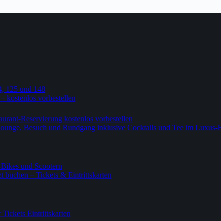
4, 125 und 148
 – kostenlos vorbestellen
urant-Reservierung kostenlos vorbestellen
-Lounge, Besuch und Rundgang inklusive Cocktails und Tee im Luxus-
-Bikes und Scootern
 buchen – Tickets & Eintrittskarten
ickets Eintrittskarten