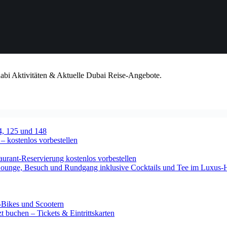
habi Aktivitäten & Aktuelle Dubai Reise-Angebote.
4, 125 und 148
 – kostenlos vorbestellen
urant-Reservierung kostenlos vorbestellen
-Lounge, Besuch und Rundgang inklusive Cocktails und Tee im Luxus-
-Bikes und Scootern
 buchen – Tickets & Eintrittskarten