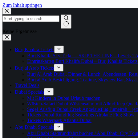
Zum Inhalt springen
Keine Ergebnisse
Burj Khalifa Tickets
Burj Khalifa Sky Ticket – SKIP THE LINE – Levels 12
Eintrittskarten Burj Khalifa Dubai – Burj Khalifa Tickets
Burj al Arab Tickets
Burj Al Arab Dubai, Dinner & Lunch, Abendessen, Resta
Burj al Arab Besichtigung, Teatime, Skyview Bar, Sky
Travel Deals
Dubai Specials
Mit Kindern in Dubai Urlaub machen
Wüsten-Safari Dubai Wüstensafari mit Allrad Jeep Quad
Segel-Ausflug Dubai Creek Angelausflug Jumeirah – jetzt
Tickets Dubai Rundflug Seawings Airplane Flug Show
Tickets Waterpark Atlantis Dubai
Abu Dhabi Specials
Abu Dhabi Stadtrundfahrt buchen / Abu Dhabi City Tour T