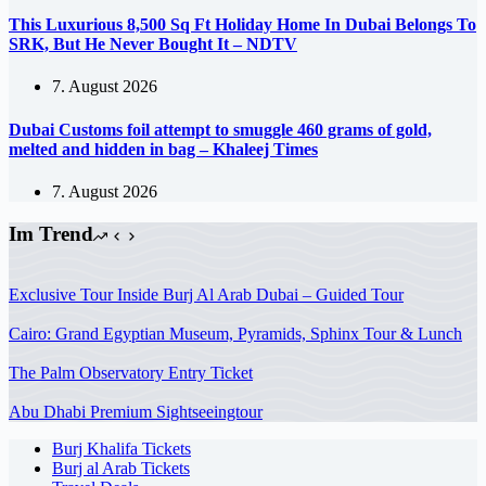
This Luxurious 8,500 Sq Ft Holiday Home In Dubai Belongs To
SRK, But He Never Bought It – NDTV
7. August 2026
Dubai Customs foil attempt to smuggle 460 grams of gold,
melted and hidden in bag – Khaleej Times
7. August 2026
Im Trend
Exclusive Tour Inside Burj Al Arab Dubai – Guided Tour
Cairo: Grand Egyptian Museum, Pyramids, Sphinx Tour & Lunch
The Palm Observatory Entry Ticket
Abu Dhabi Premium Sightseeingtour
Burj Khalifa Tickets
Burj al Arab Tickets