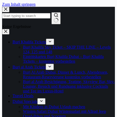
Zum Inhalt springen
Keine Ergebnisse
Burj Khalifa Tickets
Burj Khalifa Sky Ticket – SKIP THE LINE – Levels
124, 125 und 148
Eintrittskarten Burj Khalifa Dubai – Burj Khalifa
Tickets – kostenlos vorbestellen
Burj al Arab Tickets
Burj Al Arab Dubai, Dinner & Lunch, Abendessen,
Restaurant-Reservierung kostenlos vorbestellen
Burj al Arab Besichtigung, Teatime, Skyview Bar, Sky-
Lounge, Besuch und Rundgang inklusive Cocktails
und Tee im Luxus-Hotel
Travel Deals
Dubai Specials
Mit Kindern in Dubai Urlaub machen
Wüsten-Safari Dubai Wüstensafari mit Allrad Jeep
Quad-Bikes und Scootern