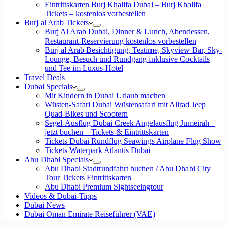
Eintrittskarten Burj Khalifa Dubai – Burj Khalifa
Tickets – kostenlos vorbestellen
Burj al Arab Tickets
Burj Al Arab Dubai, Dinner & Lunch, Abendessen,
Restaurant-Reservierung kostenlos vorbestellen
Burj al Arab Besichtigung, Teatime, Skyview Bar, Sky-
Lounge, Besuch und Rundgang inklusive Cocktails
und Tee im Luxus-Hotel
Travel Deals
Dubai Specials
Mit Kindern in Dubai Urlaub machen
Wüsten-Safari Dubai Wüstensafari mit Allrad Jeep
Quad-Bikes und Scootern
Segel-Ausflug Dubai Creek Angelausflug Jumeirah –
jetzt buchen – Tickets & Eintrittskarten
Tickets Dubai Rundflug Seawings Airplane Flug Show
Tickets Waterpark Atlantis Dubai
Abu Dhabi Specials
Abu Dhabi Stadtrundfahrt buchen / Abu Dhabi City
Tour Tickets Eintrittskarten
Abu Dhabi Premium Sightseeingtour
Videos & Dubai-Tipps
Dubai News
Dubai Oman Emirate Reiseführer (VAE)