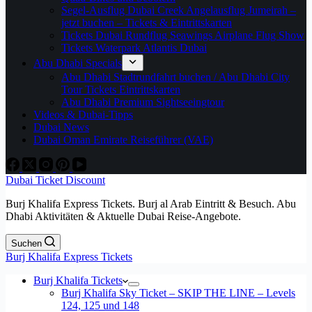
Segel-Ausflug Dubai Creek Angelausflug Jumeirah –
jetzt buchen – Tickets & Eintrittskarten
Tickets Dubai Rundflug Seawings Airplane Flug Show
Tickets Waterpark Atlantis Dubai
Abu Dhabi Specials
Abu Dhabi Stadtrundfahrt buchen / Abu Dhabi City
Tour Tickets Eintrittskarten
Abu Dhabi Premium Sightseeingtour
Videos & Dubai-Tipps
Dubai News
Dubai Oman Emirate Reiseführer (VAE)
Dubai Ticket Discount
Burj Khalifa Express Tickets. Burj al Arab Eintritt & Besuch. Abu
Dhabi Aktivitäten & Aktuelle Dubai Reise-Angebote.
Suchen
Burj Khalifa Express Tickets
Burj Khalifa Tickets
Burj Khalifa Sky Ticket – SKIP THE LINE – Levels
124, 125 und 148