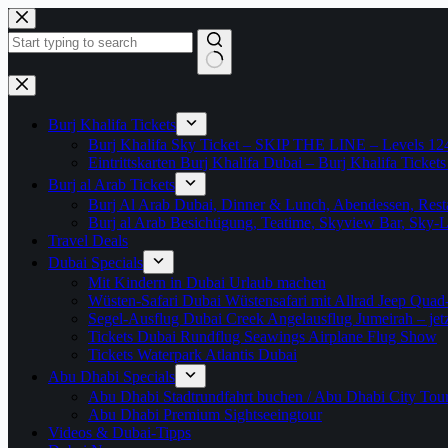
Zum
Inhalt
springen
Keine
Ergebnisse
Burj Khalifa Tickets
Burj Khalifa Sky Ticket – SKIP THE LINE – Levels 12
Eintrittskarten Burj Khalifa Dubai – Burj Khalifa Tickets
Burj al Arab Tickets
Burj Al Arab Dubai, Dinner & Lunch, Abendessen, Resta
Burj al Arab Besichtigung, Teatime, Skyview Bar, Sky
Travel Deals
Dubai Specials
Mit Kindern in Dubai Urlaub machen
Wüsten-Safari Dubai Wüstensafari mit Allrad Jeep Quad
Segel-Ausflug Dubai Creek Angelausflug Jumeirah – jetzt
Tickets Dubai Rundflug Seawings Airplane Flug Show
Tickets Waterpark Atlantis Dubai
Abu Dhabi Specials
Abu Dhabi Stadtrundfahrt buchen / Abu Dhabi City Tour T
Abu Dhabi Premium Sightseeingtour
Videos & Dubai-Tipps