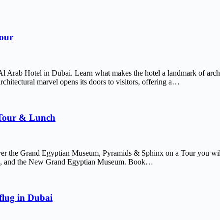
Tour
Al Arab Hotel in Dubai. Learn what makes the hotel a landmark of arch
chitectural marvel opens its doors to visitors, offering a…
 Tour & Lunch
er the Grand Egyptian Museum, Pyramids & Sphinx on a Tour you will 
afre, and the New Grand Egyptian Museum. Book…
lug in Dubai