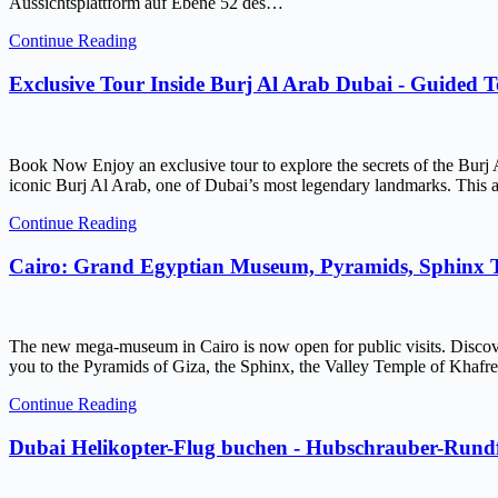
Aussichtsplattform auf Ebene 52 des…
Continue Reading
Exclusive Tour Inside Burj Al Arab Dubai - Guided 
Book Now Enjoy an exclusive tour to explore the secrets of the Burj 
iconic Burj Al Arab, one of Dubai’s most legendary landmarks. This ar
Continue Reading
Cairo: Grand Egyptian Museum, Pyramids, Sphinx
The new mega-museum in Cairo is now open for public visits. Discov
you to the Pyramids of Giza, the Sphinx, the Valley Temple of Kh
Continue Reading
Dubai Helikopter-Flug buchen - Hubschrauber-Rundf