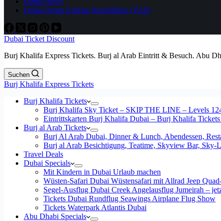
Dubai News
Dubai Oman Emirate Reiseführer (VAE)
Dubai Ticket Discount
Burj Khalifa Express Tickets. Burj al Arab Eintritt & Besuch. Abu D
Suchen
Burj Khalifa Express Tickets
Burj Khalifa Tickets
Burj Khalifa Sky Ticket – SKIP THE LINE – Levels 12
Eintrittskarten Burj Khalifa Dubai – Burj Khalifa Tickets
Burj al Arab Tickets
Burj Al Arab Dubai, Dinner & Lunch, Abendessen, Resta
Burj al Arab Besichtigung, Teatime, Skyview Bar, Sky
Travel Deals
Dubai Specials
Mit Kindern in Dubai Urlaub machen
Wüsten-Safari Dubai Wüstensafari mit Allrad Jeep Quad
Segel-Ausflug Dubai Creek Angelausflug Jumeirah – jetzt
Tickets Dubai Rundflug Seawings Airplane Flug Show
Tickets Waterpark Atlantis Dubai
Abu Dhabi Specials