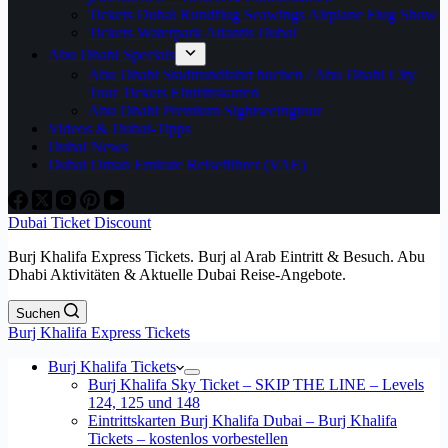
Tickets Dubai Rundflug Seawings Airplane Flug Show
Tickets Waterpark Atlantis Dubai
Abu Dhabi Specials
Abu Dhabi Stadtrundfahrt buchen / Abu Dhabi City
Tour Tickets Eintrittskarten
Abu Dhabi Premium Sightseeingtour
Videos & Dubai-Tipps
Dubai News
Dubai Oman Emirate Reiseführer (VAE)
Dubai Ticket Discount
Burj Khalifa Express Tickets. Burj al Arab Eintritt & Besuch. Abu
Dhabi Aktivitäten & Aktuelle Dubai Reise-Angebote.
Suchen
Burj Khalifa Express Tickets
Burj Khalifa Tickets
Burj Khalifa Sky Ticket – SKIP THE LINE – Levels
124, 125 und 148
Eintrittskarten Burj Khalifa Dubai – Burj Khalifa
Tickets – kostenlos vorbestellen