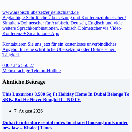
www.arabisch-übersetzer-deutschland.de
Beglaubigte Schriftliche Übersetzung und Konferenzdolmetscher /
Simultan-Dolmetscher für Arabisch, Deutsch, Englisch und viele
weitere Sprachkombinationen. Arabisch-Dolmetscher via Video-
Konferenz + Smartphone-App
Kontaktieren Sie uns jetzt für ein kostenloses unverbindliches
Angebot für eine schriftliche Übersetzung oder Dolmetscher-
Tätigkeit.
030 / 346 556 27
Mehrsprachige Telefon-Hotline
Ähnliche Beiträge
This Luxurious 8,500 Sq Ft Holiday Home In Dubai Belongs To
SRK, But He Never Bought It – NDTV
7. August 2026
Dubai to introduce rental index for shared housing units under
new law – Khaleej Times