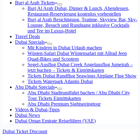
Burj al Arab Tickets
Burj Al Arab Dubai, Dinner & Lunch, Abendessen,
Restaurant-Reservierung kostenlos vorbestellen
Burj al Arab Besichtigung, Teatime, Skyview Bar, Sky-
Lounge, Besuch und Rundgang inklusive Cocktails
und Tee im Luxus-Hotel
Travel Deals
Dubai Specials
Mit Kindern in Dubai Urlaub machen
Wüsten-Safari Dubai Wüstensafari mit Allrad Jeep
Quad-Bikes und Scootern
Segel-Ausflug Dubai Creek Angelausflug Jumeirah –
jetzt buchen – Tickets & Eintrittskarten
Tickets Dubai Rundflug Seawings Airplane Flug Show
Tickets Waterpark Atlantis Dubai
Abu Dhabi Specials
Abu Dhabi Stadtrundfahrt buchen / Abu Dhabi City
Tour Tickets Eintrittskarten
Abu Dhabi Premium Sightseeingtour
Videos & Dubai-Tipps
Dubai News
Dubai Oman Emirate Reiseführer (VAE)
Dubai Ticket Discount