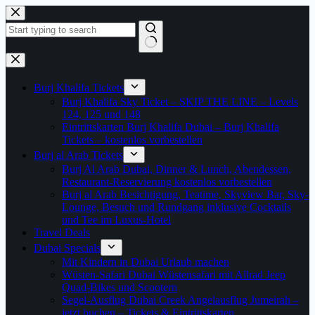
Zum
Inhalt
springen
Keine
Ergebnisse
Burj Khalifa Tickets
Burj Khalifa Sky Ticket – SKIP THE LINE – Levels
124, 125 und 148
Eintrittskarten Burj Khalifa Dubai – Burj Khalifa
Tickets – kostenlos vorbestellen
Burj al Arab Tickets
Burj Al Arab Dubai, Dinner & Lunch, Abendessen,
Restaurant-Reservierung kostenlos vorbestellen
Burj al Arab Besichtigung, Teatime, Skyview Bar, Sky-
Lounge, Besuch und Rundgang inklusive Cocktails
und Tee im Luxus-Hotel
Travel Deals
Dubai Specials
Mit Kindern in Dubai Urlaub machen
Wüsten-Safari Dubai Wüstensafari mit Allrad Jeep
Quad-Bikes und Scootern
Segel-Ausflug Dubai Creek Angelausflug Jumeirah –
jetzt buchen – Tickets & Eintrittskarten