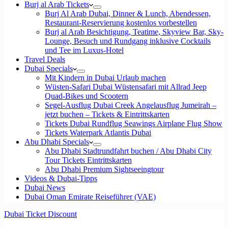
Burj al Arab Tickets
Burj Al Arab Dubai, Dinner & Lunch, Abendessen,
Restaurant-Reservierung kostenlos vorbestellen
Burj al Arab Besichtigung, Teatime, Skyview Bar, Sky-
Lounge, Besuch und Rundgang inklusive Cocktails
und Tee im Luxus-Hotel
Travel Deals
Dubai Specials
Mit Kindern in Dubai Urlaub machen
Wüsten-Safari Dubai Wüstensafari mit Allrad Jeep
Quad-Bikes und Scootern
Segel-Ausflug Dubai Creek Angelausflug Jumeirah –
jetzt buchen – Tickets & Eintrittskarten
Tickets Dubai Rundflug Seawings Airplane Flug Show
Tickets Waterpark Atlantis Dubai
Abu Dhabi Specials
Abu Dhabi Stadtrundfahrt buchen / Abu Dhabi City
Tour Tickets Eintrittskarten
Abu Dhabi Premium Sightseeingtour
Videos & Dubai-Tipps
Dubai News
Dubai Oman Emirate Reiseführer (VAE)
Dubai Ticket Discount