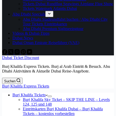
Tickets Dubai Rundflug Seawings Airplane Flug Show
Tickets Waterpark Atlantis Dubai
Abu Dhabi Specials
Abu Dhabi Stadtrundfahrt buchen / Abu Dhabi City
Tour Tickets Eintrittskarten
Abu Dhabi Premium Sightseeingtour
Videos & Dubai-Tipps
Dubai News
Dubai Oman Emirate Reiseführer (VAE)
Dubai Ticket Discount
Burj Khalifa Express Tickets. Burj al Arab Eintritt & Besuch. Abu
Dhabi Aktivitäten & Aktuelle Dubai Reise-Angebote.
Suchen
Burj Khalifa Express Tickets
Burj Khalifa Tickets
Burj Khalifa Sky Ticket – SKIP THE LINE – Levels
124, 125 und 148
Eintrittskarten Burj Khalifa Dubai – Burj Khalifa
Tickets – kostenlos vorbestellen