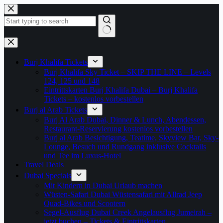
Zum
Inhalt
springen
Keine
Ergebnisse
Burj Khalifa Tickets
Burj Khalifa Sky Ticket – SKIP THE LINE – Levels
124, 125 und 148
Eintrittskarten Burj Khalifa Dubai – Burj Khalifa
Tickets – kostenlos vorbestellen
Burj al Arab Tickets
Burj Al Arab Dubai, Dinner & Lunch, Abendessen,
Restaurant-Reservierung kostenlos vorbestellen
Burj al Arab Besichtigung, Teatime, Skyview Bar, Sky-
Lounge, Besuch und Rundgang inklusive Cocktails
und Tee im Luxus-Hotel
Travel Deals
Dubai Specials
Mit Kindern in Dubai Urlaub machen
Wüsten-Safari Dubai Wüstensafari mit Allrad Jeep
Quad-Bikes und Scootern
Segel-Ausflug Dubai Creek Angelausflug Jumeirah –
jetzt buchen – Tickets & Eintrittskarten