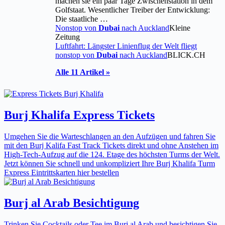
machen sie ein paar Tage Zwischenstation in dem
Golfstaat. Wesentlicher Treiber der Entwicklung:
Die staatliche …
Nonstop von
Dubai
nach Auckland
Kleine
Zeitung
Luftfahrt: Längster Linienflug der Welt fliegt
nonstop von
Dubai
nach Auckland
BLICK.CH
Alle 11 Artikel »
Burj Khalifa Express Tickets
Umgehen Sie die Warteschlangen an den Aufzügen und fahren Sie
mit den Burj Kalifa Fast Track Tickets direkt und ohne Anstehen im
High-Tech-Aufzug auf die 124. Etage des höchsten Turms der Welt.
Jetzt können Sie schnell und unkompliziert Ihre Burj Khalifa Turm
Express Eintrittskarten hier bestellen
Burj al Arab Besichtigung
Trinken Sie Cocktails oder Tee im Burj al Arab und besichtigen Sie