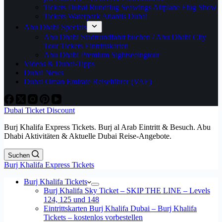
Tickets Dubai Rundflug Seawings Airplane Flug Show
Tickets Waterpark Atlantis Dubai
Abu Dhabi Specials
Abu Dhabi Stadtrundfahrt buchen / Abu Dhabi City
Tour Tickets Eintrittskarten
Abu Dhabi Premium Sightseeingtour
Videos & Dubai-Tipps
Dubai News
Dubai Oman Emirate Reiseführer (VAE)
Dubai Ticket Discount
Burj Khalifa Express Tickets. Burj al Arab Eintritt & Besuch. Abu
Dhabi Aktivitäten & Aktuelle Dubai Reise-Angebote.
Suchen
Burj Khalifa Express Tickets
Burj Khalifa Tickets
Burj Khalifa Sky Ticket – SKIP THE LINE – Levels
124, 125 und 148
Eintrittskarten Burj Khalifa Dubai – Burj Khalifa
Tickets – kostenlos vorbestellen