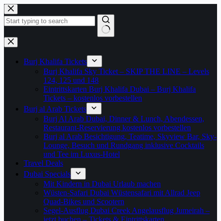
Zum
Inhalt
springen
Keine
Ergebnisse
Burj Khalifa Tickets
Burj Khalifa Sky Ticket – SKIP THE LINE – Levels
124, 125 und 148
Eintrittskarten Burj Khalifa Dubai – Burj Khalifa
Tickets – kostenlos vorbestellen
Burj al Arab Tickets
Burj Al Arab Dubai, Dinner & Lunch, Abendessen,
Restaurant-Reservierung kostenlos vorbestellen
Burj al Arab Besichtigung, Teatime, Skyview Bar, Sky-
Lounge, Besuch und Rundgang inklusive Cocktails
und Tee im Luxus-Hotel
Travel Deals
Dubai Specials
Mit Kindern in Dubai Urlaub machen
Wüsten-Safari Dubai Wüstensafari mit Allrad Jeep
Quad-Bikes und Scootern
Segel-Ausflug Dubai Creek Angelausflug Jumeirah –
jetzt buchen – Tickets & Eintrittskarten