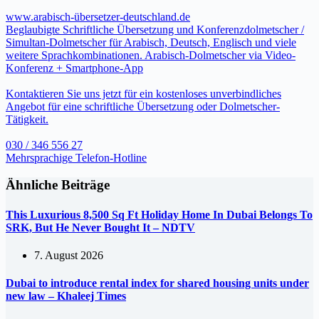
www.arabisch-übersetzer-deutschland.de
Beglaubigte Schriftliche Übersetzung und Konferenzdolmetscher /
Simultan-Dolmetscher für Arabisch, Deutsch, Englisch und viele
weitere Sprachkombinationen. Arabisch-Dolmetscher via Video-
Konferenz + Smartphone-App
Kontaktieren Sie uns jetzt für ein kostenloses unverbindliches
Angebot für eine schriftliche Übersetzung oder Dolmetscher-
Tätigkeit.
030 / 346 556 27
Mehrsprachige Telefon-Hotline
Ähnliche Beiträge
This Luxurious 8,500 Sq Ft Holiday Home In Dubai Belongs To
SRK, But He Never Bought It – NDTV
7. August 2026
Dubai to introduce rental index for shared housing units under
new law – Khaleej Times