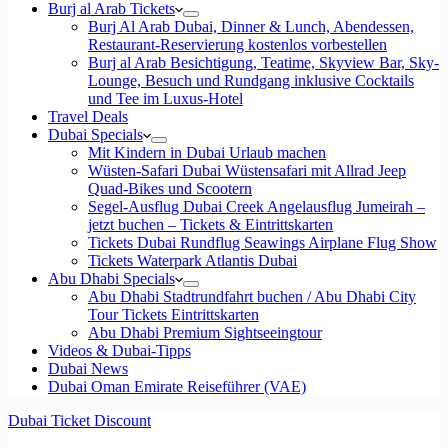
Burj al Arab Tickets
Burj Al Arab Dubai, Dinner & Lunch, Abendessen,
Restaurant-Reservierung kostenlos vorbestellen
Burj al Arab Besichtigung, Teatime, Skyview Bar, Sky-
Lounge, Besuch und Rundgang inklusive Cocktails
und Tee im Luxus-Hotel
Travel Deals
Dubai Specials
Mit Kindern in Dubai Urlaub machen
Wüsten-Safari Dubai Wüstensafari mit Allrad Jeep
Quad-Bikes und Scootern
Segel-Ausflug Dubai Creek Angelausflug Jumeirah –
jetzt buchen – Tickets & Eintrittskarten
Tickets Dubai Rundflug Seawings Airplane Flug Show
Tickets Waterpark Atlantis Dubai
Abu Dhabi Specials
Abu Dhabi Stadtrundfahrt buchen / Abu Dhabi City
Tour Tickets Eintrittskarten
Abu Dhabi Premium Sightseeingtour
Videos & Dubai-Tipps
Dubai News
Dubai Oman Emirate Reiseführer (VAE)
Dubai Ticket Discount