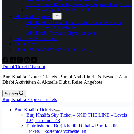
Tickets Dubai Rundflug Seawings Airplane Flug Show
Tickets Waterpark Atlantis Dubai
Abu Dhabi Specials
Abu Dhabi Stadtrundfahrt buchen / Abu Dhabi City
Tour Tickets Eintrittskarten
Abu Dhabi Premium Sightseeingtour
Videos & Dubai-Tipps
Dubai News
Dubai Oman Emirate Reiseführer (VAE)
Dubai Ticket Discount
Burj Khalifa Express Tickets. Burj al Arab Eintritt & Besuch. Abu
Dhabi Aktivitäten & Aktuelle Dubai Reise-Angebote.
Suchen
Burj Khalifa Express Tickets
Burj Khalifa Tickets
Burj Khalifa Sky Ticket – SKIP THE LINE – Levels
124, 125 und 148
Eintrittskarten Burj Khalifa Dubai – Burj Khalifa
Tickets – kostenlos vorbestellen