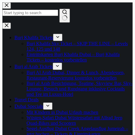
Zum
Inhalt
springen
Keine
Ergebnisse
Burj Khalifa Tickets
Burj Khalifa Sky Ticket – SKIP THE LINE – Levels
124, 125 und 148
Eintrittskarten Burj Khalifa Dubai – Burj Khalifa
Tickets – kostenlos vorbestellen
Burj al Arab Tickets
Burj Al Arab Dubai, Dinner & Lunch, Abendessen,
Restaurant-Reservierung kostenlos vorbestellen
Burj al Arab Besichtigung, Teatime, Skyview Bar, Sky-
Lounge, Besuch und Rundgang inklusive Cocktails
und Tee im Luxus-Hotel
Travel Deals
Dubai Specials
Mit Kindern in Dubai Urlaub machen
Wüsten-Safari Dubai Wüstensafari mit Allrad Jeep
Quad-Bikes und Scootern
Segel-Ausflug Dubai Creek Angelausflug Jumeirah –
jetzt buchen – Tickets & Eintrittskarten