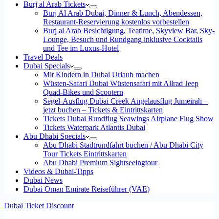
Burj al Arab Tickets
Burj Al Arab Dubai, Dinner & Lunch, Abendessen,
Restaurant-Reservierung kostenlos vorbestellen
Burj al Arab Besichtigung, Teatime, Skyview Bar, Sky-
Lounge, Besuch und Rundgang inklusive Cocktails
und Tee im Luxus-Hotel
Travel Deals
Dubai Specials
Mit Kindern in Dubai Urlaub machen
Wüsten-Safari Dubai Wüstensafari mit Allrad Jeep
Quad-Bikes und Scootern
Segel-Ausflug Dubai Creek Angelausflug Jumeirah –
jetzt buchen – Tickets & Eintrittskarten
Tickets Dubai Rundflug Seawings Airplane Flug Show
Tickets Waterpark Atlantis Dubai
Abu Dhabi Specials
Abu Dhabi Stadtrundfahrt buchen / Abu Dhabi City
Tour Tickets Eintrittskarten
Abu Dhabi Premium Sightseeingtour
Videos & Dubai-Tipps
Dubai News
Dubai Oman Emirate Reiseführer (VAE)
Dubai Ticket Discount