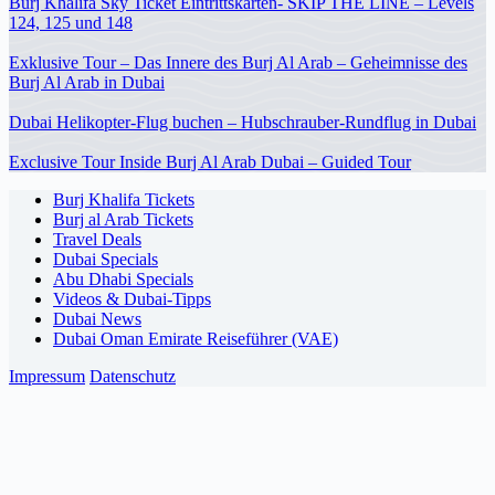
Burj Khalifa Sky Ticket Eintrittskarten- SKIP THE LINE – Levels
124, 125 und 148
Exklusive Tour – Das Innere des Burj Al Arab – Geheimnisse des
Burj Al Arab in Dubai
Dubai Helikopter-Flug buchen – Hubschrauber-Rundflug in Dubai
Exclusive Tour Inside Burj Al Arab Dubai – Guided Tour
Burj Khalifa Tickets
Burj al Arab Tickets
Travel Deals
Dubai Specials
Abu Dhabi Specials
Videos & Dubai-Tipps
Dubai News
Dubai Oman Emirate Reiseführer (VAE)
Impressum
Datenschutz