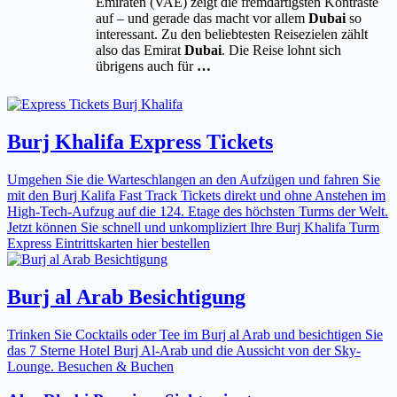
Emiraten (VAE) zeigt die fremdartigsten Kontraste
auf – und gerade das macht vor allem
Dubai
so
interessant. Zu den beliebtesten Reisezielen zählt
also das Emirat
Dubai
. Die Reise lohnt sich
übrigens auch für
…
Burj Khalifa Express Tickets
Umgehen Sie die Warteschlangen an den Aufzügen und fahren Sie
mit den Burj Kalifa Fast Track Tickets direkt und ohne Anstehen im
High-Tech-Aufzug auf die 124. Etage des höchsten Turms der Welt.
Jetzt können Sie schnell und unkompliziert Ihre Burj Khalifa Turm
Express Eintrittskarten hier bestellen
Burj al Arab Besichtigung
Trinken Sie Cocktails oder Tee im Burj al Arab und besichtigen Sie
das 7 Sterne Hotel Burj Al-Arab und die Aussicht von der Sky-
Lounge. Besuchen & Buchen