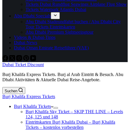
Tickets Dubai Rundflug Seawings Airplane Flug Show
Tickets Waterpark Atlantis Dubai
Abu Dhabi Specials
Abu Dhabi Stadtrundfahrt buchen / Abu Dhabi City
Tour Tickets Eintrittskarten
Abu Dhabi Premium Sightseeingtour
Videos & Dubai-Tipps
Dubai News
Dubai Oman Emirate Reiseführer (VAE)
Dubai Ticket Discount
Burj Khalifa Express Tickets. Burj al Arab Eintritt & Besuch. Abu
Dhabi Aktivitäten & Aktuelle Dubai Reise-Angebote.
Suchen
Burj Khalifa Express Tickets
Burj Khalifa Tickets
Burj Khalifa Sky Ticket – SKIP THE LINE – Levels
124, 125 und 148
Eintrittskarten Burj Khalifa Dubai – Burj Khalifa
Tickets – kostenlos vorbestellen