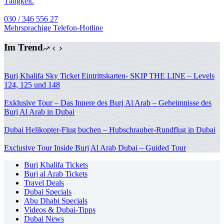
Tätigkeit.
030 / 346 556 27
Mehrsprachige Telefon-Hotline
Im Trend
Burj Khalifa Sky Ticket Eintrittskarten- SKIP THE LINE – Levels
124, 125 und 148
Exklusive Tour – Das Innere des Burj Al Arab – Geheimnisse des
Burj Al Arab in Dubai
Dubai Helikopter-Flug buchen – Hubschrauber-Rundflug in Dubai
Exclusive Tour Inside Burj Al Arab Dubai – Guided Tour
Burj Khalifa Tickets
Burj al Arab Tickets
Travel Deals
Dubai Specials
Abu Dhabi Specials
Videos & Dubai-Tipps
Dubai News