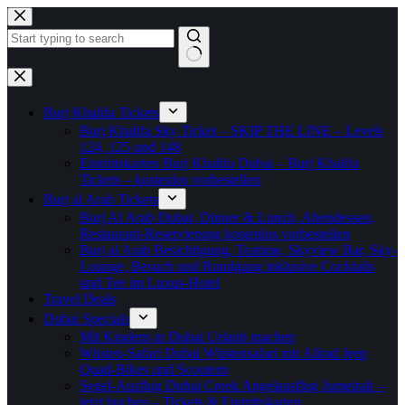
Zum
Inhalt
springen
Keine
Ergebnisse
Burj Khalifa Tickets
Burj Khalifa Sky Ticket – SKIP THE LINE – Levels
124, 125 und 148
Eintrittskarten Burj Khalifa Dubai – Burj Khalifa
Tickets – kostenlos vorbestellen
Burj al Arab Tickets
Burj Al Arab Dubai, Dinner & Lunch, Abendessen,
Restaurant-Reservierung kostenlos vorbestellen
Burj al Arab Besichtigung, Teatime, Skyview Bar, Sky-
Lounge, Besuch und Rundgang inklusive Cocktails
und Tee im Luxus-Hotel
Travel Deals
Dubai Specials
Mit Kindern in Dubai Urlaub machen
Wüsten-Safari Dubai Wüstensafari mit Allrad Jeep
Quad-Bikes und Scootern
Segel-Ausflug Dubai Creek Angelausflug Jumeirah –
jetzt buchen – Tickets & Eintrittskarten