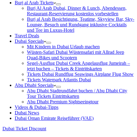
Burj al Arab Tickets
Burj Al Arab Dubai, Dinner & Lunch, Abendessen,
Restaurant-Reservierung kostenlos vorbestellen
Burj al Arab Besichtigung, Teatime, Skyview Bar, Sky-
Lounge, Besuch und Rundgang inklusive Cocktails
und Tee im Luxus-Hotel
Travel Deals
Dubai Specials
Mit Kindern in Dubai Urlaub machen
Wüsten-Safari Dubai Wüstensafari mit Allrad Jeep
Quad-Bikes und Scootern
Segel-Ausflug Dubai Creek Angelausflug Jumeirah –
jetzt buchen – Tickets & Eintrittskarten
Tickets Dubai Rundflug Seawings Airplane Flug Show
Tickets Waterpark Atlantis Dubai
Abu Dhabi Specials
Abu Dhabi Stadtrundfahrt buchen / Abu Dhabi City
Tour Tickets Eintrittskarten
Abu Dhabi Premium Sightseeingtour
Videos & Dubai-Tipps
Dubai News
Dubai Oman Emirate Reiseführer (VAE)
Dubai Ticket Discount