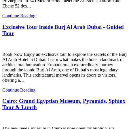
Privilegien. In 240 Metern Höhe bietet die Aussichtsplattform auf
Ebene 52 des…
Continue Reading
Exclusive Tour Inside Burj Al Arab Dubai - Guided
Tour
Book Now Enjoy an exclusive tour to explore the secrets of the Burj
Al Arab Hotel in Dubai. Learn what makes the hotel a landmark of
architectural innovation. Embark on an extraordinary journey
through the iconic Burj Al Arab, one of Dubai’s most legendary
landmarks. This architectural marvel opens its doors to visitors,
offering a…
Continue Reading
Cairo: Grand Egyptian Museum, Pyramids, Sphinx
Tour & Lunch
The new mega-museum in Cairo is now open for public visits.