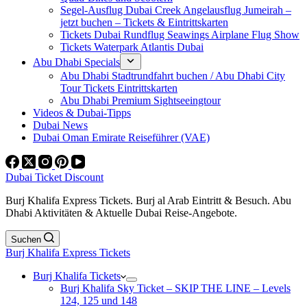
Segel-Ausflug Dubai Creek Angelausflug Jumeirah –
jetzt buchen – Tickets & Eintrittskarten
Tickets Dubai Rundflug Seawings Airplane Flug Show
Tickets Waterpark Atlantis Dubai
Abu Dhabi Specials
Abu Dhabi Stadtrundfahrt buchen / Abu Dhabi City
Tour Tickets Eintrittskarten
Abu Dhabi Premium Sightseeingtour
Videos & Dubai-Tipps
Dubai News
Dubai Oman Emirate Reiseführer (VAE)
Dubai Ticket Discount
Burj Khalifa Express Tickets. Burj al Arab Eintritt & Besuch. Abu
Dhabi Aktivitäten & Aktuelle Dubai Reise-Angebote.
Suchen
Burj Khalifa Express Tickets
Burj Khalifa Tickets
Burj Khalifa Sky Ticket – SKIP THE LINE – Levels
124, 125 und 148