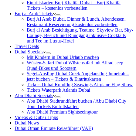
Eintrittskarten Burj Khalifa Dubai – Burj Khalifa
Tickets – kostenlos vorbestellen
Burj al Arab Tickets
Burj Al Arab Dubai, Dinner & Lunch, Abendessen,
Restaurant-Reservierung kostenlos vorbestellen
Burj al Arab Besichtigung, Teatime, Skyview Bar, Sky-
Lounge, Besuch und Rundgang inklusive Cocktails
und Tee im Luxus-Hotel
Travel Deals
Dubai Specials
Mit Kindern in Dubai Urlaub machen
Wüsten-Safari Dubai Wüstensafari mit Allrad Jeep
Quad-Bikes und Scootern
Segel-Ausflug Dubai Creek Angelausflug Jumeirah –
jetzt buchen – Tickets & Eintrittskarten
Tickets Dubai Rundflug Seawings Airplane Flug Show
Tickets Waterpark Atlantis Dubai
Abu Dhabi Specials
Abu Dhabi Stadtrundfahrt buchen / Abu Dhabi City
Tour Tickets Eintrittskarten
Abu Dhabi Premium Sightseeingtour
Videos & Dubai-Tipps
Dubai News
Dubai Oman Emirate Reiseführer (VAE)