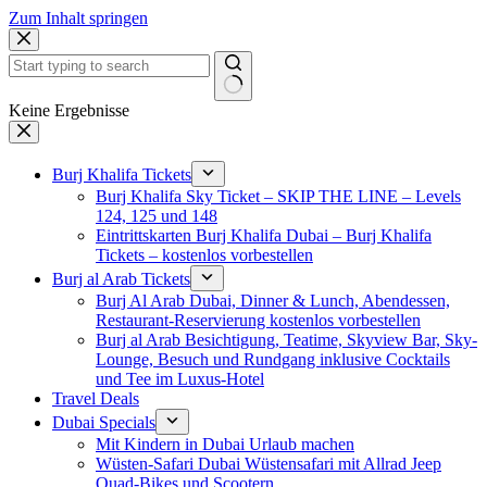
Zum Inhalt springen
Keine Ergebnisse
Burj Khalifa Tickets
Burj Khalifa Sky Ticket – SKIP THE LINE – Levels
124, 125 und 148
Eintrittskarten Burj Khalifa Dubai – Burj Khalifa
Tickets – kostenlos vorbestellen
Burj al Arab Tickets
Burj Al Arab Dubai, Dinner & Lunch, Abendessen,
Restaurant-Reservierung kostenlos vorbestellen
Burj al Arab Besichtigung, Teatime, Skyview Bar, Sky-
Lounge, Besuch und Rundgang inklusive Cocktails
und Tee im Luxus-Hotel
Travel Deals
Dubai Specials
Mit Kindern in Dubai Urlaub machen
Wüsten-Safari Dubai Wüstensafari mit Allrad Jeep
Quad-Bikes und Scootern