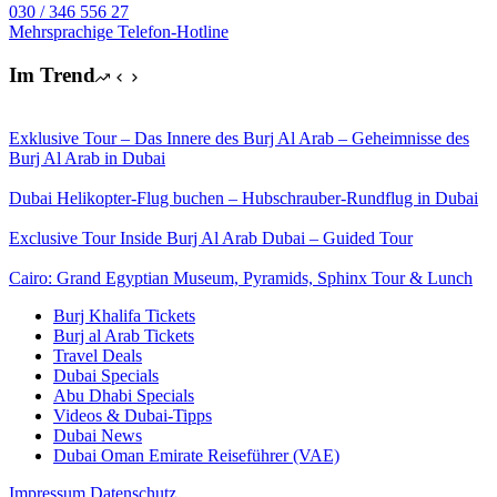
030 / 346 556 27
Mehrsprachige Telefon-Hotline
Im Trend
Exklusive Tour – Das Innere des Burj Al Arab – Geheimnisse des
Burj Al Arab in Dubai
Dubai Helikopter-Flug buchen – Hubschrauber-Rundflug in Dubai
Exclusive Tour Inside Burj Al Arab Dubai – Guided Tour
Cairo: Grand Egyptian Museum, Pyramids, Sphinx Tour & Lunch
Burj Khalifa Tickets
Burj al Arab Tickets
Travel Deals
Dubai Specials
Abu Dhabi Specials
Videos & Dubai-Tipps
Dubai News
Dubai Oman Emirate Reiseführer (VAE)
Impressum
Datenschutz