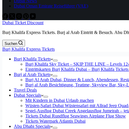
Dubai News
Dubai Oman Emirate Reiseführer (VAE)
Dubai Ticket Discount
Burj Khalifa Express Tickets. Burj al Arab Eintritt & Besuch. Abu D
Suchen
Burj Khalifa Express Tickets
Burj Khalifa Tickets
Burj Khalifa Sky Ticket – SKIP THE LINE – Levels 12
Eintrittskarten Burj Khalifa Dubai – Burj Khalifa Tickets
Burj al Arab Tickets
Burj Al Arab Dubai, Dinner & Lunch, Abendessen, Resta
Burj al Arab Besichtigung, Teatime, Skyview Bar, Sky
Travel Deals
Dubai Specials
Mit Kindern in Dubai Urlaub machen
Wüsten-Safari Dubai Wüstensafari mit Allrad Jeep Quad
Segel-Ausflug Dubai Creek Angelausflug Jumeirah – jetzt
Tickets Dubai Rundflug Seawings Airplane Flug Show
Tickets Waterpark Atlantis Dubai
Abu Dhabi Specials