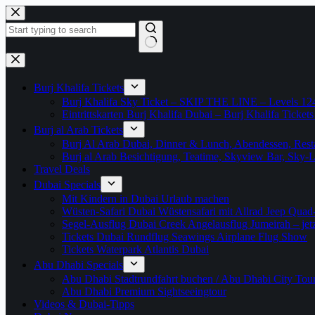
Zum
Inhalt
springen
Keine
Ergebnisse
Burj Khalifa Tickets
Burj Khalifa Sky Ticket – SKIP THE LINE – Levels 12
Eintrittskarten Burj Khalifa Dubai – Burj Khalifa Tickets
Burj al Arab Tickets
Burj Al Arab Dubai, Dinner & Lunch, Abendessen, Resta
Burj al Arab Besichtigung, Teatime, Skyview Bar, Sky
Travel Deals
Dubai Specials
Mit Kindern in Dubai Urlaub machen
Wüsten-Safari Dubai Wüstensafari mit Allrad Jeep Quad
Segel-Ausflug Dubai Creek Angelausflug Jumeirah – jetzt
Tickets Dubai Rundflug Seawings Airplane Flug Show
Tickets Waterpark Atlantis Dubai
Abu Dhabi Specials
Abu Dhabi Stadtrundfahrt buchen / Abu Dhabi City Tour T
Abu Dhabi Premium Sightseeingtour
Videos & Dubai-Tipps