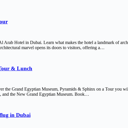
Tour
Al Arab Hotel in Dubai. Learn what makes the hotel a landmark of arch
chitectural marvel opens its doors to visitors, offering a…
 Tour & Lunch
er the Grand Egyptian Museum, Pyramids & Sphinx on a Tour you will 
afre, and the New Grand Egyptian Museum. Book…
lug in Dubai