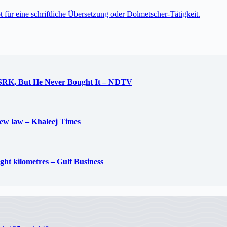
t für eine schriftliche Übersetzung oder Dolmetscher-Tätigkeit.
 SRK, But He Never Bought It – NDTV
new law – Khaleej Times
ight kilometres – Gulf Business