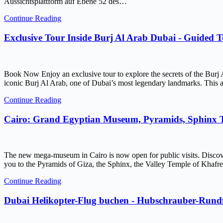
Aussichtsplattform auf Ebene 52 des…
Continue Reading
Exclusive Tour Inside Burj Al Arab Dubai - Guided 
Book Now Enjoy an exclusive tour to explore the secrets of the Burj 
iconic Burj Al Arab, one of Dubai’s most legendary landmarks. This ar
Continue Reading
Cairo: Grand Egyptian Museum, Pyramids, Sphinx
The new mega-museum in Cairo is now open for public visits. Discov
you to the Pyramids of Giza, the Sphinx, the Valley Temple of Kh
Continue Reading
Dubai Helikopter-Flug buchen - Hubschrauber-Rundf