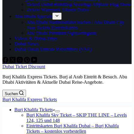
Tickets Dubai Rundflug Seawings Airplane Flug Show
Tickets Waterpark Atlantis Dubai
Abu Dhabi Specials
Abu Dhabi Stadtrundfahrt buchen / Abu Dhabi City
Tour Tickets Eintrittskarten
Abu Dhabi Premium Sightseeingtour
Videos & Dubai-Tipps
Dubai News
Dubai Oman Emirate Reiseführer (VAE)
Dubai Ticket Discount
Burj Khalifa Express Tickets. Burj al Arab Eintritt & Besuch. Abu
Dhabi Aktivitäten & Aktuelle Dubai Reise-Angebote.
Suchen
Burj Khalifa Express Tickets
Burj Khalifa Tickets
Burj Khalifa Sky Ticket – SKIP THE LINE – Levels
124, 125 und 148
Eintrittskarten Burj Khalifa Dubai – Burj Khalifa
Tickets – kostenlos vorbestellen