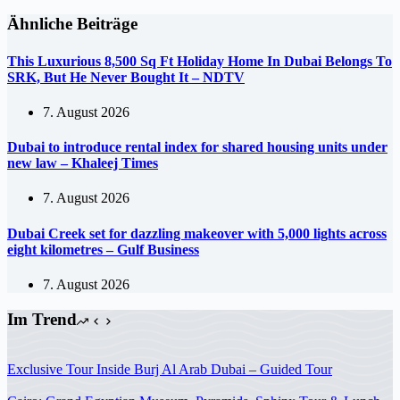
Ähnliche Beiträge
This Luxurious 8,500 Sq Ft Holiday Home In Dubai Belongs To
SRK, But He Never Bought It – NDTV
7. August 2026
Dubai to introduce rental index for shared housing units under
new law – Khaleej Times
7. August 2026
Dubai Creek set for dazzling makeover with 5,000 lights across
eight kilometres – Gulf Business
7. August 2026
Im Trend
Exclusive Tour Inside Burj Al Arab Dubai – Guided Tour