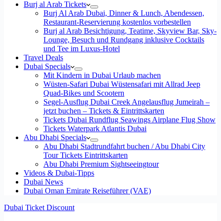
Burj al Arab Tickets
Burj Al Arab Dubai, Dinner & Lunch, Abendessen,
Restaurant-Reservierung kostenlos vorbestellen
Burj al Arab Besichtigung, Teatime, Skyview Bar, Sky-
Lounge, Besuch und Rundgang inklusive Cocktails
und Tee im Luxus-Hotel
Travel Deals
Dubai Specials
Mit Kindern in Dubai Urlaub machen
Wüsten-Safari Dubai Wüstensafari mit Allrad Jeep
Quad-Bikes und Scootern
Segel-Ausflug Dubai Creek Angelausflug Jumeirah –
jetzt buchen – Tickets & Eintrittskarten
Tickets Dubai Rundflug Seawings Airplane Flug Show
Tickets Waterpark Atlantis Dubai
Abu Dhabi Specials
Abu Dhabi Stadtrundfahrt buchen / Abu Dhabi City
Tour Tickets Eintrittskarten
Abu Dhabi Premium Sightseeingtour
Videos & Dubai-Tipps
Dubai News
Dubai Oman Emirate Reiseführer (VAE)
Dubai Ticket Discount