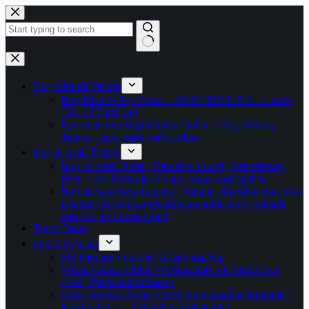
Zum
Inhalt
springen
Keine
Ergebnisse
Burj Khalifa Tickets
Burj Khalifa Sky Ticket – SKIP THE LINE – Levels
124, 125 und 148
Eintrittskarten Burj Khalifa Dubai – Burj Khalifa
Tickets – kostenlos vorbestellen
Burj al Arab Tickets
Burj Al Arab Dubai, Dinner & Lunch, Abendessen,
Restaurant-Reservierung kostenlos vorbestellen
Burj al Arab Besichtigung, Teatime, Skyview Bar, Sky-
Lounge, Besuch und Rundgang inklusive Cocktails
und Tee im Luxus-Hotel
Travel Deals
Dubai Specials
Mit Kindern in Dubai Urlaub machen
Wüsten-Safari Dubai Wüstensafari mit Allrad Jeep
Quad-Bikes und Scootern
Segel-Ausflug Dubai Creek Angelausflug Jumeirah –
jetzt buchen – Tickets & Eintrittskarten