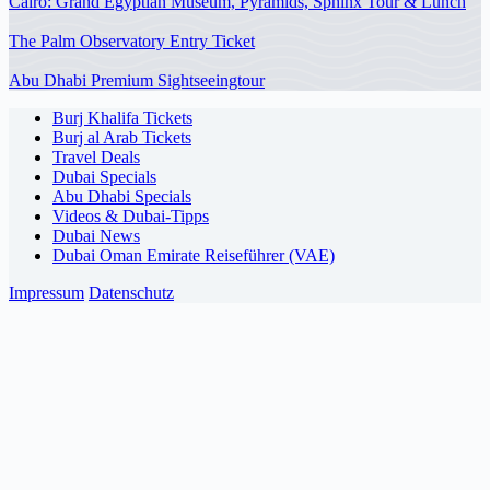
Cairo: Grand Egyptian Museum, Pyramids, Sphinx Tour & Lunch
The Palm Observatory Entry Ticket
Abu Dhabi Premium Sightseeingtour
Burj Khalifa Tickets
Burj al Arab Tickets
Travel Deals
Dubai Specials
Abu Dhabi Specials
Videos & Dubai-Tipps
Dubai News
Dubai Oman Emirate Reiseführer (VAE)
Impressum
Datenschutz