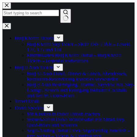
Zum
Inhalt
springen
Keine
Ergebnisse
Burj Khalifa Tickets
Burj Khalifa Sky Ticket – SKIP THE LINE – Levels
124, 125 und 148
Eintrittskarten Burj Khalifa Dubai – Burj Khalifa
Tickets – kostenlos vorbestellen
Burj al Arab Tickets
Burj Al Arab Dubai, Dinner & Lunch, Abendessen,
Restaurant-Reservierung kostenlos vorbestellen
Burj al Arab Besichtigung, Teatime, Skyview Bar, Sky-
Lounge, Besuch und Rundgang inklusive Cocktails
und Tee im Luxus-Hotel
Travel Deals
Dubai Specials
Mit Kindern in Dubai Urlaub machen
Wüsten-Safari Dubai Wüstensafari mit Allrad Jeep
Quad-Bikes und Scootern
Segel-Ausflug Dubai Creek Angelausflug Jumeirah –
jetzt buchen – Tickets & Eintrittskarten