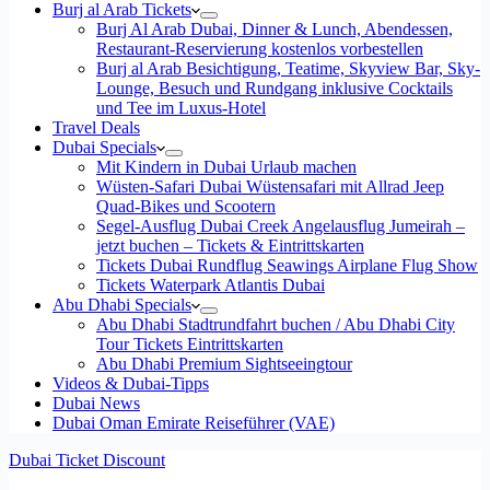
Burj al Arab Tickets
Burj Al Arab Dubai, Dinner & Lunch, Abendessen,
Restaurant-Reservierung kostenlos vorbestellen
Burj al Arab Besichtigung, Teatime, Skyview Bar, Sky-
Lounge, Besuch und Rundgang inklusive Cocktails
und Tee im Luxus-Hotel
Travel Deals
Dubai Specials
Mit Kindern in Dubai Urlaub machen
Wüsten-Safari Dubai Wüstensafari mit Allrad Jeep
Quad-Bikes und Scootern
Segel-Ausflug Dubai Creek Angelausflug Jumeirah –
jetzt buchen – Tickets & Eintrittskarten
Tickets Dubai Rundflug Seawings Airplane Flug Show
Tickets Waterpark Atlantis Dubai
Abu Dhabi Specials
Abu Dhabi Stadtrundfahrt buchen / Abu Dhabi City
Tour Tickets Eintrittskarten
Abu Dhabi Premium Sightseeingtour
Videos & Dubai-Tipps
Dubai News
Dubai Oman Emirate Reiseführer (VAE)
Dubai Ticket Discount