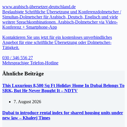
www.arabisch-übersetzer-deutschland.de
Beglaubigte Schriftliche Übersetzung und Konferenzdolmetscher /
Simultan-Dolmetscher für Arabisch, Deutsch, Englisch und viele
weitere Sprachkombinationen. Arabisch-Dolmetscher via Video-
Konferenz + Smartphone-App
Kontaktieren Sie uns jetzt für ein kostenloses unverbindliches
Angebot für eine schriftliche Übersetzung oder Dolmetscher-
Tätigkeit.
030 / 346 556 27
Mehrsprachige Telefon-Hotline
Ähnliche Beiträge
This Luxurious 8,500 Sq Ft Holiday Home In Dubai Belongs To
SRK, But He Never Bought It – NDTV
7. August 2026
Dubai to introduce rental index for shared housing units under
new law – Khaleej Times