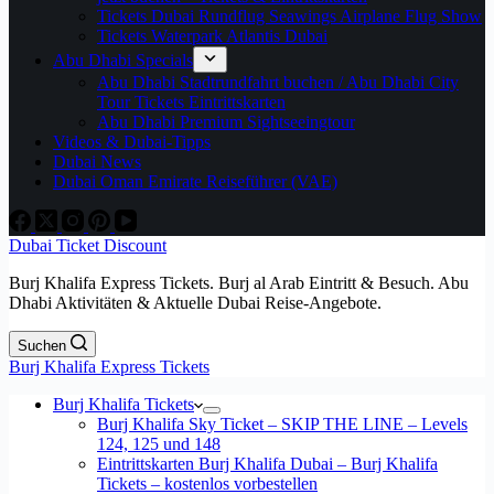
Tickets Dubai Rundflug Seawings Airplane Flug Show
Tickets Waterpark Atlantis Dubai
Abu Dhabi Specials
Abu Dhabi Stadtrundfahrt buchen / Abu Dhabi City
Tour Tickets Eintrittskarten
Abu Dhabi Premium Sightseeingtour
Videos & Dubai-Tipps
Dubai News
Dubai Oman Emirate Reiseführer (VAE)
Dubai Ticket Discount
Burj Khalifa Express Tickets. Burj al Arab Eintritt & Besuch. Abu
Dhabi Aktivitäten & Aktuelle Dubai Reise-Angebote.
Suchen
Burj Khalifa Express Tickets
Burj Khalifa Tickets
Burj Khalifa Sky Ticket – SKIP THE LINE – Levels
124, 125 und 148
Eintrittskarten Burj Khalifa Dubai – Burj Khalifa
Tickets – kostenlos vorbestellen