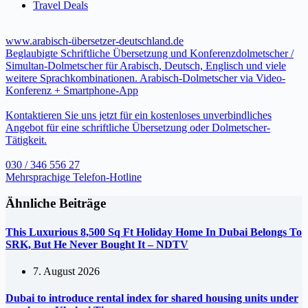
Travel Deals
www.arabisch-übersetzer-deutschland.de
Beglaubigte Schriftliche Übersetzung und Konferenzdolmetscher /
Simultan-Dolmetscher für Arabisch, Deutsch, Englisch und viele
weitere Sprachkombinationen. Arabisch-Dolmetscher via Video-
Konferenz + Smartphone-App
Kontaktieren Sie uns jetzt für ein kostenloses unverbindliches
Angebot für eine schriftliche Übersetzung oder Dolmetscher-
Tätigkeit.
030 / 346 556 27
Mehrsprachige Telefon-Hotline
Ähnliche Beiträge
This Luxurious 8,500 Sq Ft Holiday Home In Dubai Belongs To
SRK, But He Never Bought It – NDTV
7. August 2026
Dubai to introduce rental index for shared housing units under