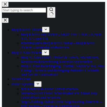
Zum
Inhalt
springen
Keine
Ergebnisse
Burj Khalifa Tickets
Burj Khalifa Sky Ticket – SKIP THE LINE – Levels
124, 125 und 148
Eintrittskarten Burj Khalifa Dubai – Burj Khalifa
Tickets – kostenlos vorbestellen
Burj al Arab Tickets
Burj Al Arab Dubai, Dinner & Lunch, Abendessen,
Restaurant-Reservierung kostenlos vorbestellen
Burj al Arab Besichtigung, Teatime, Skyview Bar, Sky-
Lounge, Besuch und Rundgang inklusive Cocktails
und Tee im Luxus-Hotel
Travel Deals
Dubai Specials
Mit Kindern in Dubai Urlaub machen
Wüsten-Safari Dubai Wüstensafari mit Allrad Jeep
Quad-Bikes und Scootern
Segel-Ausflug Dubai Creek Angelausflug Jumeirah –
jetzt buchen – Tickets & Eintrittskarten