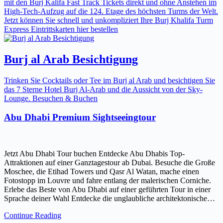
mit den Burj Kalifa Fast Track Tickets direkt und ohne Anstehen im
High-Tech-Aufzug auf die 124. Etage des höchsten Turms der Welt.
Jetzt können Sie schnell und unkompliziert Ihre Burj Khalifa Turm
Express Eintrittskarten hier bestellen
Burj al Arab Besichtigung
Trinken Sie Cocktails oder Tee im Burj al Arab und besichtigen Sie
das 7 Sterne Hotel Burj Al-Arab und die Aussicht von der Sky-
Lounge. Besuchen & Buchen
Abu Dhabi Premium Sightseeingtour
Jetzt Abu Dhabi Tour buchen Entdecke Abu Dhabis Top-
Attraktionen auf einer Ganztagestour ab Dubai. Besuche die Große
Moschee, die Etihad Towers und Qasr Al Watan, mache einen
Fotostopp im Louvre und fahre entlang der malerischen Corniche.
Erlebe das Beste von Abu Dhabi auf einer geführten Tour in einer
Sprache deiner Wahl Entdecke die unglaubliche architektonische…
Continue Reading