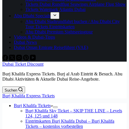
Tickets Dubai Rundflug Seawings Airplane Flug Show
Tickets Waterpark Atlantis Dubai
Abu Dhabi Specials
Abu Dhabi Stadtrundfahrt buchen / Abu Dhabi City
Tour Tickets Eintrittskarten
Abu Dhabi Premium Sightseeingtour
Videos & Dubai-Tipps
Dubai News
Dubai Oman Emirate Reiseführer (VAE)
Dubai Ticket Discount
Burj Khalifa Express Tickets. Burj al Arab Eintritt & Besuch. Abu
Dhabi Aktivitäten & Aktuelle Dubai Reise-Angebote.
Suchen
Burj Khalifa Express Tickets
Burj Khalifa Tickets
Burj Khalifa Sky Ticket – SKIP THE LINE – Levels
124, 125 und 148
Eintrittskarten Burj Khalifa Dubai – Burj Khalifa
Tickets – kostenlos vorbestellen