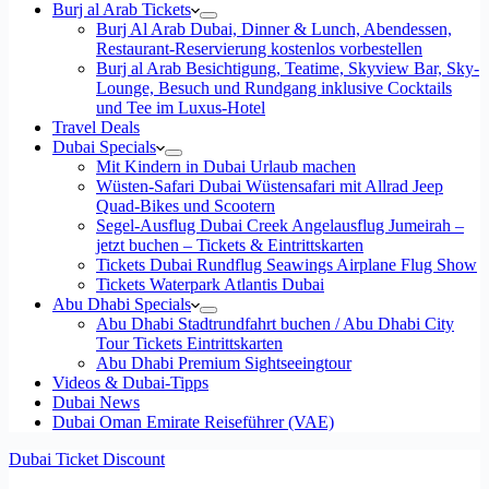
Burj al Arab Tickets
Burj Al Arab Dubai, Dinner & Lunch, Abendessen,
Restaurant-Reservierung kostenlos vorbestellen
Burj al Arab Besichtigung, Teatime, Skyview Bar, Sky-
Lounge, Besuch und Rundgang inklusive Cocktails
und Tee im Luxus-Hotel
Travel Deals
Dubai Specials
Mit Kindern in Dubai Urlaub machen
Wüsten-Safari Dubai Wüstensafari mit Allrad Jeep
Quad-Bikes und Scootern
Segel-Ausflug Dubai Creek Angelausflug Jumeirah –
jetzt buchen – Tickets & Eintrittskarten
Tickets Dubai Rundflug Seawings Airplane Flug Show
Tickets Waterpark Atlantis Dubai
Abu Dhabi Specials
Abu Dhabi Stadtrundfahrt buchen / Abu Dhabi City
Tour Tickets Eintrittskarten
Abu Dhabi Premium Sightseeingtour
Videos & Dubai-Tipps
Dubai News
Dubai Oman Emirate Reiseführer (VAE)
Dubai Ticket Discount